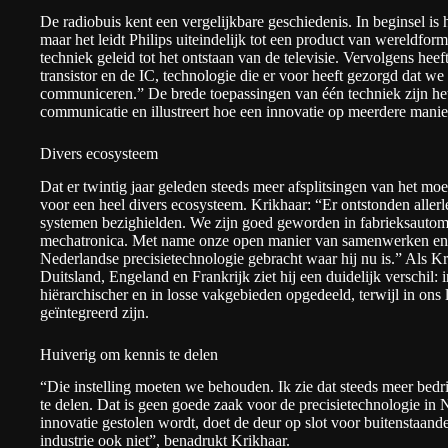
De radiobuis kent een vergelijkbare geschiedenis. In beginsel is 
maar het leidt Philips uiteindelijk tot een product van wereldform
techniek geleid tot het ontstaan van de televisie. Vervolgens hee
transistor en de IC, technologie die er voor heeft gezorgd dat w
communiceren.” De brede toepassingen van één techniek zijn het 
communicatie en illustreert hoe een innovatie op meerdere mani
Divers ecosysteem
Dat er twintig jaar geleden steeds meer afsplitsingen van het moe
voor een heel divers ecosysteem. Krikhaar: “Er ontstonden allerle
systemen bezighielden. We zijn goed geworden in fabrieksautomat
mechatronica. Met name onze open manier van samenwerken en 
Nederlandse precisietechnologie gebracht waar hij nu is.” Als K
Duitsland, Engeland en Frankrijk ziet hij een duidelijk verschil: 
hiërarchischer en in losse vakgebieden opgedeeld, terwijl in ons
geïntegreerd zijn.
Huiverig om kennis te delen
“Die instelling moeten we behouden. Ik zie dat steeds meer bedri
te delen. Dat is geen goede zaak voor de precisietechnologie in 
innovatie gestolen wordt, doet de deur op slot voor buitenstaande
industrie ook niet”, benadrukt Krikhaar.