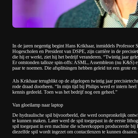
In de jaren negentig begint Hans Krikhaar, inmiddels
Professor 
Hogescholen
en President van DSPE, zijn carrière in de precisiet
die hij er werkt, ziet hij het bedrijf veranderen. “Twintig jaar ge
Er ontstonden talloze spin-offs: ASML, Assembleon (nu K&S) e
paar te noemen. Die afsplitsingen hebben geleid tot een grote en 
Als Krikhaar terugblikt op de afgelopen twintig jaar precisietec
rode draad doorheen. “In mijn tijd bij Philips werd er intern he
kennis gedeeld. Toen was het bedrijf nog een geheel.”
Van gloeilamp naar laptop
De hydraulische spil bijvoorbeeld, die werd oorspronkelijk ont
te kunnen maken. Later werd de spil toegepast in de eerste lith
spil toegepast in een machine die scheerkoppen produceerde bij P
diezelfde spil wordt ingezet om contactlenzen te kunnen draaien.