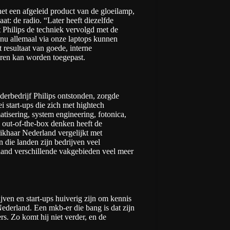
het een afgeleid product van de gloeilamp,
aat: de radio. “Later heeft diezelfde
ft Philips de techniek vervolgd met de
e nu allemaal via onze laptops kunnen
resultaat van goede, interne
eren kan worden toegepast.
derbedrijf Philips ontstonden, zorgde
i start-ups die zich met hightech
isering, system engineering, fotonica,
out-of-the-box denken heeft de
rikhaar Nederland vergelijkt met
in die landen zijn bedrijven veel
 land verschillende vakgebieden veel meer
jven en start-ups huiverig zijn om kennis
Nederland. Een mkb-er die bang is dat zijn
rs. Zo komt hij niet verder, en de