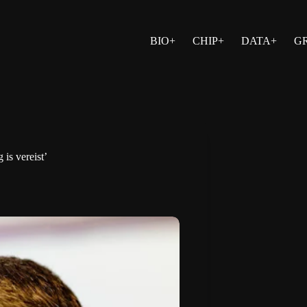
BIO+
CHIP+
DATA+
G
is vereist’