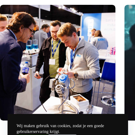
Precisiebeurs: clubhuis, reünie, netwerklocatie, masterclass
Hoeve
Wij maken gebruik van cookies, zodat je een goede
en plek voor verwondering
revol
gebruikerservaring krijgt.