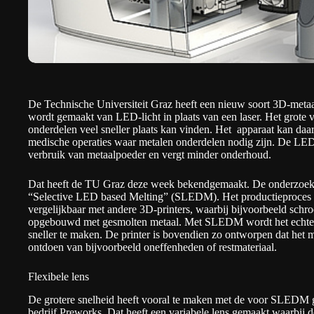
De Technische Universiteit Graz heeft een nieuw soort 3D-metaa
wordt gemaakt van LED-licht in plaats van een laser. Het grote v
onderdelen veel sneller plaats kan vinden. Het apparaat kan daa
medische operaties waar metalen onderdelen nodig zijn. De LED-p
verbruik van metaalpoeder en vergt minder onderhoud.
Dat heeft de
TU Graz deze week bekendgemaakt
. De onderzoek
“Selective LED based Melting” (SLEDM). Het productieproces i
vergelijkbaar met andere 3D-printers, waarbij bijvoorbeeld schr
opgebouwd met gesmolten metaal. Met SLEDM wordt het echter 
sneller te maken. De printer is bovendien zo ontworpen dat het 
ontdoen van bijvoorbeeld oneffenheden of restmateriaal.
Flexibele lens
De grotere snelheid heeft vooral te maken met de voor SLEDM ge
bedrijf Preworks. Dat heeft een variabele lens gemaakt waarbij 