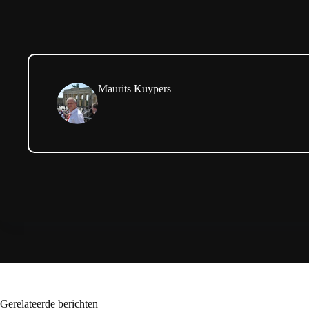
Maurits Kuypers
Gerelateerde berichten