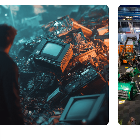
elheid elektronisch afval dreigt te exploderen door AI-
Vakbeurs R
utie
legt accent