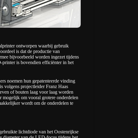
lprinter ontworpen waarbij gebruik
oordeel is dat de productie van
rmee bijvoorbeeld worden ingezet tijdens
rinter is bovendien efficiënter in het
ers noemen hun gepatenteerde vinding
s volgens projectleider Franz Haas
oeven of bouten laag voor laag worden
mogelijk om vooral grotere onderdelen
makkelijker wordt om de onderdelen te
bruikte lichtdiode van het Oostenrijkse
de diameter van de LED-focus tijdens het