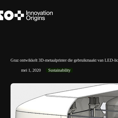
Ga
naar
de
inhoud
Graz ontwikkelt 3D-metaalprinter die gebruikmaakt van LED-lic
mei 1, 2020
Sustainability