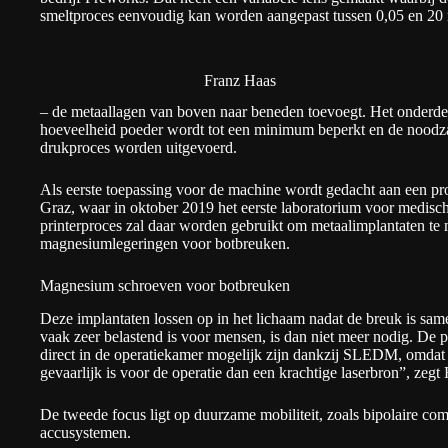
smeltproces eenvoudig kan worden aangepast tussen 0,05 en 20 m
Franz Haas
– de metaallagen van boven naar beneden toevoegt. Het onderdee
hoeveelheid poeder wordt tot een minimum beperkt en de noodza
drukproces worden uitgevoerd.
Als eerste toepassing voor de machine wordt gedacht aan een pro
Graz, waar in oktober 2019 het eerste laboratorium voor medis
printerproces zal daar worden gebruikt om metaalimplantaten te
magnesiumlegeringen voor botbreuken.
Magnesium schroeven voor botbreuken
Deze implantaten lossen op in het lichaam nadat de breuk is sam
vaak zeer belastend is voor mensen, is dan niet meer nodig. De p
direct in de operatiekamer mogelijk zijn dankzij SLEDM, omdat
gevaarlijk is voor de operatie dan een krachtige laserbron”, zegt
De tweede focus ligt op duurzame mobiliteit, zoals bipolaire co
accusystemen.