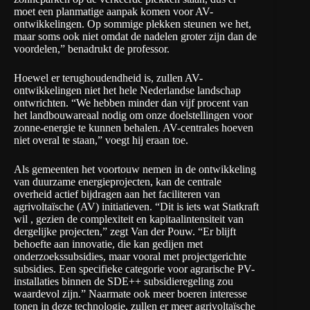
moet een planmatige aanpak komen voor AV-
ontwikkelingen. Op sommige plekken steunen we het,
maar soms ook niet omdat de nadelen groter zijn dan de
voordelen,” benadrukt de professor.
Hoewel er terughoudendheid is, zullen AV-
ontwikkelingen niet het hele Nederlandse landschap
ontwrichten. “We hebben minder dan vijf procent van
het landbouwareaal nodig om onze doelstellingen voor
zonne-energie te kunnen behalen. AV-centrales hoeven
niet overal te staan,” voegt hij eraan toe.
Als gemeenten het voortouw nemen in de ontwikkeling
van duurzame energieprojecten, kan de centrale
overheid actief bijdragen aan het faciliteren van
agrivoltaïsche (AV) initiatieven. “Dit is iets wat Statkraft
wil , gezien de complexiteit en kapitaalintensiteit van
dergelijke projecten,” zegt Van der Pouw. “Er blijft
behoefte aan innovatie, die kan gedijen met
onderzoekssubsidies, maar vooral met projectgerichte
subsidies. Een specifieke categorie voor agrarische PV-
installaties binnen de SDE++ subsidieregeling zou
waardevol zijn.” Naarmate ook meer boeren interesse
tonen in deze technologie, zullen er meer agrivoltaïsche