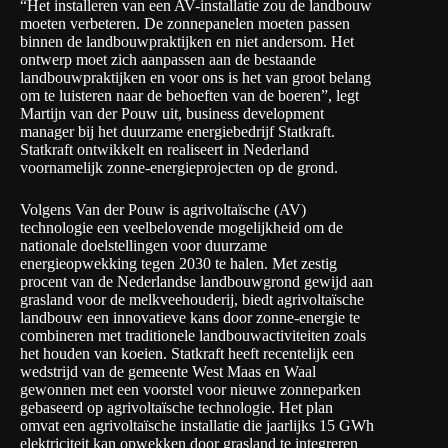
“Het installeren van een AV-installatie zou de landbouw
moeten verbeteren. De zonnepanelen moeten passen
binnen de landbouwpraktijken en niet andersom. Het
ontwerp moet zich aanpassen aan de bestaande
landbouwpraktijken en voor ons is het van groot belang
om te luisteren naar de behoeften van de boeren”, legt
Martijn van der Pouw uit, business development
manager bij het duurzame energiebedrijf Statkraft.
Statkraft ontwikkelt en realiseert in Nederland
voornamelijk zonne-energieprojecten op de grond.
Volgens Van der Pouw is agrivoltaïsche (AV)
technologie een veelbelovende mogelijkheid om de
nationale doelstellingen voor duurzame
energieopwekking tegen 2030 te halen. Met zestig
procent van de Nederlandse landbouwgrond gewijd aan
grasland voor de melkveehouderij, biedt agrivoltaïsche
landbouw een innovatieve kans door zonne-energie te
combineren met traditionele landbouwactiviteiten zoals
het houden van koeien. Statkraft heeft recentelijk een
wedstrijd van de gemeente West Maas en Waal
gewonnen met een voorstel voor nieuwe zonneparken
gebaseerd op agrivoltaïsche technologie. Het plan
omvat een agrivoltaïsche installatie die jaarlijks 15 GWh
elektriciteit kan opwekken door grasland te integreren