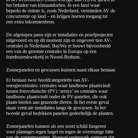
het behalen van klimaatdoelen. In een land waar
beperkt de ruimte is, zoals Nederland, vermindert AV de
concurrentie op land – en krijgen boeren toegang tot
een extra inkomstenbron.
De afgelopen jaren zijn er installaties en proefprojecten
uitgevoerd en op dit moment zijn er ongeveer tien AV-
centrales in Nederland.
BayWa re
bouwt bijvoorbeeld
een van de grootste centrales in Europa op een
frambozenkwekerij in Noord-Brabant.
Zonnepanelen en gewassen kunnen naast elkaar bestaan
Er bestaan twee hoofdcategorieën van AV-
energiecentrales: centrales waar landbouw plaatsvindt
tussen fotovoltaïsche (PV) ‘arrays’ en centrales waar
landbouw plaatsvindt onder de PV-panelen, die ook
plaats bieden aan grazende dieren. In het eerste geval
staan verticale installaties langs de gewassen. In het
tweede geval bedekken panelen gedeeltelijk de planten.
Zonnepanelen kunnen als een soort schild fungeren
voor plantages tegen hagel en tegen de overmatige hitte
van de zomermaanden. Hoewel onderzoek aantoont dat