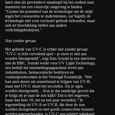
laten zien als preventieve maatregel bij het zoeken naar
manieren om een virusvrije omgeving te bieden.
“Gezien het potentieel van de technologie om de strijd
tegen het coronavirus te ondersteunen, zal Signify de
technologie niet voor exclusief gebruik behouden, maar
ook ter beschikking stellen aan andere
verlichtingsbedrijven.”
Niet zonder gevaar
Het gebruik van UV-C is echter niet zonder gevaar.
“UV-C is écht vervelend spul – je moet er niet aan
worden blootgesteld”, zegt Dan Arnold
in een interview
met de BBC
. Arnold werkt voor
UV Light Technology
,
een bedrijf dat ontsmettingsapparatuur levert aan
ziekenhuizen, farmaceutische bedrijven en
voedselproducenten in het Verenigd Koninkrijk. “Het
kan uren duren om zonnebrand te krijgen van UV-B,
maar met UV-C duurt het seconden. Als je ogen
worden blootgesteld… Ken je dat zanderige gevoel dat
je krijgt als je naar de zon kijkt? Dat is het ongeveer,
maar dan keer 10, net na een paar seconden.” In
tegenstelling tot UV-A en UV-B, die door de zon
worden doorgelaten en met goede zonnecrème kunnen
worden tegengehouden, is UV-C een relatief onbekend