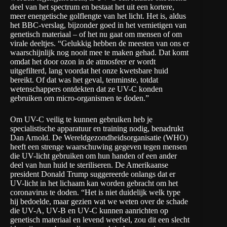
deel van het spectrum en bestaat het uit een kortere,
meer energetische golflengte van het licht. Het is, aldus
het BBC-verslag, bijzonder goed in het vernietigen van
genetisch materiaal – of het nu gaat om mensen of om
virale deeltjes. “Gelukkig hebben de meesten van ons er
waarschijnlijk nog nooit mee te maken gehad. Dat komt
omdat het door ozon in de atmosfeer er wordt
uitgefilterd, lang voordat het onze kwetsbare huid
bereikt. Of dat was het geval, tenminste, totdat
wetenschappers ontdekten dat ze UV-C konden
gebruiken om micro-organismen te doden.”
Om UV-C veilig te kunnen gebruiken heb je
specialistische apparatuur en training nodig, benadrukt
Dan Arnold. De Wereldgezondheidsorganisatie (WHO)
heeft een strenge waarschuwing gegeven tegen mensen
die UV-licht gebruiken om hun handen of een ander
deel van hun huid te steriliseren. De Amerikaanse
president Donald Trump suggereerde onlangs dat er
UV-licht in het lichaam kan worden gebracht om het
coronavirus te doden. “Het is niet duidelijk welk type
hij bedoelde, maar gezien wat we weten over de schade
die UV-A, UV-B en UV-C kunnen aanrichten op
genetisch materiaal en levend weefsel, zou dit een slecht