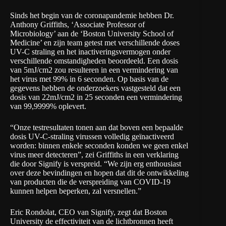
Sinds het begin van de coronapandemie hebben Dr.
Anthony Griffiths, ‘Associate Professor of
Microbiology’ aan de ‘Boston University School of
Medicine’ en zijn team getest met verschillende doses
UV-C straling en het inactiveringsvermogen onder
verschillende omstandigheden beoordeeld. Een dosis
van 5mJ/cm2 zou resulteren in een vermindering van
het virus met 99% in 6 seconden. Op basis van de
gegevens hebben de onderzoekers vastgesteld dat een
dosis van 22mJ/cm2 in 25 seconden een vermindering
van 99,9999% oplevert.
“Onze testresultaten tonen aan dat boven een bepaalde
dosis UV-C-straling virussen volledig geïnactiveerd
worden: binnen enkele seconden konden we geen enkel
virus meer detecteren”, zei Griffiths in een verklaring
die door Signify is verspreid. “We zijn erg enthousiast
over deze bevindingen en hopen dat dit de ontwikkeling
van producten die de verspreiding van COVID-19
kunnen helpen beperken, zal versnellen.”
Eric Rondolat, CEO van Signify, zegt dat Boston
University de effectiviteit van de lichtbronnen heeft