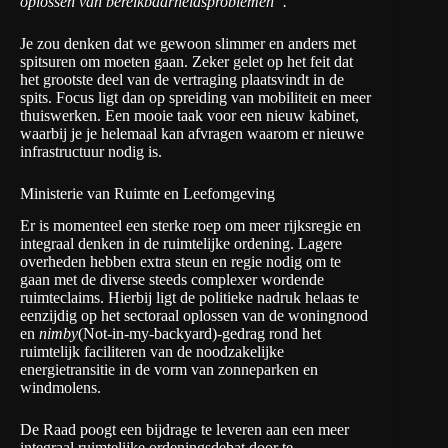
oplossen van bereikbaarheidsproblemen”.
Je zou denken dat we gewoon slimmer en anders met
spitsuren om moeten gaan. Zeker gelet op het feit dat
het grootste deel van de vertraging plaatsvindt in de
spits. Focus ligt dan op spreiding van mobiliteit en meer
thuiswerken. Een mooie taak voor een nieuw kabinet,
waarbij je je helemaal kan afvragen waarom er nieuwe
infrastructuur nodig is.
Ministerie van Ruimte en Leefomgeving
Er is momenteel een sterke roep om meer rijksregie en
integraal denken in de ruimtelijke ordening. Lagere
overheden hebben extra steun en regie nodig om te
gaan met de diverse steeds complexer wordende
ruimteclaims. Hierbij ligt de politieke nadruk helaas te
eenzijdig op het sectoraal oplossen van de woningnood
en
nimby
(Not-in-my-backyard)-gedrag rond het
ruimtelijk faciliteren van de noodzakelijke
energietransitie in de vorm van zonneparken en
windmolens.
De Raad poogt een bijdrage te leveren aan een meer
integraal ruimtelijke ordeningsdebat door te