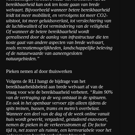
bereikbaarheid kan ook ten koste gaan van brede
welvaart. Bijvoorbeeld wanneer betere bereikbaarheid
leidt tot meer mobiliteit, en vervolgens tot meer CO2-
uitstoot, tot meer geluidsoverlast, tot verslechtering van
de luchtkwaliteit of tot vermindering van de veiligheid.
Of wanneer de betere bereikbaarheid wordt
gerealiseerd door de aanleg van infrastructuur die ten
koste gaat van andere aspecten van brede welvaart,
zoals recreatiemogelijkheden, landschappelijke beleving
of de natuurwaarde van aaneengesloten
natuurgebieden.”
Pieken nemen af door thuiswerken
Volgens de RLI hangt de bijdrage van het
bereikbaarheidsbeleid aan brede welvaart af van de
vraag voor wie de bereikbaarheid verbetert.
“Ruim 90%
van de vertraging op de weg ontstaat in de spitsuren.
En ook in het openbaar vervoer zijn alleen tijdens de
spits treinen, bussen, trams en metro’s overbelast.
Wanneer een deel van de dag of de week online vanuit
huis wordt gewerkt, vergaderd, gestudeerd enzovoort,
nemen de pieken in de verkeersstromen af. De factor
tijd is, net zozeer als ruimte, een kernvariabele voor het