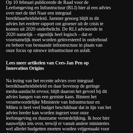
Op 10 februari publiceerde de Raad voor de
Leefomgeving en Infrastructuur (RLI) hier al een advies
over met de titel
Naar een integraal
bereikbaarheidsbeleid
. Jammer genoeg blijft in dit
advies het eerdere rapport om groener uit de crisis te
komen uit 2020 onderbelicht. De RLI adviseerde in
2020 namelijk – eigenlijk heel logisch – dat er
voornamelijk moet worden geïnvesteerd in onderhoud
en beheer van bestaande infrastructuur in plaats van
onze focus op
nieuwe infrastructuur en asfalt
.
Lees
meer artikelen van Cees-Jan Pen
op
Innovation Origins
Na lezing van het recente advies over integraal
bereikbaarheidsbeleid en daar bovenop de geringe
media-aandacht ervoor, blijft daarom het gevoel bij dit
advies hangen van een gemiste kans. Binnen het
verantwoordelijke Ministerie van Infrastructuur en
Milieu is heel veel budget beschikbaar dat in lijn van het
advies breder kan worden ingezet voor onze
leefomgeving en duurzame verstedelijking. Ik hoor hier
nauwelijks iets over, terwijl er vanuit andere ministeries
wel allerlei budgetten moeten worden vrijgemaakt voor