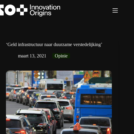
Ga
naar
de
inhoud
‘Geld infrastructuur naar duurzame verstedelijking’
maart 13, 2021
Opinie