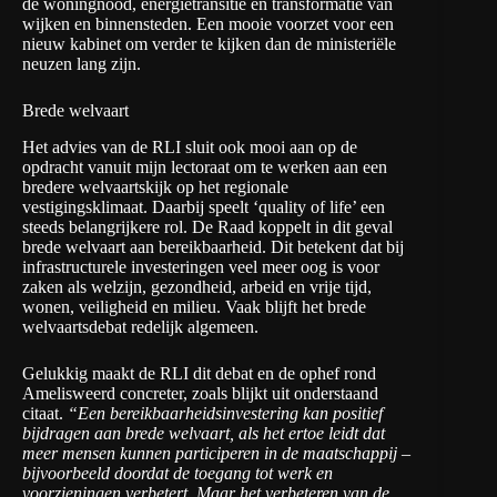
de woningnood, energietransitie en transformatie van
wijken en binnensteden. Een mooie voorzet voor een
nieuw kabinet om verder te kijken dan de ministeriële
neuzen lang zijn.
Brede welvaart
Het advies van de RLI sluit ook mooi aan op de
opdracht vanuit mijn lectoraat om te werken aan een
bredere welvaartskijk op het regionale
vestigingsklimaat. Daarbij speelt ‘quality of life’ een
steeds belangrijkere rol. De Raad koppelt in dit geval
brede welvaart aan bereikbaarheid. Dit betekent dat bij
infrastructurele investeringen veel meer oog is voor
zaken als welzijn, gezondheid, arbeid en vrije tijd,
wonen, veiligheid en milieu. Vaak blijft het brede
welvaartsdebat redelijk algemeen.
Gelukkig maakt de RLI dit debat en de ophef rond
Amelisweerd concreter, zoals blijkt uit onderstaand
citaat.
“Een bereikbaarheidsinvestering kan positief
bijdragen aan brede welvaart, als het ertoe leidt dat
meer mensen kunnen participeren in de maatschappij –
bijvoorbeeld doordat de toegang tot werk en
voorzieningen verbetert. Maar het verbeteren van de