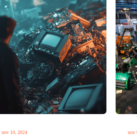
elheid elektronisch afval dreigt te exploderen door AI-
Vakbeurs R
utie
legt accent
nov 10, 2024
nov 