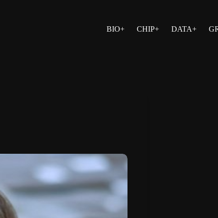
BIO+
CHIP+
DATA+
G