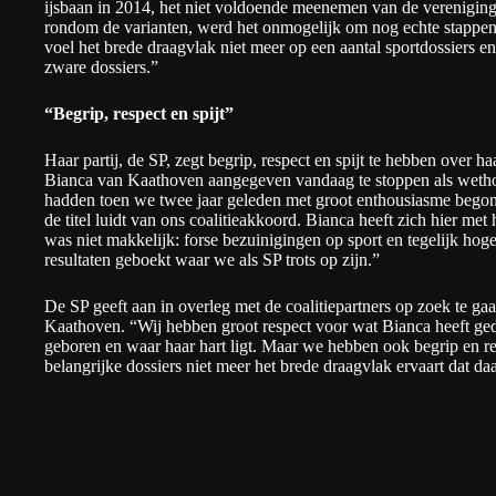
ijsbaan in 2014, het niet voldoende meenemen van de verenigin
rondom de varianten, werd het onmogelijk om nog echte stappen te
voel het brede draagvlak niet meer op een aantal sportdossiers e
zware dossiers.”
“Begrip, respect en spijt”
Haar partij, de SP, zegt begrip, respect en spijt te hebben over haa
Bianca van Kaathoven aangegeven vandaag te stoppen als wethou
hadden toen we twee jaar geleden met groot enthousiasme bego
de titel luidt van ons coalitieakkoord. Bianca heeft zich hier met
was niet makkelijk: forse bezuinigingen op sport en tegelijk hog
resultaten geboekt waar we als SP trots op zijn.”
De SP geeft aan in overleg met de coalitiepartners op zoek te g
Kaathoven. “Wij hebben groot respect voor wat Bianca heeft ged
geboren en waar haar hart ligt. Maar we hebben ook begrip en re
belangrijke dossiers niet meer het brede draagvlak ervaart dat da