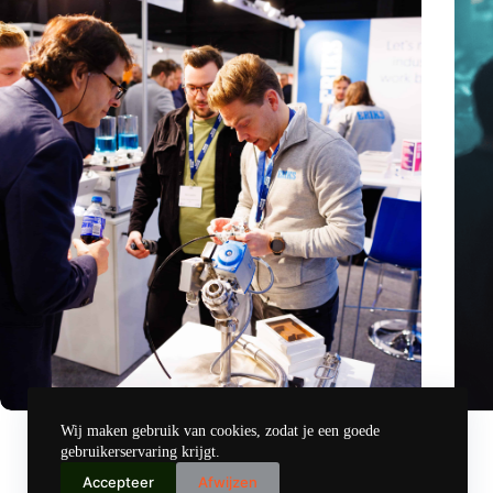
Precisiebeurs: clubhuis, reünie, netwerklocatie, masterclass
Hoeve
Wij maken gebruik van cookies, zodat je een goede
en plek voor verwondering
revol
gebruikerservaring krijgt.
nov 14, 2024
Accepteer
Afwijzen