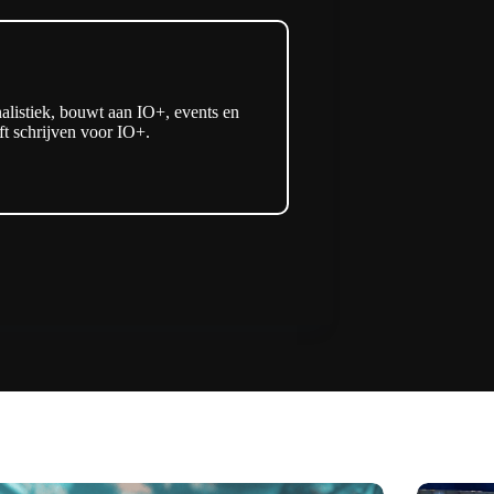
listiek, bouwt aan IO+, events en
t schrijven voor IO+.