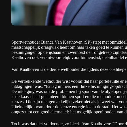
Sportwethouder Bianca Van Kaathoven (SP) stapt met onmiddellij
maatschappelijk draagvlak heeft om haar taken goed te kunnen u
bezuinigingen op de ijsbaan en zwembad de Tongelreep zijn daa
Kaathoven ook verantwoordelijk voor binnenstad, detailhandel en
Van Kaathoven is de derde wethouder die tijdens deze coalitiepe
De vertrekkende wethouder wist vooraf dat haar portefeuille er
uitdagingen’ was. “Er lag immers een flinke bezuinigingsopdrach
De uitdaging was om de problemen bij sport van de afgelopen jar
is de kaasschaaf gehanteerd binnen sport en die methode kon echt
keuzes. Die zijn niet gemakkelijk; zeker niet als je weet wat vo
Uiteindelijk kwam door de keuze energie los in de stad. Het wa
omgezet tot een goed alternatief; het mogelijk openhouden van de
Toch was dat niet voldoende, zo bleek. Van Kaathoven: “Door d