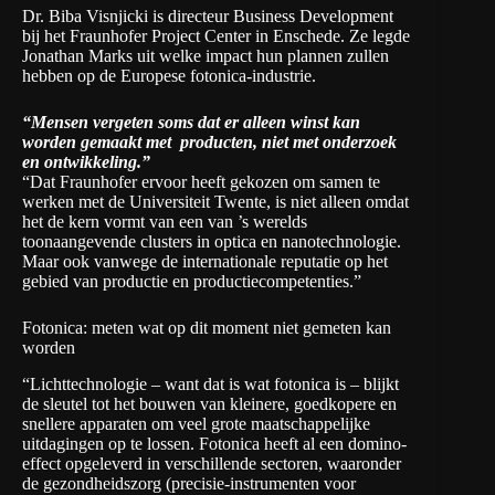
Dr. Biba Visnjicki is directeur Business Development
bij het
Fraunhofer Project Center
in Enschede. Ze legde
Jonathan Marks uit welke impact hun plannen zullen
hebben op de Europese fotonica-industrie.
“Mensen vergeten soms dat er alleen winst kan
worden gemaakt met producten, niet met onderzoek
en ontwikkeling.”
“Dat Fraunhofer ervoor heeft gekozen om samen te
werken met de Universiteit Twente, is niet alleen omdat
het de kern vormt van een van ’s werelds
toonaangevende clusters in optica en nanotechnologie.
Maar ook vanwege de internationale reputatie op het
gebied van productie en productiecompetenties.”
Fotonica: meten wat op dit moment niet gemeten kan
worden
“Lichttechnologie – want dat is wat fotonica is – blijkt
de sleutel tot het bouwen van kleinere, goedkopere en
snellere apparaten om veel grote maatschappelijke
uitdagingen op te lossen. Fotonica heeft al een domino-
effect opgeleverd in verschillende sectoren, waaronder
de gezondheidszorg (precisie-instrumenten voor