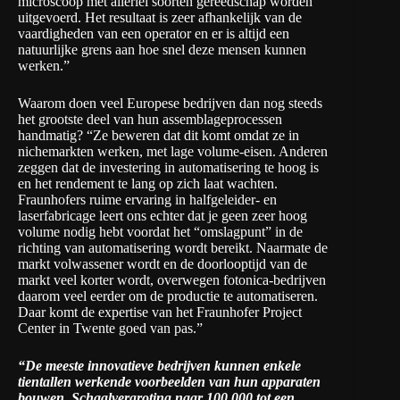
microscoop met allerlei soorten gereedschap worden
uitgevoerd. Het resultaat is zeer afhankelijk van de
vaardigheden van een operator en er is altijd een
natuurlijke grens aan hoe snel deze mensen kunnen
werken.”
Waarom doen veel Europese bedrijven dan nog steeds
het grootste deel van hun assemblageprocessen
handmatig? “Ze beweren dat dit komt omdat ze in
nichemarkten werken, met lage volume-eisen. Anderen
zeggen dat de investering in automatisering te hoog is
en het rendement te lang op zich laat wachten.
Fraunhofers ruime ervaring in halfgeleider- en
laserfabricage leert ons echter dat je geen zeer hoog
volume nodig hebt voordat het “omslagpunt” in de
richting van automatisering wordt bereikt. Naarmate de
markt volwassener wordt en de doorlooptijd van de
markt veel korter wordt, overwegen fotonica-bedrijven
daarom veel eerder om de productie te automatiseren.
Daar komt de expertise van het Fraunhofer Project
Center in Twente goed van pas.”
“De meeste innovatieve bedrijven kunnen enkele
tientallen werkende voorbeelden van hun apparaten
bouwen. Schaalvergroting naar 100.000 tot een