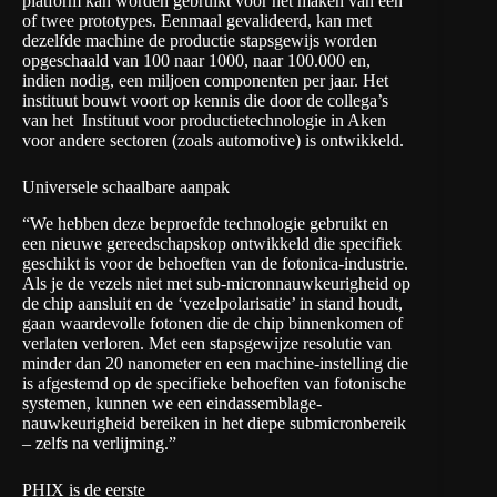
platform kan worden gebruikt voor het maken van één
of twee prototypes. Eenmaal gevalideerd, kan met
dezelfde machine de productie stapsgewijs worden
opgeschaald van 100 naar 1000, naar 100.000 en,
indien nodig, een miljoen componenten per jaar. Het
instituut bouwt voort op kennis die door de collega’s
van het
Instituut voor productietechnologie in Aken
voor andere sectoren (zoals automotive) is ontwikkeld.
Universele schaalbare aanpak
“We hebben deze beproefde technologie gebruikt en
een nieuwe gereedschapskop ontwikkeld die specifiek
geschikt is voor de behoeften van de fotonica-industrie.
Als je de vezels niet met sub-micronnauwkeurigheid op
de chip aansluit en de ‘vezelpolarisatie’ in stand houdt,
gaan waardevolle fotonen die de chip binnenkomen of
verlaten verloren. Met een stapsgewijze resolutie van
minder dan 20 nanometer en een machine-instelling die
is afgestemd op de specifieke behoeften van fotonische
systemen, kunnen we een eindassemblage-
nauwkeurigheid bereiken in het diepe submicronbereik
– zelfs na verlijming.”
PHIX is de eerste