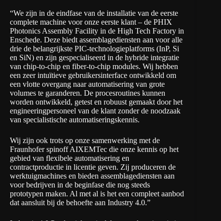
“We zijn in de eindfase van de installatie van de eerste
complete machine voor onze eerste klant – de
PHIX
Photonics Assembly Facility
in de High Tech Factory in
Enschede. Deze biedt assemblagediensten aan voor alle
drie de belangrijkste PIC-technologieplatforms (InP, Si
en SiN) en zijn gespecialiseerd in de hybride integratie
van chip-to-chip en fiber-to-chip modules. Wij hebben
een zeer intuïtieve gebruikersinterface ontwikkeld om
een vlotte overgang naar automatisering van grote
volumes te garanderen. De procesroutines kunnen
worden ontwikkeld, getest en robuust gemaakt door het
engineeringpersoneel van de klant zonder de noodzaak
van specialistische automatiseringskennis.
Wij zijn ook trots op onze samenwerking met de
Fraunhofer spinoff
AIXEMTec
die onze kennis op het
gebied van flexibele automatisering en
contractproductie in licentie geven. Zij produceren de
werktuigmachines en bieden assemblagediensten aan
voor bedrijven in de beginfase die nog steeds
prototypen maken. Al met al is het een compleet aanbod
dat aansluit bij de behoefte aan Industry 4.0.”