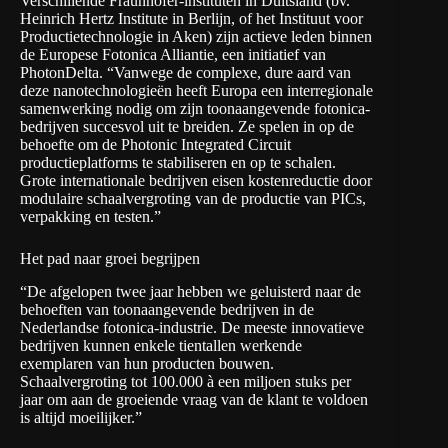
Verschillende Fraunhofer-instituten in Duitsland (bv.
Heinrich Hertz Institute
in Berlijn, of het
Instituut voor
Productietechnologie
in Aken) zijn actieve leden binnen
de Europese Fotonica Alliantie, een initiatief van
PhotonDelta
. “Vanwege de complexe, dure aard van
deze nanotechnologieën heeft Europa een interregionale
samenwerking nodig om zijn toonaangevende fotonica-
bedrijven succesvol uit te breiden. Ze spelen in op de
behoefte om de Photonic Integrated Circuit
productieplatforms te stabiliseren en op te schalen.
Grote internationale bedrijven eisen kostenreductie door
modulaire schaalvergroting van de productie van PICs,
verpakking en testen.”
Het pad naar groei begrijpen
“De afgelopen twee jaar hebben we geluisterd naar de
behoeften van toonaangevende bedrijven in de
Nederlandse fotonica-industrie. De meeste innovatieve
bedrijven kunnen enkele tientallen werkende
exemplaren van hun producten bouwen.
Schaalvergroting tot 100.000 à een miljoen stuks per
jaar om aan de groeiende vraag van de klant te voldoen
is altijd moeilijker.”