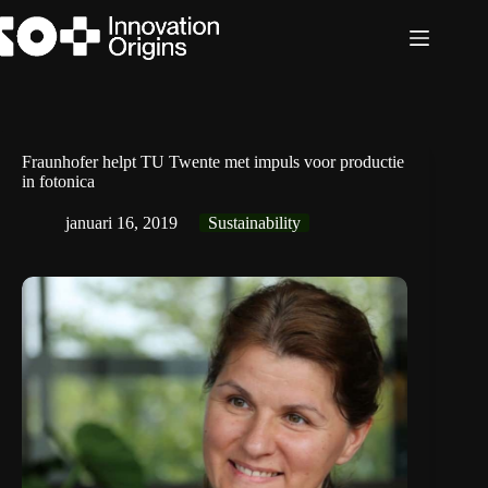
Ga
naar
de
inhoud
Fraunhofer helpt TU Twente met impuls voor productie
in fotonica
januari 16, 2019
Sustainability