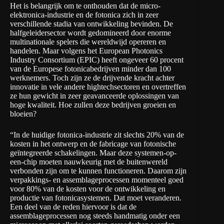
Het is belangrijk om te onthouden dat de micro-
elektronica-industrie en de fotonica zich in zeer
verschillende stadia van ontwikkeling bevinden. De
halfgeleidersector wordt gedomineerd door enorme
multinationale spelers die wereldwijd opereren en
handelen. Maar volgens het European Photonics
Industry Consortium (
EPIC
) heeft ongeveer 60 procent
van de Europese fotonicabedrijven minder dan 100
werknemers. Toch zijn ze de drijvende kracht achter
innovatie in vele andere hightechsectoren en overtreffen
ze hun gewicht in zeer geavanceerde oplossingen van
hoge kwaliteit. Hoe zullen deze bedrijven groeien en
bloeien?
“In de huidige fotonica-industrie zit slechts 20% van de
kosten in het ontwerp en de fabricage van fotonische
geïntegreerde schakelingen. Maar deze systemen-op-
een-chip moeten nauwkeurig met de buitenwereld
verbonden zijn om te kunnen functioneren. Daarom zijn
verpakkings- en assemblageprocessen momenteel goed
voor 80% van de kosten voor de ontwikkeling en
productie van fotonicasystemen. Dat moet veranderen.
Een deel van de reden hiervoor is dat de
assemblageprocessen nog steeds handmatig onder een