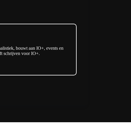
listiek, bouwt aan IO+, events en
t schrijven voor IO+.