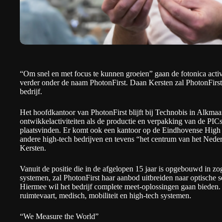
“Om snel en met focus te kunnen groeien” gaan de fotonica activ
verder onder de naam
PhotonFirst
.
Daan Kersten
zal PhotonFirst
bedrijf.
Het hoofdkantoor van PhotonFirst blijft bij Technobis in Alkma
ontwikkelactiviteiten als de productie en verpakking van de PICs 
plaatsvinden. Er komt ook een kantoor op de Eindhovense High
andere high-tech bedrijven en tevens “het centrum van het Nede
Kersten.
Vanuit de positie die in de afgelopen 15 jaar is opgebouwd in z
systemen, zal PhotonFirst haar aanbod uitbreiden naar optische 
Hiermee wil het bedrijf complete meet-oplossingen gaan bieden. 
ruimtevaart, medisch, mobiliteit en high-tech systemen.
“We Measure the World”