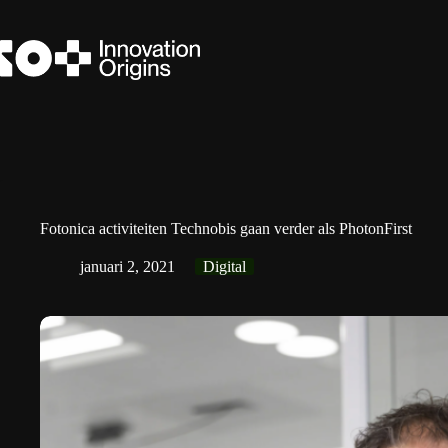
Ga
naar
de
inhoud
Fotonica activiteiten Technobis gaan verder als PhotonFirst
januari 2, 2021
Digital