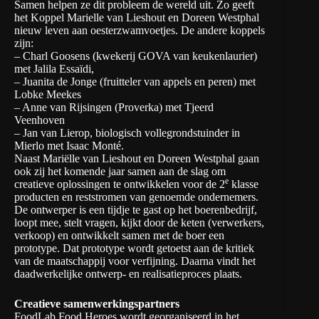
Samen helpen ze dit probleem de wereld uit. Zo geeft
het Koppel Marielle van Lieshout en Doreen Westphal
nieuw leven aan oesterzwamvoetjes. De andere koppels
zijn:
– Charl Goosens (kwekerij GOVA van keukenlaurier)
met Jalila Essaïdi,
– Juanita de Jonge (fruitteler van appels en peren) met
Lobke Meekes
– Anne van Rijsingen (Proverka) met Tjeerd
Veenhoven
– Jan van Lierop, biologisch vollegrondstuinder in
Mierlo met Isaac Monté.
Naast Mariëlle van Lieshout en Doreen Westphal gaan
ook zij het komende jaar samen aan de slag om
e
creatieve oplossingen te ontwikkelen voor de 2
klasse
producten en reststromen van genoemde ondernemers.
De ontwerper is een tijdje te gast op het boerenbedrijf,
loopt mee, stelt vragen, kijkt door de keten (verwerkers,
verkoop) en ontwikkelt samen met de boer een
prototype. Dat prototype wordt getoetst aan de kritiek
van de maatschappij voor verfijning. Daarna vindt het
daadwerkelijke ontwerp- en realisatieproces plaats.
Creatieve samenwerkingspartners
FoodLab Food Heroes wordt georganiseerd in het