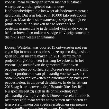
voedsel maar verdwijnen samen met het substraat
waarop ze worden geteeld naar andere
landbouwbedrijven die het weer als bodemverbeteraar
gebruiken. Dat is in total zo’n 10.000 kilo reststroom
per jaar. Maar de oesterzwamvoetjes zijn eigenlijk een
prima product. Ze smaken net zo lekker als de
oesterzwammen die je in de winkel vind en de voetjes
hebben bovendien ook een stevige en vlezige structuur
die rijk is aan vezels en vitamine.
Doreen Westphal was voor 2015 ontwerpster met een
eigen lijn in woonaccessoires tot ze op een dag besloot
geen spullen meer te maken. In 2015 startte ze het
project FungiFuturi: een jaar lang kweekte ze in het
voormalige archief van de gemeente Eindhoven
paddenstoelen op koffiedrap. Doreen’s eerste ervaring
met het produceren van plantaardig voedsel was het
ontwikkelen van kroketten en bitterballen op basis van
paddestoelen, in dit geval de shiitake. In de herfst van
2016 zag haar nieuwe bedrijf Botanic Bites het licht.
Nu specialiseert zij zich in de ontwikkeling van
plantaardig eiwitrijk voedsel. Doreen kweekt inmiddels
niet meer zelf, maar werkt nauw samen met boeren en
telersverenigingen om voedselreststromen een nieuwe,
waardevolle bestemming te geven. De match van