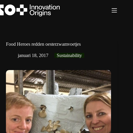
Ga
naar
de
inhoud
Food Heroes redden oesterzwamvoetjes
januari 18, 2017
Sustainability