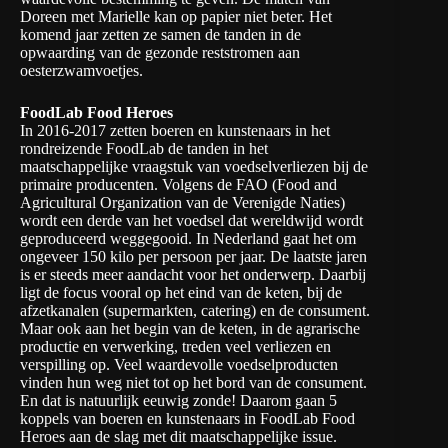
Doreen met Marielle kan op papier niet beter. Het
komend jaar zetten ze samen de tanden in de
opwaarding van de gezonde reststromen aan
oesterzwamvoetjes.
FoodLab Food Heroes
In 2016-2017 zetten boeren en kunstenaars in het
rondreizende FoodLab de tanden in het
maatschappelijke vraagstuk van voedselverliezen bij de
primaire producenten. Volgens de FAO (Food and
Agricultural Organization van de Verenigde Naties)
wordt een derde van het voedsel dat wereldwijd wordt
geproduceerd weggegooid. In Nederland gaat het om
ongeveer 150 kilo per persoon per jaar. De laatste jaren
is er steeds meer aandacht voor het onderwerp. Daarbij
ligt de focus vooral op het eind van de keten, bij de
afzetkanalen (supermarkten, catering) en de consument.
Maar ook aan het begin van de keten, in de agrarische
productie en verwerking, treden veel verliezen en
verspilling op. Veel waardevolle voedselproducten
vinden hun weg niet tot op het bord van de consument.
En dat is natuurlijk eeuwig zonde! Daarom gaan 5
koppels van boeren en kunstenaars in FoodLab Food
Heroes aan de slag met dit maatschappelijke issue.