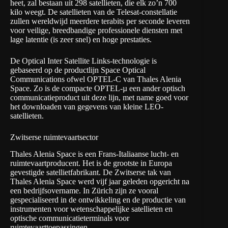
heet, zal bestaan uit 298 satellieten, die elk zo’n 700
kilo weegt. De satellieten van de Telesat-constellatie
zullen wereldwijd meerdere terabits per seconde leveren
voor veilige, breedbandige professionele diensten met
lage latentie (is zeer snel) en hoge prestaties.
De Optical Inter Satellite Links-technologie is
gebaseerd op de productlijn
Space Optical
Communications
ofwel OPTEL-C van Thales Alenia
Space. Zo is de compacte OPTEL-µ een ander optisch
communicatieproduct uit deze lijn, met name goed voor
het downloaden van gegevens van kleine LEO-
satellieten.
Zwitserse ruimtevaartsector
Thales Alenia Space is een Frans-Italiaanse lucht- en
ruimtevaartproducent. Het is de grootste in Europa
gevestigde satellietfabrikant. De Zwitserse tak van
Thales Alenia Space werd vijf jaar geleden opgericht na
een bedrijfsovername. In Zürich zijn ze vooral
gespecialiseerd in de ontwikkeling en de productie van
instrumenten voor wetenschappelijke satellieten en
optische communicatieterminals voor
ruimtevaarttoepassingen.