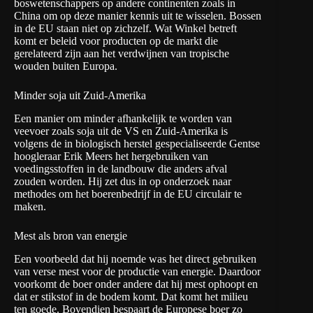
boswetenschappers op andere continenten zoals in
China om op deze manier kennis uit te wisselen. Bossen
in de EU staan niet op zichzelf. Wat Winkel betreft
komt er beleid voor producten op de markt die
gerelateerd zijn aan het verdwijnen van tropische
wouden buiten Europa.
Minder soja uit Zuid-Amerika
Een manier om minder afhankelijk te worden van
veevoer zoals soja uit de VS en Zuid-Amerika is
volgens de in biologisch herstel gespecialiseerde Gentse
hoogleraar Erik Meers het hergebruiken van
voedingsstoffen in de landbouw die anders afval
zouden worden. Hij zet dus in op onderzoek naar
methodes om het boerenbedrijf in de EU circulair te
maken.
Mest als bron van energie
Een voorbeeld dat hij noemde was het direct gebruiken
van verse mest voor de
productie van energie
. Daardoor
voorkomt de boer onder andere dat hij mest ophoopt en
dat er stikstof in de bodem komt. Dat komt het milieu
ten goede. Bovendien bespaart de Europese boer zo