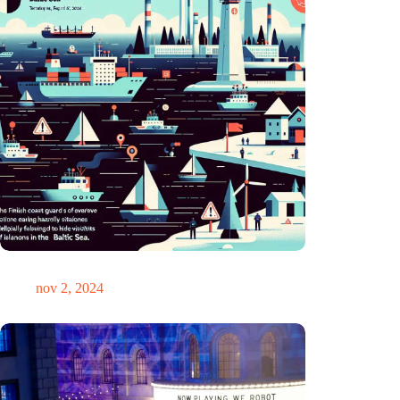
GPS-chaos in de Oostzee: Finse kustwacht slaat alarm
nov 2, 2024