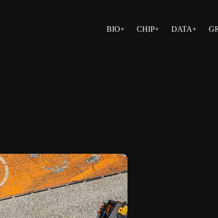
BIO+
CHIP+
DATA+
G