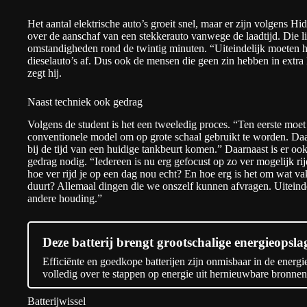
Het aantal elektrische auto’s groeit snel, maar er zijn volgens H
over de aanschaf van een stekkerauto vanwege de laadtijd. Die l
omstandigheden rond de twintig minuten. “Uiteindelijk moeten 
dieselauto’s af. Dus ook de mensen die geen zin hebben in extra 
zegt hij.
Naast techniek ook gedrag
Volgens de student is het een tweeledig proces. “Ten eerste moet
conventionele model om op grote schaal gebruikt te worden. Daa
bij de tijd van een huidige tankbeurt komen.” Daarnaast is er o
gedrag nodig. “Iedereen is nu erg gefocust op zo ver mogelijk rij
hoe ver rijd je op een dag nou echt? En hoe erg is het om wat va
duurt? Allemaal dingen die we onszelf kunnen afvragen. Uiteindel
andere houding.”
Deze batterij brengt grootschalige energieopslag
Efficiënte en goedkope batterijen zijn onmisbaar in de energi
volledig over te stappen op energie uit hernieuwbare bronn
Batterijwissel