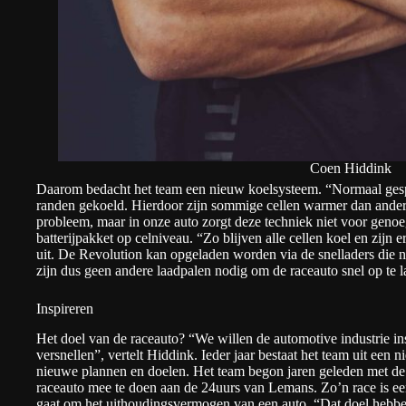
Coen Hiddink
Daarom bedacht het team een nieuw koelsysteem. “Normaal gesp
randen gekoeld. Hierdoor zijn sommige cellen warmer dan andere
probleem, maar in onze auto zorgt deze techniek niet voor geno
batterijpakket op celniveau. “Zo blijven alle cellen koel en zijn e
uit. De Revolution kan opgeladen worden via de snelladers die n
zijn dus geen andere laadpalen nodig om de raceauto snel op te
Inspireren
Het doel van de raceauto? “We willen de automotive industrie ins
versnellen”, vertelt Hiddink. Ieder jaar bestaat het team uit een
nieuwe plannen en doelen. Het team begon jaren geleden met d
raceauto mee te doen aan de 24uurs van Lemans. Zo’n race is een
gaat om het uithoudingsvermogen van een auto. “Dat doel hebben