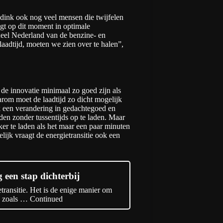
iddink ook nog veel mensen die twijfelen
igt op dit moment in optimale
heel Nederland van de benzine- en
laadtijd, moeten we zien over te halen”,
 de innovatie minimaal zo goed zijn als
rom moet de laadtijd zo dicht mogelijk
ok een verandering in gedachtegoed en
den zonder tussentijds op te laden. Maar
ker te laden als het maar een paar minuten
ijk vraagt de energietransitie ook een
 een stap dichterbij
etransitie. Het is de enige manier om
en zoals …
Continued