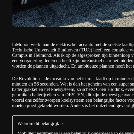
InMotion werkt aan de elektrische raceauto met de snelste laadti
Technische Universiteit Eindhoven (TU/e) heeft een complete w
Campus in Helmond. Als ik op de afgesproken tijd binnenloop vo
een vergadering. Iedereen heeft zijn bureaustoel naar het midden
worden de plannen uitgedacht. En ambitieuze plannen heeft het
De Revolution – de raceauto van het team – laadt op in minder da
minuten en 56 seconden. Wat is dan het geheim van een super sn
batterijpakket en het koelsysteem, zo schetst Coen Hiddink, eve
gebruiken batterijcellen van DESTEN, dit zijn de meest geavanc
vooral ons zelfontworpen koelsysteem een belangrijke factor voor
moeten goed gekoeld worden. Anders is het ontzettend gevaarlijk
Waarom dit belangrijk is
Mobiliteit vergroenen is een belangrijk onderdeel van de ener