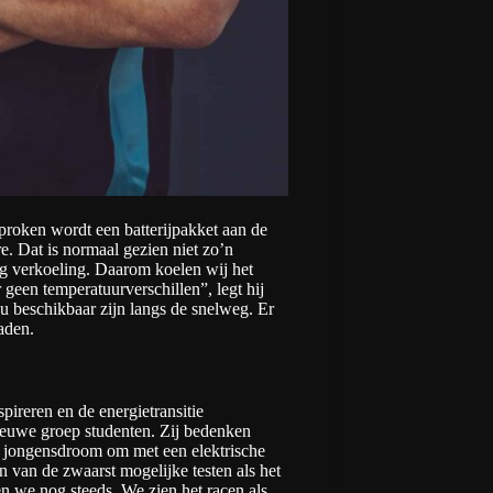
roken wordt een batterijpakket aan de
. Dat is normaal gezien niet zo’n
eg verkoeling. Daarom koelen wij het
r geen temperatuurverschillen”, legt hij
u beschikbaar zijn langs de snelweg. Er
 laden.
pireren en de energietransitie
 nieuwe groep studenten. Zij bedenken
e jongensdroom om met een elektrische
 van de zwaarst mogelijke testen als het
 we nog steeds. We zien het racen als