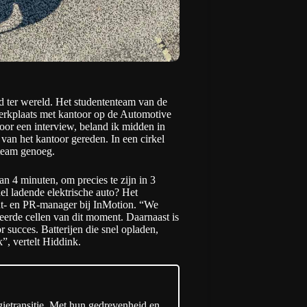
jd ter wereld. Het studententeam van de
erkplaats met kantoor op de Automotive
or een interview, beland ik midden in
 van het kantoor gereden. In een cirkel
 team genoeg.
n 4 minuten, om precies te zijn in 3
el ladende elektrische auto? Het
nt- en PR-manager bij
InMotion
. “We
eerde cellen van dit moment. Daarnaast is
 succes. Batterijen die snel opladen,
”, vertelt Hiddink.
gietransitie. Met hun gedrevenheid en