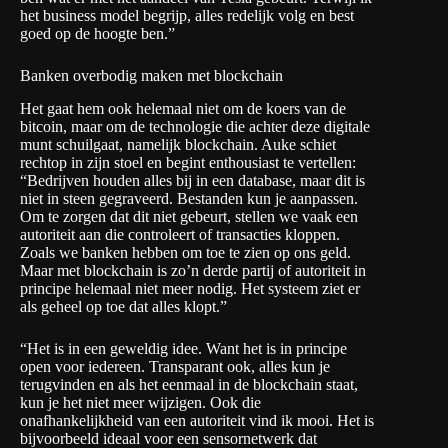
het business model begrijp, alles redelijk volg en best
goed op de hoogte ben.”
Banken overbodig maken met blockchain
Het gaat hem ook helemaal niet om de koers van de
bitcoin, maar om de technologie die achter deze digitale
munt schuilgaat, namelijk blockchain. Auke schiet
rechtop in zijn stoel en begint enthousiast te vertellen:
“Bedrijven houden alles bij in een database, maar dit is
niet in steen gegraveerd. Bestanden kun je aanpassen.
Om te zorgen dat dit niet gebeurt, stellen we vaak een
autoriteit aan die controleert of transacties kloppen.
Zoals we banken hebben om toe te zien op ons geld.
Maar met blockchain is zo’n derde partij of autoriteit in
principe helemaal niet meer nodig. Het systeem ziet er
als geheel op toe dat alles klopt.”
“Het is in een geweldig idee. Want het is in principe
open voor iedereen. Transparant ook, alles kun je
terugvinden en als het eenmaal in de blockchain staat,
kun je het niet meer wijzigen. Ook die
onafhankelijkheid van een autoriteit vind ik mooi. Het is
bijvoorbeeld ideaal voor een sensornetwerk dat