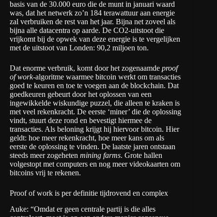
basis van de 30.000 euro die de munt in januari waard
was, dat het netwerk zo’n 184 terawattuur aan energie
zal verbruiken de rest van het jaar. Bijna net zoveel als
bijna alle datacentra op aarde. De CO2-uitstoot die
vrijkomt bij de opwek van deze energie is te vergelijken
met de uitstoot van Londen: 90,2 miljoen ton.
Dat enorme verbruik, komt door het zogenaamde
proof
of work
-algoritme waarmee bitcoin werkt om transacties
goed te keuren en toe te voegen aan de blockchain. Dat
goedkeuren gebeurt door het oplossen van een
ingewikkelde wiskundige puzzel, die alleen te kraken is
met veel rekenkracht. De eerste ‘miner’ die de oplossing
vindt, stuurt deze rond en bevestigt hiermee de
transacties. Als beloning krijgt hij hiervoor bitcoin. Hier
geldt: hoe meer rekenkracht, hoe meer kans om als
eerste de oplossing te vinden. De laatste jaren ontstaan
steeds meer zogeheten
mining farms
. Grote hallen
volgestopt met computers en nog meer videokaarten om
bitcoins vrij te rekenen.
Proof of work is per definitie tijdrovend en complex
Auke: “Omdat er geen centrale partij is die alles