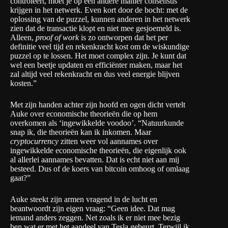
controleert, moet je op een andere manier consensus
krijgen in het netwerk. Even kort door de bocht: met de
oplossing van de puzzel, kunnen anderen in het netwerk
zien dat de transactie klopt en niet mee gesjoemeld is.
Alleen,
proof of work
is zo ontworpen dat het per
definitie veel tijd en rekenkracht kost om de wiskundige
puzzel op te lossen. Het moet complex zijn. Je kunt dat
wel een beetje updaten en efficiënter maken, maar het
zal altijd veel rekenkracht en dus veel energie blijven
kosten.”
Met zijn handen achter zijn hoofd en ogen dicht vertelt
Auke over economische theorieën die op hem
overkomen als ‘ingewikkelde voodoo’. “Natuurkunde
snap ik, die theorieën kan ik inkomen. Maar
cryptocurrency
zitten weer vol aannames over
ingewikkelde economische theorieën, die eigenlijk ook
al allerlei aannames bevatten. Dat is echt niet aan mij
besteed. Dus of de koers van bitcoin omhoog of omlaag
gaat?”
Auke steekt zijn armen vragend in de lucht en
beantwoordt zijn eigen vraag: “Geen idee. Dat mag
iemand anders zeggen. Net zoals ik er niet mee bezig
ben wat er met het aandeel van Tesla gebeurt. Terwijl ik