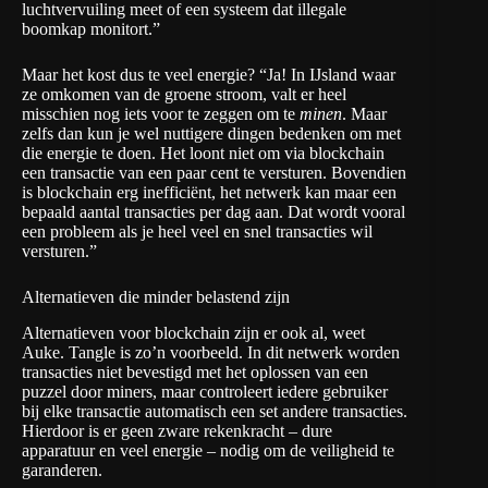
luchtvervuiling meet of een systeem dat illegale
boomkap monitort.”
Maar het kost dus te veel energie? “Ja! In IJsland waar
ze omkomen van de groene stroom, valt er heel
misschien nog iets voor te zeggen om te
minen
. Maar
zelfs dan kun je wel nuttigere dingen bedenken om met
die energie te doen. Het loont niet om via blockchain
een transactie van een paar cent te versturen. Bovendien
is blockchain erg inefficiënt, het netwerk kan maar een
bepaald aantal transacties per dag aan. Dat wordt vooral
een probleem als je heel veel en snel transacties wil
versturen.”
Alternatieven die minder belastend zijn
Alternatieven voor blockchain zijn er ook al, weet
Auke.
Tangle
is zo’n voorbeeld. In dit netwerk worden
transacties niet bevestigd met het oplossen van een
puzzel door miners, maar controleert iedere gebruiker
bij elke transactie automatisch een set andere transacties.
Hierdoor is er geen zware rekenkracht – dure
apparatuur en veel energie – nodig om de veiligheid te
garanderen.