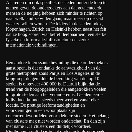
Als reden om ook specifiek de steden onder de loep te
nemen geven de onderzoekers aan dat getalenteerde
mensen de neiging hebben zich minder te richten op
naar welk land ze willen gaan, maar meer op de stad
waar ze willen wonen. De leiders in de stedenindex,
Kopenhagen, Zürich en Helsinki hebben naast het feit
dat ze hoog scoren wat betreft leefbaarheid, een sterke
fysieke en informatie-infrastructuur en sterke
internationale verbindingen.
Een andere interessante bevinding die de onderzoekers
aanstippen, is dat ondanks de aanwezigheid van de
grote metropolen zoals Parijs en Los Angeles in de
kopgroep, de gemiddelde bevolking van de top 10
steden is ongeveer 400.000 is. Daaruit blijkt dat de
trend van de hoogopgeleiden die aangetrokken voelen
tot grote steden aan het veranderen is. Getalenteerde
individuen kunnen steeds meer werken vanaf elke
locatie. De prettige leefomstandigheden en
voorzieningen in een woonplaats zijn
concurrentievoordelen voor kleinere steden. Het belang
van clusters mag niet worden onderschat. En dan zijn
met name ICT clusters een duidelijk voordeel.
Eindhoven wordt daar in het onderzoek als voorbeeld