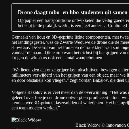
Drone daagt mbo- en hbo-studenten uit samen
Op papier een transportdrone ontwikkelen die veilig goedere
het echt in de praktijk werkt, is een heel ander …
Continued
Gemaakt van hout en 3D-geprinte lichte componenten, met twe
het landingsgestel, was de Zwarte Weduwe de drone die de meest
showcase. De vorm van het frame en de rode kleur van sommige o
vandaar de naam. Dit team kwam het dichtst bij het grijpen van
kregen de winnaars ook een aantal waardebonnen.
“We lieten zien dat onze grijper kon uitschuiven, bewegen en te
millimeters verwijderd van het grijpen van een object, maar we
en door obstakels kon vliegen,” zegt Yordan Bakalov, die deel 
Volgens Bakalov is er veel meer dan de overwinning. “Het was 
geleerd over hoe je een drone ontwerpt en produceert – toen w
kennis over 3D-printen, lasersnijden of waterjetten. Het belangri
een team moeten werken.”
Black Widow © Innovation O