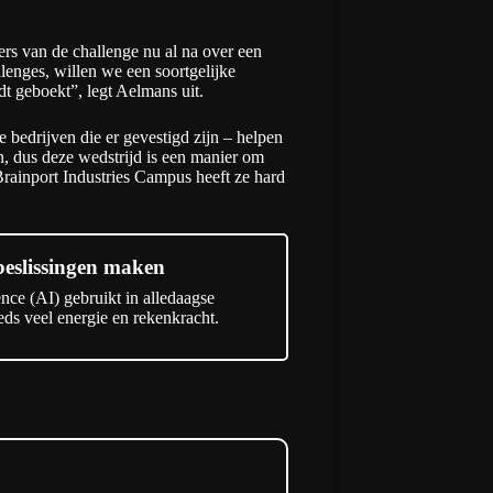
ers van de challenge nu al na over een
llenges, willen we een soortgelijke
dt geboekt”, legt Aelmans uit.
 bedrijven die er gevestigd zijn – helpen
n, dus deze wedstrijd is een manier om
Brainport Industries Campus heeft ze hard
beslissingen maken
gence (AI) gebruikt in alledaagse
eds veel energie en rekenkracht.