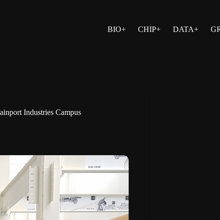
BIO+
CHIP+
DATA+
G
inport Industries Campus