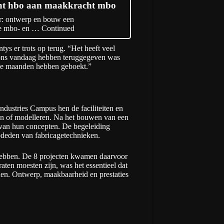
cht hbo aan maakkracht mbo
r: ontwerp en bouw een
 de mbo- en …
Continued
ys er trots op terug. “Het heeft veel
n ons vandaag hebben teruggegeven was
eze maanden hebben geboekt.”
ustries Campus hen de faciliteiten en
en of modelleren. Na het bouwen van een
 van hun concepten. De begeleiding
pdeden van fabricagetechnieken.
 hebben. De 8 projecten kwamen daarvoor
aten moesten zijn, was het essentieel dat
den. Ontwerp, maakbaarheid en prestaties