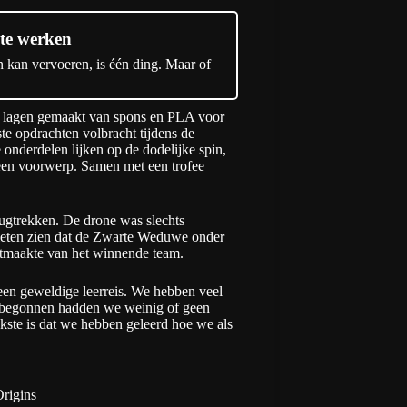
 te werken
n kan vervoeren, is één ding. Maar of
e lagen gemaakt van spons en PLA voor
e opdrachten volbracht tijdens de
nderdelen lijken op de dodelijke spin,
 een voorwerp. Samen met een trofee
rugtrekken. De drone was slechts
 lieten zien dat de Zwarte Weduwe onder
uitmaakte van het winnende team.
een geweldige leerreis. We hebben veel
e begonnen hadden we weinig of geen
jkste is dat we hebben geleerd hoe we als
rigins