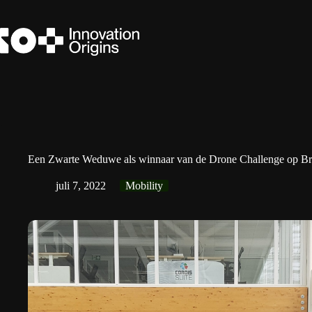
Ga
naar
de
inhoud
Een Zwarte Weduwe als winnaar van de Drone Challenge op Bra
juli 7, 2022
Mobility