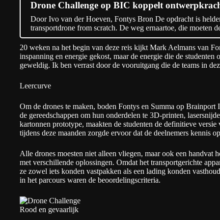
Drone Challenge op BIC koppelt ontwerpkra
Door Ivo van der Hoeven, Fontys Bron De opdracht is helde
transportdrone from scratch. De weg ernaartoe, die moeten
20 weken na het begin van deze reis kijkt Mark Aelmans van Font
inspanning en energie gekost, maar de energie die de studente
geweldig. Ik ben verrast door de vooruitgang die de teams in d
Leercurve
Om de drones te maken, boden Fontys en Summa op Brainport Ind
de gereedschappen om hun onderdelen te 3D-printen, lasersnijd
kartonnen prototype, maakten de studenten de definitieve versie
tijdens deze maanden zorgde ervoor dat de deelnemers kennis o
Alle drones moesten niet alleen vliegen, maar ook een handvat
met verschillende oplossingen. Omdat het transportgerichte appar
ze zowel iets konden vastpakken als een lading konden vasthou
in het parcours waren de beoordelingscriteria.
Rood en gevaarlijk