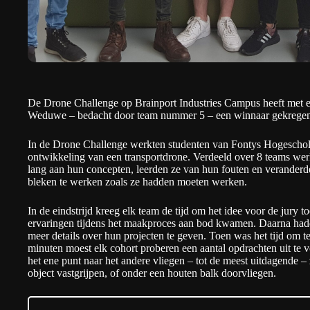
De Drone Challenge op Brainport Industries Campus heeft met 
Weduwe – bedacht door team nummer 5 – een winnaar gekregen
In de Drone Challenge werkten studenten van Fontys Hogescho
ontwikkeling van een transportdrone. Verdeeld over 8 teams we
lang aan hun concepten, leerden ze van hun fouten en veranderd
bleken te werken zoals ze hadden moeten werken.
In de eindstrijd kreeg elk team de tijd om het idee voor de jury t
ervaringen tijdens het maakproces aan bod kwamen. Daarna had
meer details over hun projecten te geven. Toen was het tijd om te
minuten moest elk cohort proberen een aantal opdrachten uit te 
het ene punt naar het andere vliegen – tot de meest uitdagende –
object vastgrijpen, of onder een houten balk doorvliegen.