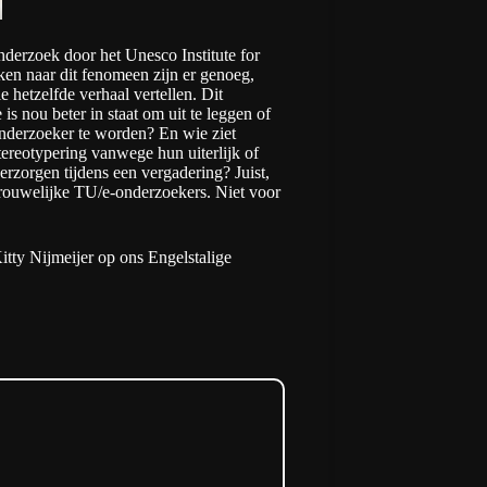
onderzoek door het
Unesco Institute for
en naar dit fenomeen zijn er genoeg,
 hetzelfde verhaal vertellen. Dit
s nou beter in staat om uit te leggen of
nderzoeker te worden? En wie ziet
tereotypering vanwege hun uiterlijk of
rzorgen tijdens een vergadering? Juist,
vrouwelijke
TU/e
-onderzoekers. Niet voor
itty Nijmeijer
op ons Engelstalige