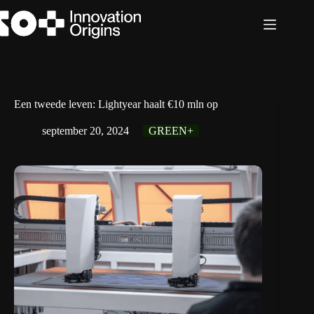
Ga
naar
de
inhoud
Een tweede leven: Lightyear haalt €10 mln op
september 20, 2024
GREEN+