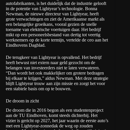
autofabrikanten, is het duidelijk dat de industrie gelooft
in de potentie van Lightyear’s technologie. Bonna
Newman, de nieuwe directeur van Lightyear, heeft
grote verwachtingen en ziet de Amerikaanse markt als
een belangrijke groeikans, vooral gezien de snelle
toename van elektrische voertuigen daar. Het bedrijf
mikt op een personeelsbestand van dertig tot veertig
werknemers op de korte termijn, vertelde
de ceo aan het
Eindhovens Dagblad
.
De terugkeer van Lightyear is opvallend. Het bedrijf
heeft bewust niet extern naar geld gezocht om de
belangen van investeerders niet te laten verwateren.
“Dan wordt het ook makkelijker om grotere bedragen
bij elkaar te krijgen,” aldus Newman. Met deze strategie
blijft Lightyear trouw aan zijn missie en zorgt het voor
een stabiele basis om op te bouwen.
De droom in zicht
De droom die in 2016 begon als een studentenproject
aan de TU Eindhoven, komt steeds dichterbij. Het
vizier is gericht op 2027, het jaar waarin de eerste auto’s
met een Lightyear-zonnedak de weg op zouden