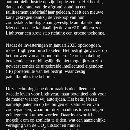
automobielindustrie op zijn kop te zetten. Het bedrijf,
dat aan de rand van de afgrond stond na een
faillissement anderhalf jaar geleden, heeft een nieuwe
kans gekregen dankzij de verkoop van hun
zonnedaktechnologie aan gevestigde autofabrikanten.
Met een recente kapitaalinjectie van €10 miljoen zet
Lightyear een grote stap richting een groene toekomst.
Nadat de investeringen in januari 2023 opdroogden,
moest Lightyear omschakelen. Het bedrijf ging over op
het bouwen van auto-onderdelen. De omschakeling
betekende een reddingslijn die niet mogelijk zou zijn
geweest zonder de uitgebreide intellectueel eigendom
(IP)-portefeuille van het bedrijf,
waar zestig
patentfamilies toe behoren
.
Deze technologische doorbraak is niet alleen een
tweede leven voor Lightyear, maar potentieel ook voor
de manier waarop wij autorijden. Het bedrijf bezit
namelijk patenten op het buigen en stabiliseren van
zonnepanelen, waardoor deze naadloos in voertuigen
geïntegreerd kunnen worden. Daardoor wordt het
mogelijk om op zonlicht te rijden, wat een aanzienlijke
verlaging van de CO₂-uitstoot en minder