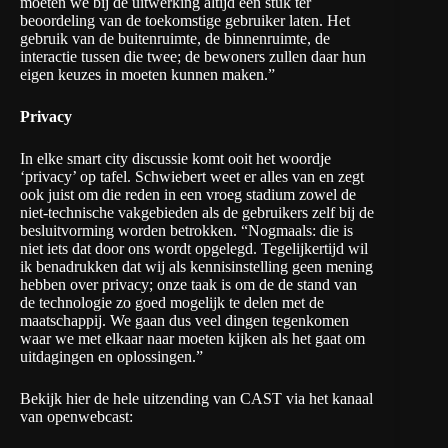
moeten we bij de uitwerking altijd een stuk ter
beoordeling van de toekomstige gebruiker laten. Het
gebruik van de buitenruimte, de binnenruimte, de
interactie tussen die twee; de bewoners zullen daar hun
eigen keuzes in moeten kunnen maken.”
Privacy
In elke smart city discussie komt ooit het woordje
‘privacy’ op tafel. Schwiebert weet er alles van en zegt
ook juist om die reden in een vroeg stadium zowel de
niet-technische vakgebieden als de gebruikers zelf bij de
besluitvorming worden betrokken. “Nogmaals: die is
niet iets dat door ons wordt opgelegd. Tegelijkertijd wil
ik benadrukken dat wij als kennisinstelling geen mening
hebben over privacy; onze taak is om de de stand van
de technologie zo goed mogelijk te delen met de
maatschappij. We gaan dus veel dingen tegenkomen
waar we met elkaar naar moeten kijken als het gaat om
uitdagingen en oplossingen.”
Bekijk hier de hele uitzending van CAST via het kanaal
van openwebcast: