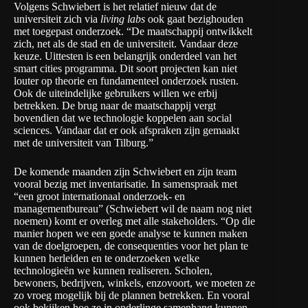
Volgens Schwiebert is het relatief nieuw dat de
universiteit zich via
living labs
ook gaat bezighouden
met toegepast onderzoek. “De maatschappij ontwikkelt
zich, net als de stad en de universiteit. Vandaar deze
keuze. Uittesten is een belangrijk onderdeel van het
smart cities programma. Dit soort projecten kan niet
louter op theorie en fundamenteel onderzoek rusten.
Ook de uiteindelijke gebruikers willen we erbij
betrekken. De brug naar de maatschappij vergt
bovendien dat we technologie koppelen aan social
sciences. Vandaar dat er ook afspraken zijn gemaakt
met de universiteit van Tilburg.”
De komende maanden zijn Schwiebert en zijn team
vooral bezig met inventarisatie. In samenspraak met
“een groot internationaal onderzoek- en
managementbureau” (Schwiebert wil de naam nog niet
noemen) komt er overleg met alle stakeholders. “Op die
manier hopen we een goede analyse te kunnen maken
van de doelgroepen, de consequenties voor het plan te
kunnen herleiden en te onderzoeken welke
technologieën we kunnen realiseren. Scholen,
bewoners, bedrijven, winkels, enzovoort, we moeten ze
zo vroeg mogelijk bij de plannen betrekken. En vooral
ook bekijken hoe ze in onderlinge samenhang kunnen