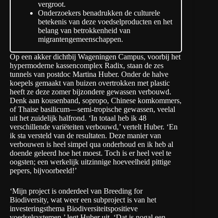
vergroot.
Onderzoekers benadrukken de culturele
betekenis van deze voedselproducten en het
belang van betrokkenheid van
migrantengemeenschappen.
Op een akker dichtbij Wageningen Campus, voorbij het
hypermoderne kassencomplex Radix, staan de zes
tunnels van postdoc Martina Huber. Onder de halve
koepels gemaakt van buizen overtrokken met plastic
heeft ze deze zomer bijzondere gewassen verbouwd.
Denk aan kousenband, sopropo, Chinese komkommers,
of Thaise basilicum—semi-tropische gewassen, veelal
uit het zuidelijk halfrond. ‘In totaal heb ik 48
verschillende variëteiten verbouwd,’ vertelt Huber. ‘En
ik sta versteld van de resultaten. Deze manier van
verbouwen is heel simpel qua onderhoud en ik heb al
doende geleerd hoe het moest. Toch is er heel veel te
oogsten; een werkelijk uitzinnige hoeveelheid pittige
pepers, bijvoorbeeld!’
‘Mijn project is onderdeel van Breeding for
Biodiversity, wat weer een subproject is van het
investeringsthema
Biodiversiteitspositieve
voedselsystemen
,’ legt Huber uit. ‘Dat is nogal een