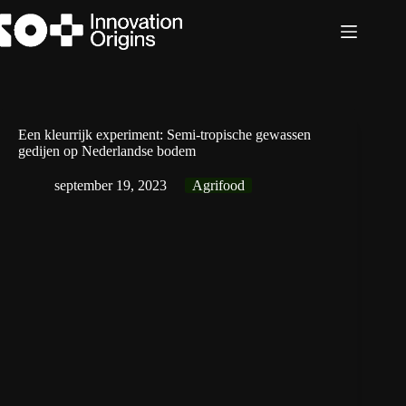
Ga
naar
de
inhoud
Een kleurrijk experiment: Semi-tropische gewassen
gedijen op Nederlandse bodem
september 19, 2023
Agrifood