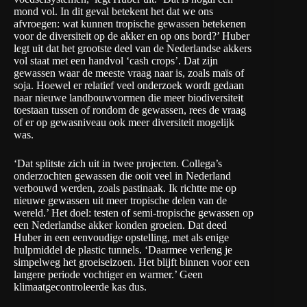
mond vol. In dit geval betekent het dat we ons
afvroegen: wat kunnen tropische gewassen betekenen
voor de diversiteit op de akker en op ons bord?’ Huber
legt uit dat het grootste deel van de Nederlandse akkers
vol staat met een handvol ‘cash crops’. Dat zijn
gewassen waar de meeste vraag naar is, zoals maïs of
soja. Hoewel er relatief veel onderzoek wordt gedaan
naar nieuwe landbouwvormen die meer biodiversiteit
toestaan tussen of rondom de gewassen, rees de vraag
of er op gewasniveau ook meer diversiteit mogelijk
was.
‘Dat splitste zich uit in twee projecten. Collega’s
onderzochten gewassen die ooit veel in Nederland
verbouwd werden, zoals pastinaak. Ik richtte me op
nieuwe gewassen uit meer tropische delen van de
wereld.’ Het doel: testen of semi-tropische gewassen op
een Nederlandse akker konden groeien. Dat deed
Huber in een eenvoudige opstelling, met als enige
hulpmiddel de plastic tunnels. ‘Daarmee verleng je
simpelweg het groeiseizoen. Het blijft binnen voor een
langere periode vochtiger en warmer.’ Geen
klimaatgecontroleerde kas dus.