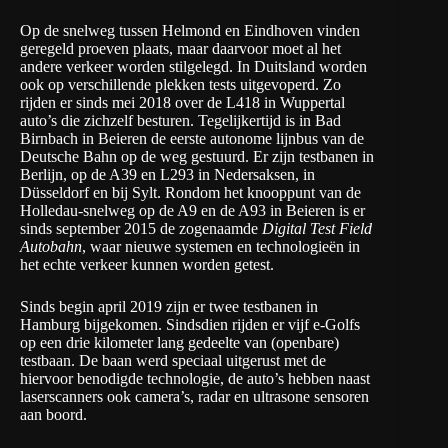
Op de snelweg tussen Helmond en Eindhoven vinden
geregeld proeven plaats, maar daarvoor moet al het
andere verkeer worden stilgelegd. In Duitsland worden
ook op verschillende plekken tests uitgevoperd. Zo
rijden er sinds mei 2018 over de L418 in Wuppertal
auto’s die zichzelf besturen. Tegelijkertijd is in Bad
Birnbach in Beieren de eerste autonome lijnbus van de
Deutsche Bahn op de weg gestuurd. Er zijn testbanen in
Berlijn, op de A39 en L293 in Nedersaksen, in
Düsseldorf en bij Sylt. Rondom het knooppunt van de
Holledau-snelweg op de A9 en de A93 in Beieren is er
sinds september 2015 de zogenaamde
Digital Test Field
Autobahn
, waar nieuwe systemen en technologieën in
het echte verkeer kunnen worden getest.
Sinds begin april 2019 zijn er twee testbanen in
Hamburg bijgekomen. Sindsdien rijden er vijf e-Golfs
op een drie kilometer lang gedeelte van (openbare)
testbaan. De baan werd speciaal uitgerust met de
hiervoor benodigde technologie, de auto’s hebben naast
laserscanners ook camera’s, radar en ultrasone sensoren
aan boord.