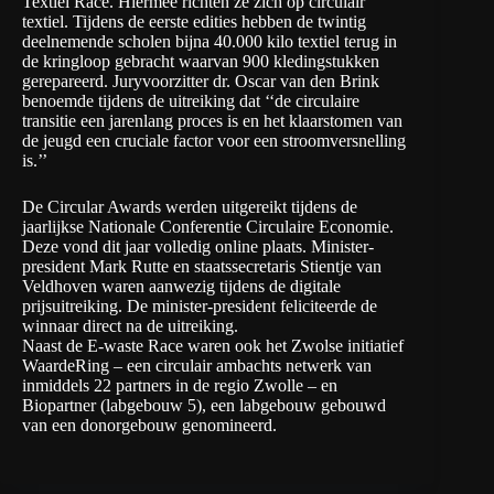
Textiel Race. Hiermee richten ze zich op circulair
textiel. Tijdens de eerste edities hebben de twintig
deelnemende scholen bijna 40.000 kilo textiel terug in
de kringloop gebracht waarvan 900 kledingstukken
gerepareerd. Juryvoorzitter dr. Oscar van den Brink
benoemde tijdens de uitreiking dat ‘‘de circulaire
transitie een jarenlang proces is en het klaarstomen van
de jeugd een cruciale factor voor een stroomversnelling
is.’’
De Circular Awards werden uitgereikt tijdens de
jaarlijkse Nationale Conferentie Circulaire Economie.
Deze vond dit jaar volledig online plaats. Minister-
president Mark Rutte en staatssecretaris Stientje van
Veldhoven waren aanwezig tijdens de digitale
prijsuitreiking. De minister-president feliciteerde de
winnaar direct na de uitreiking.
Naast de E-waste Race waren ook het Zwolse initiatief
WaardeRing
– een circulair ambachts netwerk van
inmiddels 22 partners in de regio Zwolle – en
Biopartner
(labgebouw 5), een labgebouw gebouwd
van een donorgebouw genomineerd.