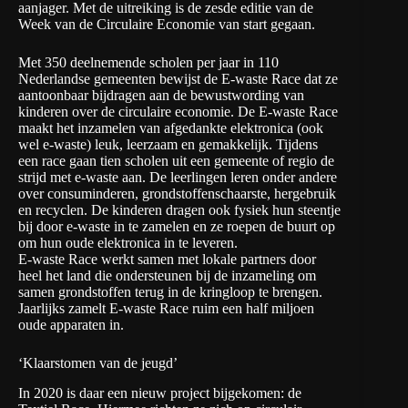
aanjager. Met de uitreiking is de zesde editie van de
Week van de Circulaire Economie van start gegaan.
Met 350 deelnemende scholen per jaar in 110
Nederlandse gemeenten bewijst de E-waste Race dat ze
aantoonbaar bijdragen aan de bewustwording van
kinderen over de circulaire economie. De E-waste Race
maakt het inzamelen van afgedankte elektronica (ook
wel e-waste) leuk, leerzaam en gemakkelijk. Tijdens
een race gaan tien scholen uit een gemeente of regio de
strijd met e-waste aan. De leerlingen leren onder andere
over consuminderen, grondstoffenschaarste, hergebruik
en recyclen. De kinderen dragen ook fysiek hun steentje
bij door e-waste in te zamelen en ze roepen de buurt op
om hun oude elektronica in te leveren.
E-waste Race werkt samen met lokale partners door
heel het land die ondersteunen bij de inzameling om
samen grondstoffen terug in de kringloop te brengen.
Jaarlijks zamelt E-waste Race ruim een half miljoen
oude apparaten in.
‘Klaarstomen van de jeugd’
In 2020 is daar een nieuw project bijgekomen: de