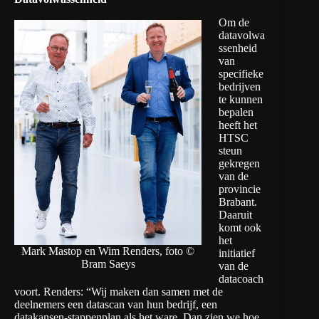
Om de
datavolwa
ssenheid
van
specifieke
bedrijven
te kunnen
bepalen
heeft het
HTSC
steun
gekregen
van de
provincie
Brabant.
Daaruit
komt ook
het
Mark Mastop en Wim Renders, foto ©
initiatief
Bram Saeys
van
de
datacoach
voort. Renders: “Wij maken dan samen met de
deelnemers een datascan van hun bedrijf, een
datakansen-stappenplan als het ware. Dan zien we hoe