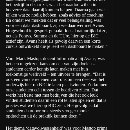
het bedrijf in elkaar zit, waar het naartoe wil en in
hoeverre data daarbij kunnen helpen. Daarna gaan we
kijken wat ze nodig hebben, zoals advies of coaching.
En omdat we merkten dat er veel belangstelling was
voor een data-dashboard, zijn we daarover met Avans
Hogeschool in gesprek geraakt. Ideaal natuurlijk dat ze,
net als Fontys, Summa en de TU/e, hier op de BIC
actief zijn. Avans heeft als gevolg daarvan een korte
cursus ontwikkeld die je leert een dashboard te maken.”
Voor Mark Mastop, docent Informatica bij Avans, was
het een uitgelezen kans om een van zijn doelen –
studenten eerder kennis laten maken met hun
toekomstige werkveld – ten uitvoer te brengen. “Dat is
ook een van de redenen voor ons om een deel van het
onderwijs hier op BIC te laten plaatsvinden. Zo kunnen
onze studenten echt tussen de bedrijven zitten. Dat
werkt het beste met met bedrijven die het ook leuk
vinden studenten daarin een rol te laten spelen en dat is
precies wat we hier op BIC zien. Het gevolg is dat
studenten daardoor ook steeds vroeger mooie
opdrachten uit de praktijk kunnen doen.”
Het thema ‘datavolwassenheid’ was voor Mastop prima