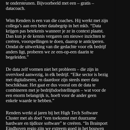
te ondersteunen. Bijvoorbeeld met een – gratis –
datacoach.
Wim Renders is een van die coaches. Hij werkt met zijn
collega’s aan een beter databegrip in het mkb. “Data
krijgen pas betekenis wanneer je ze in context plaatst.
Dan kun je de kennis vergaren om nieuwe inzichten te
creëren, voorspellingen te doen, daarop te anticiperen.
Omdat de uitwerking van die gedachte voor elk bedrijf
anders ligt, proberen we ze een-op-een daarin te
begeleiden.”
De data zelf vormen niet het probleem – die zijn in
overvloed aanwezig, in elk bedrijf. “Elke sector is bezig
met digitaliseren, en daardoor zijn steeds meer data
beschikbaar. Het gaat er dus vooral om de data te
combineren met je bedrijfsdoelstellingen – wat voor de
een enorm belangrijk is, hoeft voor de ander geen
enkele waarde te hebben.”
Renders werkt al jaren bij het High Tech Software
Cluster met als doel “een toekomst met duurzame
hardware en tijdloze software” te creëren. “​​In Brainport
Eindhoven regio zijn we extreem goed in het bouwen