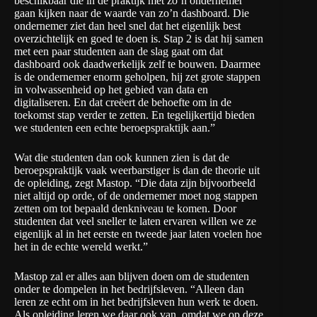
beschikbaar die in de praktijk met zo’n ondernemer
gaan kijken naar de waarde van zo’n dashboard. Die
ondernemer ziet dan heel snel dat het eigenlijk best
overzichtelijk en goed te doen is. Stap 2 is dat hij samen
met een paar studenten aan de slag gaat om dat
dashboard ook daadwerkelijk zelf te bouwen. Daarmee
is de ondernemer enorm geholpen, hij zet grote stappen
in volwassenheid op het gebied van data en
digitaliseren. En dat creëert de behoefte om in de
toekomst stap verder te zetten. En tegelijkertijd bieden
we studenten een echte beroepspraktijk aan.”
Wat die studenten dan ook kunnen zien is dat de
beroepspraktijk vaak weerbarstiger is dan de theorie uit
de opleiding, zegt Mastop. “Die data zijn bijvoorbeeld
niet altijd op orde, of de ondernemer moet nog stappen
zetten om tot bepaald denkniveau te komen. Door
studenten dat veel sneller te laten ervaren willen we ze
eigenlijk al in het eerste en tweede jaar laten voelen hoe
het in de echte wereld werkt.”
Mastop zal er alles aan blijven doen om de studenten
onder te dompelen in het bedrijfsleven. “Alleen dan
leren ze echt om in het bedrijfsleven hun werk te doen.
Als opleiding leren we daar ook van, omdat we op deze