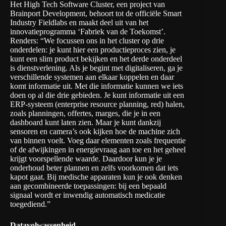
Het High Tech Software Cluster, een project van
Brainport Development
, behoort tot de officiële
Smart
Industry Fieldlabs
en maakt deel uit van het
innovatieprogramma ‘Fabriek van de Toekomst’.
Renders: “We focussen ons in het cluster op drie
onderdelen: je kunt hier een productieproces zien, je
kunt een slim product bekijken en het derde onderdeel
is dienstverlening. Als je begint met digitaliseren, ga je
verschillende systemen aan elkaar koppelen en daar
komt informatie uit. Met die informatie kunnen we iets
doen op al die drie gebieden. Je kunt informatie uit een
ERP-systeem (
enterprise resource planning
, red) halen,
zoals planningen, offertes, marges, die je in een
dashboard kunt laten zien. Maar je kunt dankzij
sensoren en camera’s ook kijken hoe de machine zich
van binnen voelt. Voeg daar elementen zoals frequentie
of de afwijkingen in energievraag aan toe en het geheel
krijgt voorspellende waarde. Daardoor kun je je
onderhoud beter plannen en zelfs voorkomen dat iets
kapot gaat. Bij medische apparaten kun je ook denken
aan gecombineerde toepassingen: bij een bepaald
signaal wordt er inwendig automatisch medicatie
toegediend.”
Datavolwassenheid