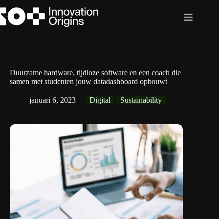
Ga
naar
de
inhoud
Duurzame hardware, tijdloze software en een coach die
samen met studenten jouw datadashboard opbouwt
januari 6, 2023
Digital
Sustainability