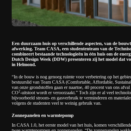
Een duurzaam huis op verschillende aspecten, van de bouwte
afwerking. Team CASA, een studententeam van de
Technisc
combineert bestaande technologieën in één huis om de energie
Dutch Design Week (DDW)
presenteren zij het model dat 
in Helmond.
“In de bouw is nog genoeg ruimte voor verbetering op het gebied
bestuurslid van Team CASA (Comfortable, Affordable, Sustainabl
van onze grondstoffen gaan er naartoe, 40 procent van ons afva
2
CO
-uitstoot wordt er veroorzaakt.” Toch zijn er al veel techn
bijvoorbeeld stroom- en gasverbruik te verminderen en materiale
volgens de studenten veel te weinig gebruik van.
Zonnepanelen en warmtepomp
In CASA 1.0, het eerste model van het huis, komen verschillen
twee warmtepompen en zonnepanelen. “De zonnepanelen wekken in