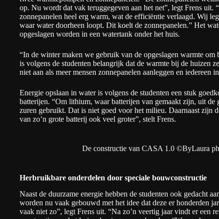
op. Nu wordt dat vak teruggegeven aan het net”, legt Frens uit. 
zonnepanelen heel erg warm, wat de efficiëntie verlaagd. Wij l
waar water doorheen loopt. Dit koelt de zonnepanelen.” Het wa
opgeslagen worden in een watertank onder het huis.
“In de winter maken we gebruik van de opgeslagen warmte om b
is volgens de studenten belangrijk dat de warmte bij de huizen z
niet aan als meer mensen zonnepanelen aanleggen en iedereen in 
Energie opslaan in water is volgens de studenten een stuk goedk
batterijen. “Om lithium, waar batterijen van gemaakt zijn, uit de
zuren gebruikt. Dat is niet goed voor het milieu. Daarnaast zijn
van zo’n grote batterij ook veel groter”, stelt Frens.
De constructie van CASA 1.0 ©ByLaura ph
Herbruikbare onderdelen door speciale bouwconstructie
Naast de duurzame energie hebben de studenten ook gedacht aan
worden nu vaak gebouwd met het idee dat deze er honderden jare
vaak niet zo”, legt Frens uit. “Na zo’n veertig jaar vindt er een r