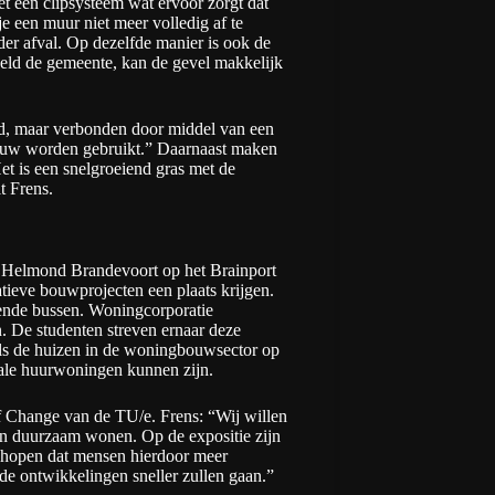
 een clipsysteem wat ervoor zorgt dat
e een muur niet meer volledig af te
er afval. Op dezelfde manier is ook de
eeld de gemeente, kan de gevel makkelijk
d, maar verbonden door middel van een
euw worden gebruikt.” Daarnaast maken
t is een snelgroeiend gras met de
t Frens.
in Helmond Brandevoort op het
Brainport
tieve bouwprojecten een plaats krijgen.
dende bussen. Woningcorporatie
 De studenten streven ernaar deze
ls de huizen in de woningbouwsector op
iale huurwoningen kunnen zijn.
f Change van de TU/e
. Frens: “Wij willen
van duurzaam wonen. Op de expositie zijn
 hopen dat mensen hierdoor meer
e ontwikkelingen sneller zullen gaan.”