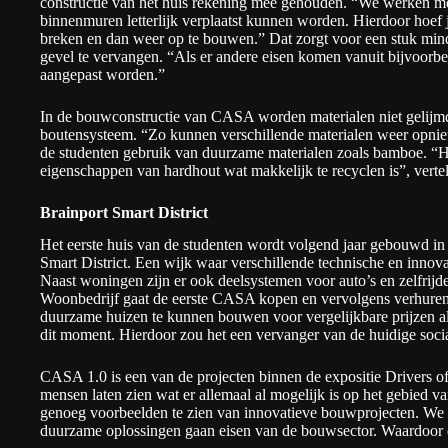
constructie van het huis rekening mee gehouden. “We werken met
binnenmuren letterlijk verplaatst kunnen worden. Hierdoor hoef j
breken en dan weer op te bouwen.” Dat zorgt voor een stuk mind
gevel te vervangen. “Als er andere eisen komen vanuit bijvoorb
aangepast worden.”
In de bouwconstructie van CASA worden materialen niet gelijm
boutensysteem. “Zo kunnen verschillende materialen weer opni
de studenten gebruik van duurzame materialen zoals bamboe. “He
eigenschappen van hardhout wat makkelijk te recyclen is”, vertel
Brainport Smart District
Het eerste huis van de studenten wordt volgend jaar gebouwd 
Smart District
. Een wijk waar verschillende technische en innova
Naast woningen zijn er ook deelsystemen voor auto’s en zelfrij
Woonbedrijf gaat de eerste CASA kopen en vervolgens verhuren.
duurzame huizen te kunnen bouwen voor vergelijkbare prijzen a
dit moment. Hierdoor zou het een vervanger van de huidige soc
CASA 1.0 is een van de projecten binnen de expositie
Drivers o
mensen laten zien wat er allemaal al mogelijk is op het gebied 
genoeg voorbeelden te zien van innovatieve bouwprojecten. We
duurzame oplossingen gaan eisen van de bouwsector. Waardoor d