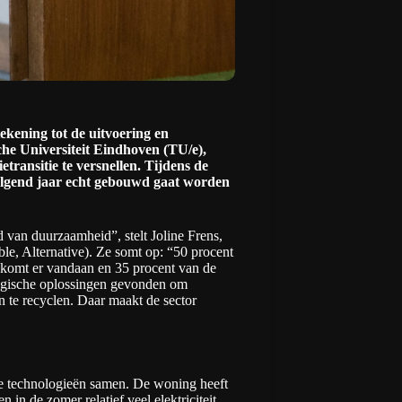
kening tot de uitvoering en
he Universiteit Eindhoven
(TU/e),
transitie te versnellen. Tijdens de
volgend jaar echt gebouwd gaat worden
 van duurzaamheid”, stelt Joline Frens,
e, Alternative). Ze somt op: “50 procent
l komt er vandaan en 35 procent van de
ologische oplossingen gevonden om
n te recyclen. Daar maakt de sector
de technologieën samen. De woning heeft
 de zomer relatief veel elektriciteit