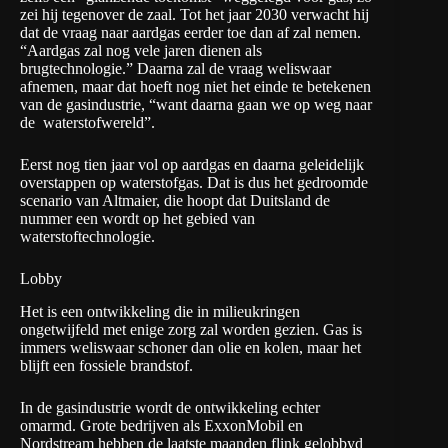
zei hij tegenover de zaal. Tot het jaar 2030 verwacht hij
dat de vraag naar aardgas eerder toe dan af zal nemen.
“Aardgas zal nog vele jaren dienen als
brugtechnologie.” Daarna zal de vraag weliswaar
afnemen, maar dat hoeft nog niet het einde te betekenen
van de gasindustrie, “want daarna gaan we op weg naar
de waterstofwereld”.
Eerst nog tien jaar vol op aardgas en daarna geleidelijk
overstappen op waterstofgas. Dat is dus het gedroomde
scenario van Altmaier, die hoopt dat Duitsland de
nummer een wordt op het gebied van
waterstoftechnologie.
Lobby
Het is een ontwikkeling die in milieukringen
ongetwijfeld met enige zorg zal worden gezien. Gas is
immers weliswaar schoner dan olie en kolen, maar het
blijft een fossiele brandstof.
In de gasindustrie wordt de ontwikkeling echter
omarmd. Grote bedrijven als ExxonMobil en
Nordstream hebben de laatste maanden flink gelobbyd