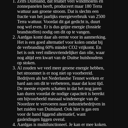
Zelfs Duitsland, dat relatief veel windmolens en
zonnepanelen heeft, produceert maar 180 Terra
wattuur aan groene stroom. Dat is slechts een
fractie van het jaarlijks energieverbruik van 2500
Terra wattuur. Voordat dit gat gedicht is, duurt
nog wel even. Er is dus grijze energie (fossiele
brandstoffen) nodig om dit op te vangen.
Aardgas komt daar als eerste voor in aanmerking.
Het is een goed alternatief voor kolen omdat bij
de verbranding 60% minder CO2 vrijkomt. En
het is ook veel milieuvriendelijker dan olie, waar
nog altijd een kwart van de Duitse huishoudens
op stoken.
Al zouden we veel meer groene energie hebben,
het stroomnet is er nog niet op voorbereid.
Bedrijven als het Nederlandse Tennet werken er
hard aan om dit te verbeteren, maar dat kost tijd.
De meeste experts schatten in dat het nog jaren
kan duren voordat de nodige capaciteit is bereikt
om bijvoorbeeld massaal windenergie van de
Noordzee te vervoeren naar industriebedrijven in
het zuiden van Duitsland. Ook hier is gas een
voor de hand liggend alternatief, want
gasleidingen liggen overal.
Aardgas is multifunctioneel. Je kan er mee koken.