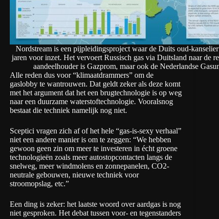
Nordstream is een pijpleidingsproject waar de Duits oud-kanselie
jaren voor inzet. Het vervoert Russisch gas via Duitsland naar de r
aandeelhouder is Gazprom, maar ook de Nederlandse Gasuni
Alle reden dus voor “klimaatdrammers” om de
gaslobby te wantrouwen. Dat geldt zeker als deze komt
met het argument dat het een brugtechnologie is op weg
naar een duurzame waterstoftechnologie. Vooralsnog
bestaat die techniek namelijk nog niet.
Sceptici vragen zich af of het hele “gas-is-sexy verhaal”
niet een andere manier is om te zeggen: “We hebben
gewoon geen zin om meer te investeren in écht groene
technologieën zoals meer autostopcontacten langs de
snelweg, meer windmolens en zonnepanelen, CO2-
neutrale gebouwen, nieuwe techniek voor
stroomopslag, etc.”
Een ding is zeker: het laatste woord over aardgas is nog
niet gesproken. Het debat tussen voor- en tegenstanders