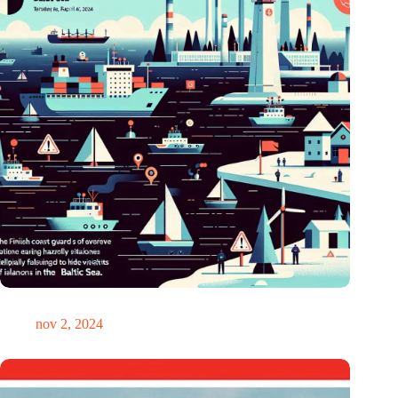
GPS-chaos in de Oostzee: Finse kustwacht slaat alarm
nov 2, 2024