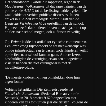
Het schoolhoofd, Gabriele Krappatsch, legde in de
Magdeburger Volksstimme
uit dat aanwijzingen van de
politie en de
ADAC
tot de beslissing hadden geleid. De
zaak leidde tot verhitte publieke discussies. In een
artikel in Die Zeit verdedigde Martin Kraft van de
Deutsche Verkehrswacht
de opstelling van de school.
Hij meent zelfs dat kinderen boven de acht jaar niet op
de fiets naar school mogen, ook al fietsen ze veilig.
Op
Twitter
leidde het artikel tot cynische commentaren.
Een lezer vroeg bijvoorbeeld of het niet wenselijk was
om de infrastructuur aan te passen zodat kinderen veilig
op de fiets naar school kunnen gaan. Andere lezers
beschuldigden de vereniging ervan een autogerichte
visie te hebben die niet verenigbaar is met de
mobiliteitsrevolutie.
‘De meeste kinderen krijgen ongelukken door hun
eigen fouten’
Volgens het artikel in Die Zeit registreerde het
Statistische Bundesamt
(Federaal Bureau voor de
Statistiek) in 2018 precies 9.629 ongevallen met
kinderen van zes tot vijftien jaar die fietsten. Volgens de