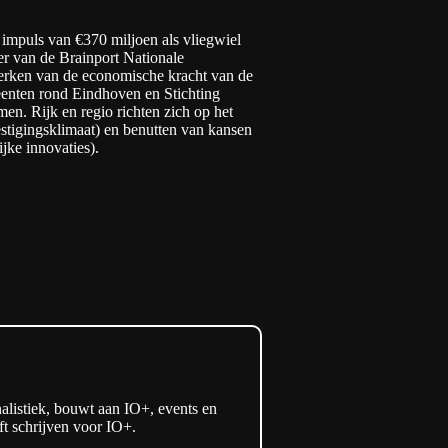
impuls van €370 miljoen als vliegwiel
er van de Brainport Nationale
terken van de economische kracht van de
enten rond Eindhoven en Stichting
men. Rijk en regio richten zich op het
estigingsklimaat) en benutten van kansen
jke innovaties).
listiek, bouwt aan IO+, events en
t schrijven voor IO+.