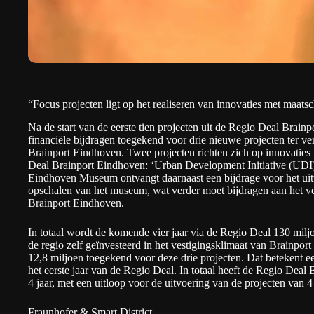
“Focus projecten ligt op het realiseren van innovaties met maats
Na de start van de eerste tien projecten uit de Regio Deal Brain
financiële bijdragen toegekend voor drie nieuwe projecten ter v
Brainport Eindhoven. Twee projecten richten zich op innovaties
Deal Brainport Eindhoven: ‘Urban Development Initiative (UDI)’
Eindhoven Museum ontvangt daarnaast een bijdrage voor het ui
opschalen van het museum, wat verder moet bijdragen aan het v
Brainport Eindhoven.
In totaal wordt de komende vier jaar via de Regio Deal 130 milj
de regio zelf geïnvesteerd in het vestigingsklimaat van Brainpor
12,8 miljoen toegekend voor deze drie projecten. Dat betekent ee
het eerste jaar van de Regio Deal. In totaal heeft de Regio Deal
4 jaar, met een uitloop voor de uitvoering van de projecten van 4 
Fraunhofer & Smart District