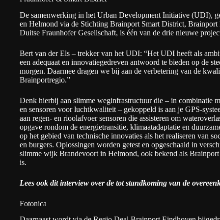
De samenwerking in het Urban Development Initiative (UDI), g
en Helmond via de Stichting Brainport Smart District, Brainpo
Duitse Fraunhofer Gesellschaft, is één van de drie nieuwe project
Bert van der Els – trekker van het UDI: “Het UDI heeft als ambi
een adequaat en innovatiegedreven antwoord te bieden op de ste
morgen. Daarmee dragen we bij aan de verbetering van de kwalit
Brainportregio.”
Denk hierbij aan slimme weginfrastructuur die – in combinatie m
en sensoren voor luchtkwaliteit – gekoppeld is aan je GPS-syste
aan regen- en rioolafvoer sensoren die assisteren om wateroverl
opgave rondom de energietransitie, klimaatadaptatie en duurzame 
op het gebied van technische innovaties als het realiseren van so
en burgers. Oplossingen worden getest en opgeschaald in verschi
slimme wijk Brandevoort in Helmond, ook bekend als Brainport 
is.
Lees ook dit interview over de tot standkoming van de overee
Fotonica
Daarnaast wordt via de Regio Deal Brainport Eindhoven bijgedra