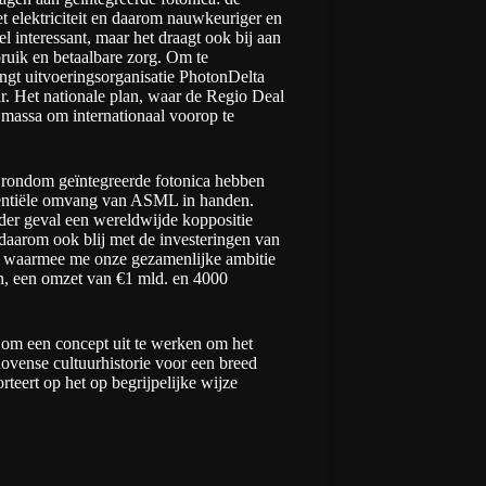
t elektriciteit en daarom nauwkeuriger en
el interessant, maar het draagt ook bij aan
ruik en betaalbare zorg. Om te
ngt uitvoeringsorganisatie PhotonDelta
ar. Het nationale plan, waar de Regio Deal
 massa om internationaal voorop te
 rondom geïntegreerde fotonica hebben
otentiële omvang van ASML in handen.
er geval een wereldwijde koppositie
daarom ook blij met de investeringen van
, waarmee me onze gezamenlijke ambitie
n, een omzet van €1 mld. en 4000
om een concept uit te werken om het
ovense cultuurhistorie voor een breed
eert op het op begrijpelijke wijze