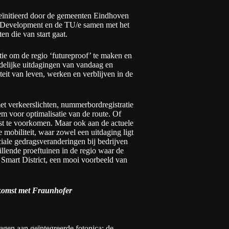
eïnitieerd door de gemeenten Eindhoven
rt Development en de TU/e samen met het
en die van start gaat.
tie om de regio ‘futureproof’ te maken en
delijke uitdagingen van vandaag en
eit van leven, werken en verblijven in de
et verkeerslichten, nummerbordregistratie
em voor optimalisatie van de route. Of
ast te voorkomen. Maar ook aan de actuele
mobiliteit, waar zowel een uitdaging ligt
ciale gedragsveranderingen bij bedrijven
llende proeftuinen in de regio waar de
Smart District, een mooi voorbeeld van
nkomst met Fraunhofer
gen aan geïntegreerde fotonica: de