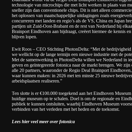
technologie van microchips die met licht werken in plaats van me
sneller zijn dan conventionele chips. Dit is niet alleen commercie
het oplossen van maatschappelijke uitdagingen zoals energieverb
concurreren met landen en regio’s als de VS, China en Japan bre
partijen uit Zuid-Oost-Brabant en de rest van Nederland bij elka
Brainport Eindhoven aan bijdraagt, creëert hiermee de kennis en
blijven lopen.
Ewit Roos – CEO Stichting PhotonDelta: “Met de bedrijvigheid
we wellicht op de lange termijn een nieuwe industrie met de p
Met de samenwerking in PhotonDelta willen we Nederland in ied
geven en geïntegreerde fotonica naar de markt brengen. We zijn 
alle 20 partners, waaronder de Regio Deal Brainport Eindhoven
waar kunnen maken: in 2026 met ten minste 25 nieuwe bedrijve
arbeidsplaatsen realiseren.”
Ten slotte is er €100.000 toegekend aan het Eindhoven Museum 
huidige museum op te schalen. Doel is om de regionale en Eindh
publiek te kunnen ontsluiten, waarbij Eindhoven Museum voorsort
verbinden van het verleden met het heden en de toekomst.
Lees hier veel meer over fotonica