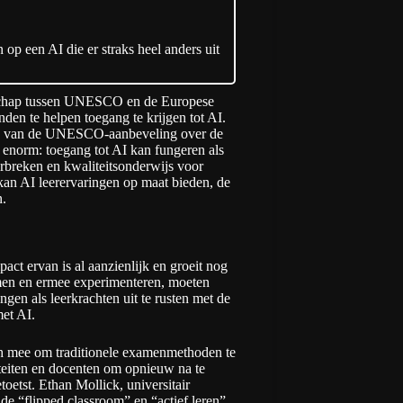
op een AI die er straks heel anders uit
erschap tussen UNESCO en de Europese
en te helpen toegang te krijgen tot AI.
ie van de UNESCO-aanbeveling over de
n enorm: toegang tot AI kan fungeren als
orbreken en kwaliteitsonderwijs voor
an AI leerervaringen op maat bieden, de
n.
act ervan is al aanzienlijk en groeit nog
men en ermee experimenteren, moeten
gen als leerkrachten uit te rusten met de
et AI.
ch mee om traditionele examenmethoden te
teiten en docenten om opnieuw na te
toetst.
Ethan Mollick
, universitair
e “flipped classroom” en “actief leren”