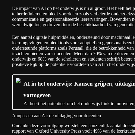
De impact van AI op het onderwijs is nu al groot. Het heeft het p
te herdefiniëren en biedt voordelen zoals verbeterde onderzoekss
communicatie en gepersonaliseerde leerervaringen. Bovendien ne
wereldwijd toe, gedreven door de beschikbaarheid van generatie
Een aantal digitale hulpmiddelen, ondersteund door machinaal ler
leeromgevingen en biedt tools voor adaptief en gepersonaliseerd 
ondersteunde platforms zoals
Perusall
, die de betrokkenheid van
inzichten bieden voor docenten. Meer dan 70% van de docenten is
onderwijs en 68% van de scholieren en studenten schrijft betere c
positieve kijk op de potentiële voordelen van AI in het onderwijs
AI in het onderwijs: Kansen grijpen, uitdag
vormgeven
AI heeft het potentieel om het onderwijs flink te innoveren
Aanpassen aan AI: de uitdaging voor docenten
Ondanks deze vooruitgang worstelt een aanzienlijk aantal docen
rapport van Oxford University Press voelt 49% van de leerkracht