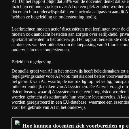
AI. Uit het rapport blijkt dat 88% van de docenten denkt dat ze e
inzichten en onderzoeken over AI op één plek zouden worden ve
docenten hun onderwijspraktijk en curricula aanpassen aan dit A
hebben ze begeleiding en ondersteuning nodig.
Leerkrachten moeten actief discussiëren met leerlingen over de d
moeten ook aandacht besteden aan zorgen over eerlijkheid, priva
spiekinstrumenten in het onderwijs. Het rapport benadrukte oo
aanbieders van leermiddelen om de toepassing van AI-tools door 
onderwijsfocus te ondersteunen.
Beleid en regelgeving
De snelle groei van AI in het onderwijs heeft beleidsmakers tot a
regelgevingskader voor AI voor, met als doel betere voorwaarde
het gebruik van AI, waarbij de nadruk ligt op het veilig, transpar
milieuvriendelijk maken van AI-systemen. De AI-wet vraagt om v
risiconiveaus, waarbij AI-systemen met een hoog risico worden 
worden gebracht als gedurende hun verdere levenscyclus. AI-sys
worden geregistreerd in een EU-database, waarmee een essentie
voor het gebruik van AI in het onderwijs.
Hoe kunnen docenten zich voorbereiden op e