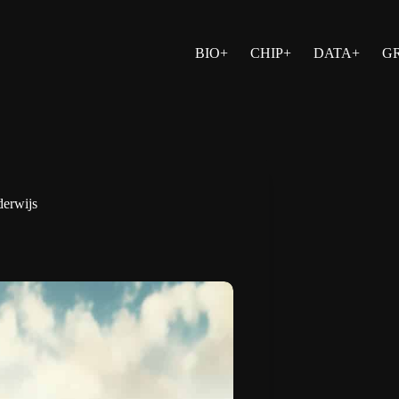
BIO+
CHIP+
DATA+
G
derwijs