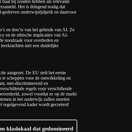
r baat bij zouden hebben als relevante
rzameld. Het is dringend nodig dat
I-gedreven onderwijstijdperk en daarvoor
o’s en don’ts van het gebruik van AI. Ze
cy en de ethische implicaties van AI-
k de noodzaak voor overheden en
leerkrachten met een duidelijke
ctie aangezet. De EU stelt het eerste
n te scheppen voor de ontwikkeling en
ant, niet-discriminerend en
erschillende regels voor verschillende
beoordeeld, zowel voordat ze op de markt
temen in het onderwijs zullen moeten
el regelgevend kader wordt gecreëerd
en klaslokaal dat gedomineerd