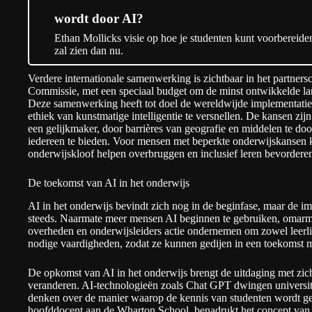
wordt door AI?
Ethan Mollicks visie op hoe je studenten kunt voorbereiden 
zal zien dan nu.
Verdere internationale samenwerking is zichtbaar in het partn
Commissie, met een speciaal budget om de minst ontwikkelde land
Deze samenwerking heeft tot doel de wereldwijde implementat
ethiek van kunstmatige intelligentie te versnellen. De kansen zij
een gelijkmaker, door barrières van geografie en middelen te do
iedereen te bieden. Voor mensen met beperkte onderwijskansen k
onderwijskloof helpen overbruggen en inclusief leren bevordere
De toekomst van AI in het onderwijs
AI in het onderwijs bevindt zich nog in de beginfase, maar de imp
steeds. Naarmate meer mensen AI beginnen te gebruiken, omar
overheden en onderwijsleiders actie ondernemen om zowel leerlin
nodige vaardigheden, zodat ze kunnen gedijen in een toekomst m
De opkomst van AI in het onderwijs brengt de uitdaging met zi
veranderen. AI-technologieën zoals Chat GPT dwingen universi
denken over de manier waarop de kennis van studenten wordt ge
hoofddocent aan de Wharton School, benadrukt het concept van d