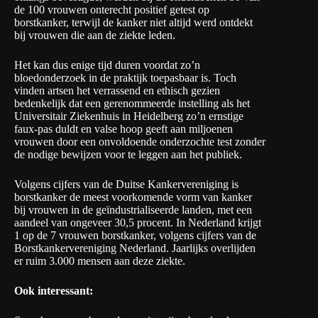
de 100 vrouwen onterecht positief getest op
borstkanker, terwijl de kanker niet altijd werd ontdekt
bij vrouwen die aan de ziekte leden.
Het kan dus enige tijd duren voordat zo’n
bloedonderzoek in de praktijk toepasbaar is. Toch
vinden artsen het verrassend en ethisch gezien
bedenkelijk dat een gerenommeerde instelling als het
Universitair Ziekenhuis in Heidelberg zo’n ernstige
faux-pas duldt en valse hoop geeft aan miljoenen
vrouwen door een onvoldoende onderzochte test zonder
de nodige bewijzen voor te leggen aan het publiek.
Volgens cijfers van de Duitse Kankervereniging is
borstkanker de meest voorkomende vorm van kanker
bij vrouwen in de geïndustrialiseerde landen, met een
aandeel van ongeveer 30,5 procent. In Nederland krijgt
1 op de 7 vrouwen borstkanker, volgens cijfers van de
Borstkankervereniging Nederland
. Jaarlijks overlijden
er ruim 3.000 mensen aan deze ziekte.
Ook interessant: