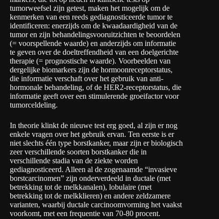
tumorweefsel zijn getest, maken het mogelijk om de
kenmerken van een reeds gediagnosticeerde tumor te
identificeren: enerzijds om de kwaadaardigheid van de
tumor en zijn behandelingsvooruitzichten te beoordelen
(= voorspellende waarde) en anderzijds om informatie
te geven over de doeltreffendheid van een doelgerichte
therapie (= prognostische waarde). Voorbeelden van
dergelijke biomarkers zijn de hormoonreceptorstatus,
die informatie verschaft over het gebruik van anti-
hormonale behandeling, of de HER2-receptorstatus, die
informatie geeft over een stimulerende groeifactor voor
tumorceldeling.
In theorie klinkt de nieuwe test erg goed, al zijn er nog
enkele vragen over het gebruik ervan. Ten eerste is er
niet slechts één type borstkanker, maar zijn er biologisch
zeer verschillende soorten borstkanker die in
verschillende stadia van de ziekte worden
gediagnosticeerd. Alleen al de zogenaamde “invasieve
borstcarcinomen” zijn onderverdeeld in ductale (met
betrekking tot de melkkanalen), lobulaire (met
betrekking tot de melkklieren) en andere zeldzamere
varianten, waarbij ductale carcinoomvorming het vaakst
voorkomt, met een frequentie van 70-80 procent.