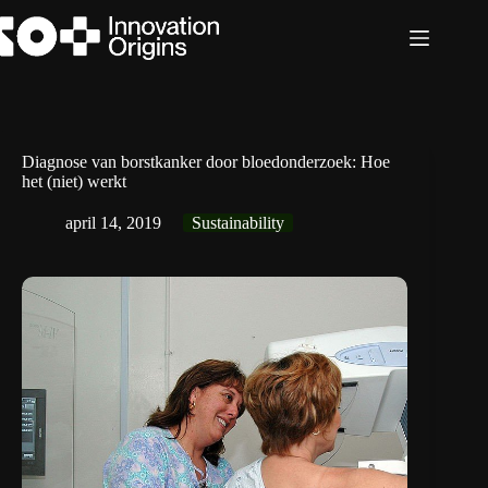
Ga
naar
de
inhoud
Diagnose van borstkanker door bloedonderzoek: Hoe
het (niet) werkt
april 14, 2019
Sustainability