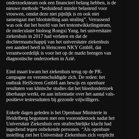
onderzoeksteam ook een financieel belang hebben, is de
nieuwe methode “beduidend minder belastend voor
vrouwen, omdat deze niet pijnlijk is en ook niet
samengaat met blootstelling aan straling”. Verrassend
was ook dat het hoofd van het testontwikkelingsteam,
de moleculaire bioloog Rongxi Yang, het universitaire
ziekenhuis in 2017 had verlaten en dat de
dochtermaatschappij van het universitaire ziekenhuis
een aandeel heeft in Heiscreen NKY GmbH, dat
verantwoordelijk is voor het op de markt brengen van
diagnostische onderzoeken in Azië.
Eind maart kwam het ziekenhuis terug op de PR-
campagne en verontschuldigde zich. De reden: het
ontbrak HeiScreen GmbH aan bewijs en openbare
resultaten van klinische studies dat het bloedonderzoek
überhaupt werkt, en aan informatie over het aantal vals-
positieve testresultaten bij gezonde vrijwilligers.
Enkele dagen geleden is het Openbaar Ministerie in
Heidelberg begonnen met een vooronderzoek nadat het
Universitair Ziekenhuis een strafrechtelijke klacht had
ingediend tegen onbekende personen. “Als openbare
instelling ziet het Universitair Ziekenhuis zich verplicht