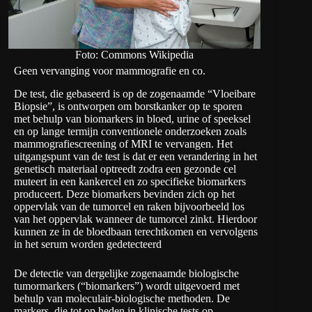
Foto: Commons Wikipedia
Geen vervanging voor mammografie en co.
De test, die gebaseerd is op de zogenaamde “Vloeibare
Biopsie”, is ontworpen om borstkanker op te sporen
met behulp van biomarkers in bloed, urine of speeksel
en op lange termijn conventionele onderzoeken zoals
mammografiescreening of MRI te vervangen. Het
uitgangspunt van de test is dat er een verandering in het
genetisch materiaal optreedt zodra een gezonde cel
muteert in een kankercel en zo specifieke biomarkers
produceert. Deze biomarkers bevinden zich op het
oppervlak van de tumorcel en raken bijvoorbeeld los
van het oppervlak wanneer de tumorcel zinkt. Hierdoor
kunnen ze in de bloedbaan terechtkomen en vervolgens
in het serum worden gedetecteerd
De detectie van dergelijke zogenaamde biologische
tumormarkers (“biomarkers”) wordt uitgevoerd met
behulp van moleculair-biologische methoden. De
markers, die tot op heden in klinische tests op