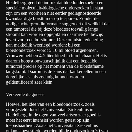
Heidelberg geeft de indruk dat bloedonderzoeken en
speciale moleculair-biologische onderzoeken in staat
zijn om een voorheen niet eerder gediagnosticeerde
kwaadaardige borsttumor op te sporen. Zonder de
nodige achtergrondinformatie suggereert dit wellicht dat
een tumorcel die bij deze bloedtest toevallig langs
stroomt kan worden opgepikt en daarmee het bewijs
levert voor een borsttumor. Deze onjuiste redenering
kan makkelijk weerlegd worden: bij een
bloedonderzoek wordt 5-10 ml bloed afgenomen.
Vrouwen hebben 4-5 liter bloed in hun lichaam. Het is
daarom hoogst onwaarschijnlijk dat een bepaalde
tumorcel precies op het moment van de bloedafname
langskomt. Daarom is de kans dat kankercellen in een
dergelijke test als zodanig kunnen worden
geïdentificeerd zeer klein.
Verkeerde diagnoses
Hoewel het idee van een bloedonderzoek, zoals
voorgesteld door het Universitair Ziekenhuis in
Heidelberg, in de ogen van veel artsen zeer goed is,
moet het eerst intensief worden getest op zijn
toepasbaarheid. Zoals het Universitair Ziekenhuis
onlangs bevestigde, werden bij de onderzoeken 30 van