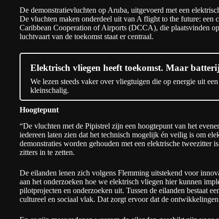
De demonstratievluchten op Aruba, uitgevoerd met een elektrische
De vluchten maken onderdeel uit van
A flight to the future
: een 
Caribbean Cooperation of Airports (DCCA), die plaatsvinden o
luchtvaart van de toekomst staat er centraal.
Elektrisch vliegen heeft toekomst. Maar batteri
We lezen steeds vaker over vliegtuigen die op energie uit een
kleinschalig.
Hoogtepunt
“De vluchten met de Pipistrel zijn een hoogtepunt van het even
iedereen laten zien dat het technisch mogelijk én veilig is om el
demonstraties worden gehouden met een elektrische tweezitter is 
zitters in te zetten.
De eilanden lenen zich volgens Flemming uitstekend voor innovati
aan het onderzoeken hoe we elektrisch vliegen hier kunnen impl
pilotprojecten en onderzoeken uit. Tussen de eilanden bestaat e
cultureel en sociaal vlak. Dat zorgt ervoor dat de ontwikkelinge