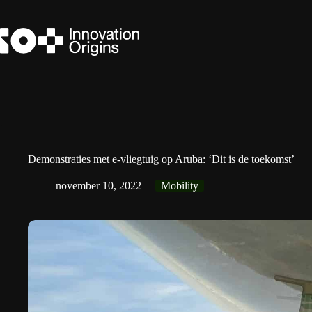
Ga
naar
de
inhoud
Demonstraties met e-vliegtuig op Aruba: ‘Dit is de toekomst’
november 10, 2022
Mobility