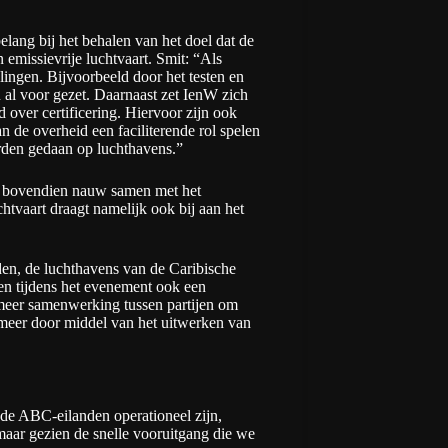
lang bij het behalen van het doel dat de
 emissievrije luchtvaart. Smit: “Als
ingen. Bijvoorbeeld door het testen en
 al voor gezet. Daarnaast zet IenW zich
 over certificering. Hiervoor zijn ook
n de overheid een faciliterende rol spelen
orden gedaan op luchthavens.”
ie bovendien nauw samen met het
tvaart draagt namelijk ook bij aan het
en, de luchthavens van de Caribische
n tijdens het evenement ook een
eer samenwerking tussen partijen om
r meer door middel van het uitwerken van
 de ABC-eilanden operationeel zijn,
maar gezien de snelle vooruitgang die we