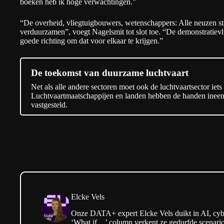
boeken heb ik hoge verwachtingen.”
“De overheid, vliegtuigbouwers, wetenschappers: Alle neuzen st
verduurzamen”, voegt Nagelsmit tot slot toe. “De demonstratievlu
goede richting om dat voor elkaar te krijgen.”
De toekomst van duurzame luchtvaart
Net als alle andere sectoren moet ook de luchtvaartsector iets 
Luchtvaartmaatschappijen en landen hebben de handen ineeng
vastgesteld.
Elcke Vels
Onze DATA+ expert Elcke Vels duikt in AI, cyber
‘What if…’ column verkent ze gedurfde scenario’