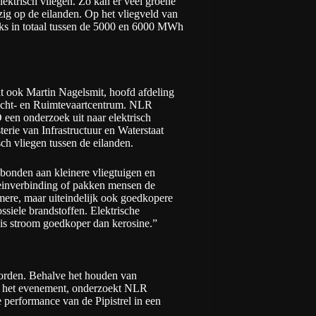
lektrisch vliegen. Zo kan er veel groene
ig op de eilanden. Op het vliegveld van
ijks in totaal tussen de 5000 en 6000 MWh
t ook Martin Nagelsmit, hoofd afdeling
Lucht- en Ruimtevaartcentrum. NLR
een onderzoek uit naar elektrisch
terie van Infrastructuur en Waterstaat
ch vliegen tussen de eilanden.
ebonden aan kleinere vliegtuigen en
treinverbinding of pakken mensen de
amere, maar uiteindelijk ook goedkopere
ossiele brandstoffen. Elektrische
is stroom goedkoper dan kerosine.”
worden. Behalve het houden van
ens het evenement, onderzoekt NLR
 performance van de Pipistrel in een