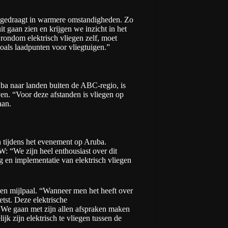
h gedraagt in warmere omstandigheden. Zo
t gaan zien en krijgen we inzicht in het
 rondom elektrisch vliegen zelf, moet
oals laadpunten voor vliegtuigen.”
uba naar landen buiten de ABC-regio, is
ven. “Voor deze afstanden is vliegen op
aan.
n tijdens het evenement op Aruba.
 “We zijn heel enthousiast over dit
g en implementatie van elektrisch vliegen
een mijlpaal. “Wanneer men het heeft over
tst. Deze elektrische
s. We gaan met zijn allen afspraken maken
jk zijn elektrisch te vliegen tussen de