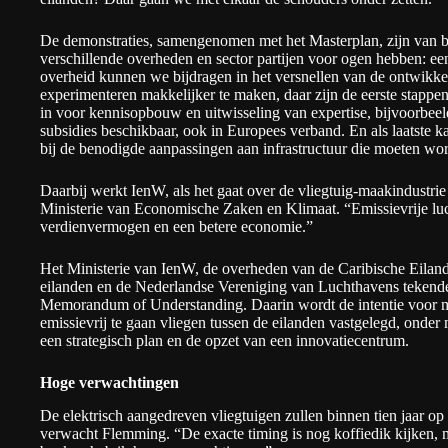
De demonstraties, samengenomen met het Masterplan, zijn van be
verschillende overheden en sector partijen voor ogen hebben: een
overheid kunnen we bijdragen in het versnellen van de ontwikkel
experimenteren makkelijker te maken, daar zijn de eerste stappen
in voor kennisopbouw en uitwisseling van expertise, bijvoorbeeld
subsidies beschikbaar, ook in Europees verband. En als laatste ka
bij de benodigde aanpassingen aan infrastructuur die moeten w
Daarbij werkt IenW, als het gaat over de vliegtuig-maakindustr
Ministerie van Economische Zaken en Klimaat. “Emissievrije luch
verdienvermogen en een betere economie.”
Het Ministerie van IenW, de overheden van de Caribische Eiland
eilanden en de Nederlandse Vereniging van Luchthavens tekende
Memorandum of Understanding. Daarin wordt de intentie voor m
emissievrij te gaan vliegen tussen de eilanden vastgelegd, onde
een strategisch plan en de opzet van een innovatiecentrum.
Hoge verwachtingen
De elektrisch aangedreven vliegtuigen zullen binnen tien jaar op
verwacht Flemming. “De exacte timing is nog koffiedik kijken, 