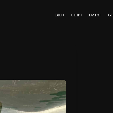
BIO+
CHIP+
DATA+
G