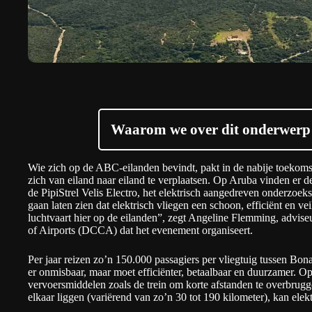
Waarom we over dit onderwerp 
Wie zich op de ABC-eilanden bevindt, pakt in de nabije toekomst
zich van eiland naar eiland te verplaatsen. Op Aruba vinden er
de PipiStrel Velis Electro, het elektrisch aangedreven onderzo
gaan laten zien dat elektrisch vliegen een schoon, efficiënt en veil
luchtvaart hier op de eilanden”, zegt Angeline Flemming, advis
of Airports (DCCA) dat het evenement organiseert.
Per jaar reizen zo’n
150.000
passagiers per vliegtuig tussen Bon
er onmisbaar, maar moet efficiënter, betaalbaar en duurzamer. Op 
vervoersmiddelen zoals de trein om korte afstanden te overbruggen
elkaar liggen (variërend van zo’n 30 tot 190 kilometer), kan elek