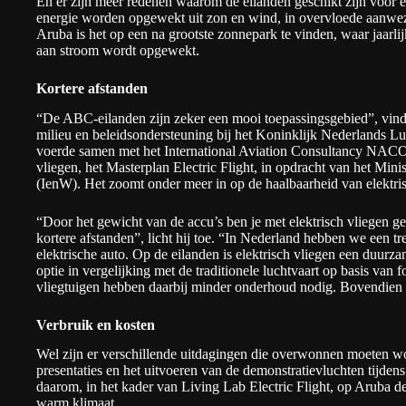
En er zijn meer redenen waarom de eilanden geschikt zijn voor e
energie worden opgewekt uit zon en wind, in overvloede aanwez
Aruba is het op een na grootste zonnepark te vinden, waar jaarl
aan stroom wordt opgewekt.
Kortere afstanden
“De ABC-eilanden zijn zeker een mooi toepassingsgebied”, vind
milieu en beleidsondersteuning bij het Koninklijk Nederlands 
voerde samen met het International Aviation Consultancy NACO 
vliegen, het
Masterplan Electric Flight
, in opdracht van het Minis
(IenW). Het zoomt onder meer in op de haalbaarheid van elektris
“Door het gewicht van de accu’s ben je met elektrisch vliegen g
kortere afstanden”, licht hij toe. “In Nederland hebben we een 
elektrische auto. Op de eilanden is elektrisch vliegen een duurz
optie in vergelijking met de traditionele luchtvaart op basis van f
vliegtuigen hebben daarbij minder onderhoud nodig. Bovendien 
Verbruik en kosten
Wel zijn er verschillende uitdagingen die overwonnen moeten 
presentaties en het uitvoeren van de demonstratievluchten tijd
daarom, in het kader van Living Lab Electric Flight, op Aruba de
warm klimaat.