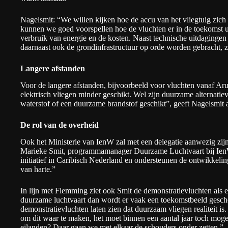
Nagelsmit: “We willen kijken hoe de accu van het vliegtuig zic
kunnen we goed voorspellen hoe de vluchten er in de toekomst ui
verbruik van energie en de kosten. Naast technische uitdagingen
daarnaast ook de grondinfrastructuur op orde worden gebracht, z
Langere afstanden
Voor de langere afstanden, bijvoorbeeld voor vluchten vanaf Ar
elektrisch vliegen minder geschikt. Wel zijn duurzame alternatie
waterstof of een duurzame brandstof geschikt”, geeft Nagelsmit 
De rol van de overheid
Ook het Ministerie van IenW zal met een delegatie aanwezig zij
Marieke Smit, programmamanager Duurzame Luchtvaart bij IenW:
initiatief in Caribisch Nederland en ondersteunen de ontwikkelin
van harte.”
In lijn met Flemming ziet ook Smit de demonstratievluchten als 
duurzame luchtvaart dan wordt er vaak een toekomstbeeld gesche
demonstratievluchten laten zien dat duurzaam vliegen realiteit i
om dit waar te maken, het moet binnen een aantal jaar toch mogeli
eilanden? Daar gaan we met elkaar de schouders onder zetten.”