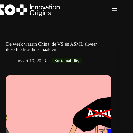
Ga
naar
de
inhoud
De week waarin China, de VS én ASML alweer
dezelfde headlines haalden
maart 19, 2023
Sustainability