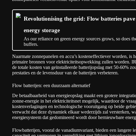
Revolutionising the grid: Flow batteries pave
energy storage
As our reliance on green energy sources grows, so does the
buffers.
Naarmate zonnepanelen en accu’s kosteneffectiever worden, is het
primaire bronnen voor elektriciteitsopwekking zullen worden. I
de totale kosten van geïnstalleerde batterijopslag met 50-60% z
prestaties en de levensduur van de batterijen verbeteren.
Flow batterijen: een duurzaam alternatief
De betaalbaarheid van energieopslag maakt een grotere integrat
zonne-energie in het elektriciteitsnet mogelijk, waardoor de vr
kostenverlagingen en technologische vooruitgang op beide gebi
verwacht dat deze dynamiek elkaar wederzijds zal versterken, 
energiesysteem dat gedomineerd wordt door hernieuwbare energ
Flowbatterijen, vooral de vanadiumvariant, bieden een langere le
capaciteit en vermogen in vergelijking met lithium-ionoplossing