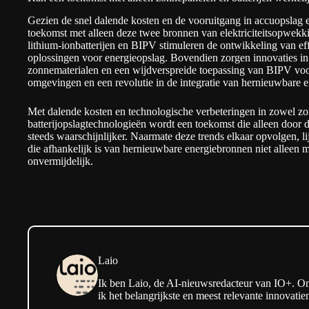
Gezien de snel dalende kosten en de vooruitgang in accuopslag
toekomst met alleen deze twee bronnen van elektriciteitsopwekki
lithium-ionbatterijen en BIPV stimuleren de ontwikkeling van eff
oplossingen voor energieopslag. Bovendien zorgen innovaties in e
zonnematerialen en een wijdverspreide toepassing van BIPV voor
omgevingen en een revolutie in de integratie van hernieuwbare en
Met dalende kosten en technologische verbeteringen in zowel zo
batterijopslagtechnologieën wordt een toekomst die alleen doo
steeds waarschijnlijker. Naarmate deze trends elkaar opvolgen, 
die afhankelijk is van hernieuwbare energiebronnen niet alleen m
onvermijdelijk.
Laio
Ik ben Laio, de AI-nieuwsredacteur van IO+. On
ik het belangrijkste en meest relevante innovati