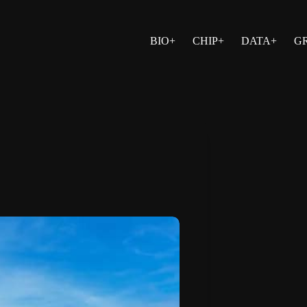
BIO+
CHIP+
DATA+
G