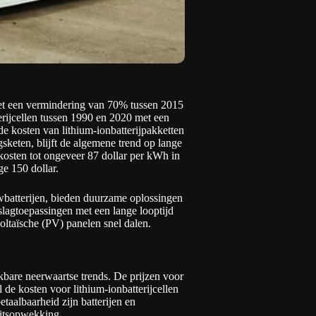
 met een vermindering van 70% tussen 2015
terijcellen tussen 1990 en 2020 met een
 kosten van lithium-ionbatterijpakketten
sketen, blijft de algemene trend op lange
jkosten tot ongeveer 87 dollar per kWh in
ge 150 dollar.
wbatterijen, bieden duurzame oplossingen
slagtoepassingen met een lange looptijd
oltaïsche (PV) panelen snel dalen.
kbare neerwaartse trends. De prijzen voor
de kosten voor lithium-ionbatterijcellen
taalbaarheid zijn batterijen en
eitsopwekking.