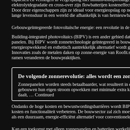
elektrolytdegradatie en cross-over zijn flowbatterijen kosteneff
Door deze eigenschappen zijn ze ideaal voor energieopslag op n
lange levensduur in een wereld die afhankelijk is van hernieuwba
Gebouwgeïntegreerde fotovoltaïsche energie: een revolutie in d
Building-integrated photovoltaics (BIPV) is een ander gebied da
panelen. Bij BIPV wordt zonnetechnologie geïntegreerd in bou
energieopwekkend en esthetisch aantrekkelijk alternatief wordt 
Innovaties zoals de metalen daken op zonne-energie van Roofit.
ramen veranderen de bouwpraktijken.
De volgende zonnerevolutie: alles wordt een z
Zonnepanelen worden steeds betaalbaarder, wat resulteert in
gebouwen hun eigen stroom opwekken met minimale extra ko
daalt, …
Continued
Ondanks de hoge kosten en bewustwordingsbarrières wordt BIPV
kosten en functionaliteit verbeteren. De bouwsector zal zich 
als een duurzaam, energie-efficiënt alternatief voor conventionel
Kan een toekomst met alleen zonnepanelen en batterijen werkel