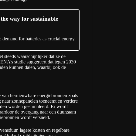
 the way for sustainable
 demand for batteries as crucial energy
 steeds waarschijnlijker dat ze de
RENA’s studie suggereert dat tegen 2030
ouden kunnen dalen, waarbij ook de
ie van hernieuwbare energiebronnen zoals
aag naar zonnepanelen toeneemt en verdere
eden worden gestimuleerd. Er wordt
waardoor de overgang naar een duurzaam
iebronnen wordt versneld.
vensduur, lagere kosten en regelbare
en. Ondanks uitdagingen zoals