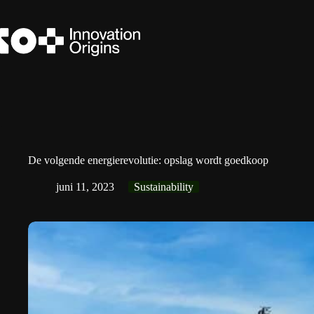
Ga
naar
de
inhoud
De volgende energierevolutie: opslag wordt goedkoop
juni 11, 2023
Sustainability