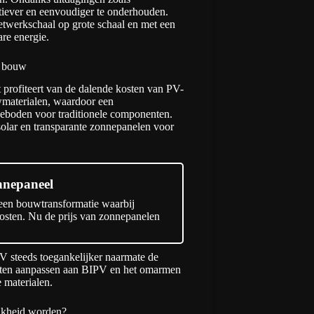
ectiever en eenvoudiger te onderhouden.
etwerkschaal op grote schaal en met een
re energie.
e bouw
t profiteert van de dalende kosten van PV-
wmaterialen, waardoor een
geboden voor traditionele componenten.
solar en transparante zonnepanelen voor
onnepaneel
 een bouwtransformatie waarbij
sten. Nu de prijs van zonnepanelen
 steeds toegankelijker naarmate de
moeten aanpassen aan BIPV en het omarmen
e materialen.
ijkheid worden?