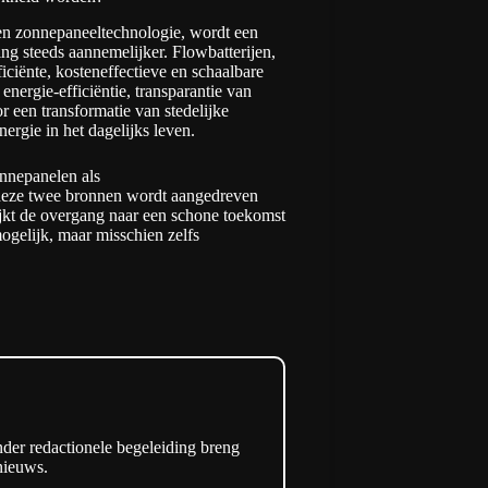
 en zonnepaneeltechnologie, wordt een
ng steeds aannemelijker. Flowbatterijen,
iciënte, kosteneffectieve en schaalbare
nergie-efficiëntie, transparantie van
 een transformatie van stedelijke
ergie in het dagelijks leven.
nnepanelen als
r deze twee bronnen wordt aangedreven
lijkt de overgang naar een schone toekomst
ogelijk, maar misschien zelfs
der redactionele begeleiding breng
enieuws.