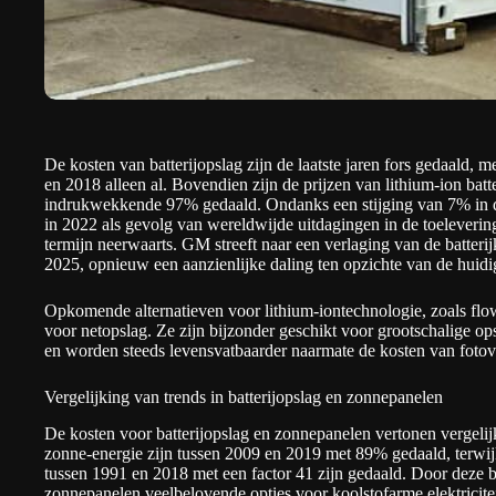
De kosten van batterijopslag zijn de laatste jaren fors gedaald,
en 2018 alleen al. Bovendien zijn de prijzen van lithium-ion bat
indrukwekkende 97% gedaald. Ondanks een stijging van 7% in de
in 2022 als gevolg van wereldwijde uitdagingen in de toelevering
termijn neerwaarts. GM streeft naar een verlaging van de batteri
2025, opnieuw een aanzienlijke daling ten opzichte van de huidi
Opkomende alternatieven voor lithium-iontechnologie, zoals flo
voor netopslag. Ze zijn bijzonder geschikt voor grootschalige op
en worden steeds levensvatbaarder naarmate de kosten van fotov
Vergelijking van trends in batterijopslag en zonnepanelen
De kosten voor batterijopslag en zonnepanelen vertonen vergelij
zonne-energie zijn tussen 2009 en 2019 met 89% gedaald, terwijl 
tussen 1991 en 2018 met een factor 41 zijn gedaald. Door deze be
zonnepanelen veelbelovende opties voor koolstofarme elektricit