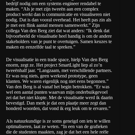
bedrijf nodig om een systems engineer rendabel te
maken. “Als je met zijn tweeën aan een complex
product werkt dan is communicatie en visualiseren niet
nodig. Dat is dan vooral overhead. Het heeft pas zin als
je met een flink aantal mensen samenwerkt.” Zijn
collega Van den Berg ziet dat wat anders: “Ik denk dat
bijvoorbeeld de visualisatie heel handig is om de andere
stakeholders van je punt te overtuigen. Samen keuzes te
maken en eenzelfde taal te spreken.”
De visualisatie in een trade space, hielp Van den Berg
enorm, zegt ze. Het project SmartLight liep al zo’n
tweeënhalf jaar. “Langzaam, met verschillende partners.
Er was nog niets, geen werkend prototype, geen
klanten. We waren eigenlijk nog niet eens begonnen.”
Van den Berg is al vanaf het begin betrokken. “Er was
wel een aantal punten waarvan mijn onderbuikgevoel
zei dat het niet klopte. Met de visualisatie werd ik daarin
bevestigd. Dan merk je dat een plaatje meer zegt dan
honderd woorden, dat vond ik erg leuk om te ervaren.”
Als natuurkundige is ze soms geneigd om iets te willen
optimaliseren, laat ze weten. “In een van de grafieken
die de studenten maakten, zag je dat het een hele reële