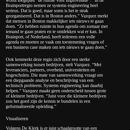
wordt toegepast “de ruimte voor improvisatie”. “In de
Brainportregio nemen ze systems engineering heel
serieus. Dat is goed, maar soms is het te strak
georganiseerd. Dat is in Boston anders.” Vazquez merkt
dat mensen in Boston makkelijker iets nieuws te gaan
doen. “Ze hebben ruimte in hun agenda om zomaar met
iemand te gaan praten en te ontdekken wat er kan. In
Brainport, of Nederland, heeft iedereen een volle
agenda en moeten ze vaak om toestemming vragen of
een business case maken om iets nieuws te gaan doen.”
Ook kenmerkt deze regio zich door een sterke
samenwerking tussen bedrijven, stelt Vazquez. “Met
leveranciers, partners, overheid, universiteiten en
hogescholen. Die mate van samenwerking vraagt om
een diepgaande analyse en beschrijving van een
technisch probleem. Systems engineering kan daarbij
helpen.” Vazquez maakt geen onderscheid tussen grote
of kleinere bedrijven. “Juist voor die kleinere bedrijven
zou het goed zijn de kennis te bundelen in een
geformaliseerde opleiding.”
Visualiseren
Volgens De Klerk is er juist schaalgrootte van een