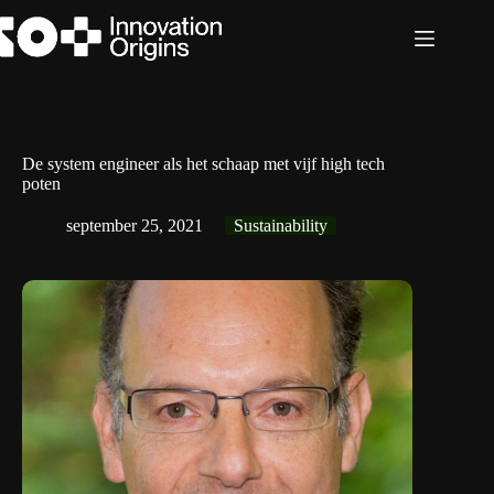
Ga
naar
de
inhoud
De system engineer als het schaap met vijf high tech
poten
september 25, 2021
Sustainability