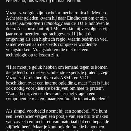
Nederland, dus week hij uit naar Boston.
Vazquez volgde zijn bachelor mechatronica in Mexico.
Acht jaar geleden kwam hij naar Eindhoven om er zijn
master
Automotive Technology
aan de TU Eindhoven te
doen. Als consultant bij TMC werkte hij vervolgens vijf
jaar voor meerdere opdrachtgevers. Hij kent de
omgeving als een hightech regio, waarin bedrijven veel
samenwerken aan de steeds complexer wordende
vraagstukken. Vraagstukken die niet met één
technologie op te lossen zijn.
“Hier moet je geluk hebben om iemand tegen te komen
die je leert om met verschillende experts te praten”, zegt
Vazquez. Grote bedrijven als ASML en VDL
beschikken over een interne opleiding, maar “het is juist
ook nodig voor kleinere bedrijven om mee te praten”.
“Zodat bedrijven een leverancier niet vragen een
component te maken, maar één functie te ontwikkelen.”
Als simpel voorbeeld noemt hij een zonnebril. “Je kunt
een leverancier vragen een pootje van een bril te maken
van zoveel centimeter en van materiaal dat een bepaalde
stijfheid heeft. Maar je kunt ook de functie benoemen,