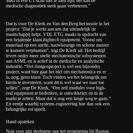
MRI of een CT-scan niet te zien zijn; het kan de
medische diagnostiek sterk gaan verbeteren.”
Dat is voor De Klerk en Van den Berg het mooie in het
project: “Dat je werkt aan iets dat uiteindelijk de
maatschappij helpt. VDL ETG maakt in opdracht van
een betalende klant
hightech equipment
. Vooral om
materiaal op een snelle, nauwkeurige en schone manier
te kunnen verplaatsen”, legt De Klerk uit. Het bedrijf
levert onder meer snelle mechatronische subsystemen
aan ASML en is actief in de medische en analytische
industrie. “Het röntgenproject is wel een bijzonder
project, want hier gaat het niet om mechatronica en er
is, nog, geen klant. Toch vinden we het belangrijk om
hierin te investeren, want dit is wel waar we naar toe
willen”, zegt De Klerk, “Om zelf modules voor high-
end equipment te bedenken, te ontwikkelen en in de
markt te zetten. Maar dat is nog een lange weg te gaan.”
En eentje waarbij systems engineering hoe dan ook een
belangrijke rol speelt.
Hand opsteken
Nog voor zijn deelname aan het programma bij Boston,