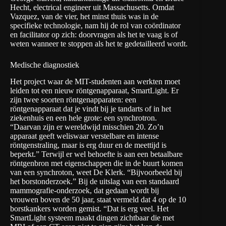
Hecht, electrical engineer uit Massachusetts. Omdat
Vazquez, van de vier, het minst thuis was in de
specifieke technologie, nam hij de rol van coördinator
en facilitator op zich: doorvragen als het te vaag is of
weten wanneer te stoppen als het te gedetailleerd wordt.
Medische diagnostiek
Het project waar de MIT-studenten aan werkten moet
leiden tot een nieuw röntgenapparaat, SmartLight. Er
zijn twee soorten röntgenapparaten: een
röntgenapparaat dat je vindt bij je tandarts of in het
ziekenhuis en een hele grote: een
synchrotron
.
“Daarvan zijn er wereldwijd misschien 20. Zo’n
apparaat geeft weliswaar verstelbare en intense
röntgenstraling, maar is erg duur en de meettijd is
beperkt.” Terwijl er wel behoefte is aan een betaalbare
röntgenbron met eigenschappen die in de buurt komen
van een synchroton, weet De Klerk. “Bijvoorbeeld bij
het borstonderzoek.” Bij de uitslag van een standaard
mammografie-onderzoek, dat gedaan wordt bij
vrouwen boven de 50 jaar, staat vermeld dat 4 op de 10
borstkankers worden gemist. “Dat is erg veel. Het
SmartLight systeem maakt dingen zichtbaar die met