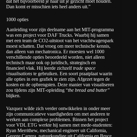
dat het bijvoorbeeld je haar uit je gezicht moet houden.
Dan komt er misschien iets heel anders uit.”
1000 opties
Aanleiding voor zijn deelname aan het MIT-programma
was een project voor DAF Trucks. Waarbij hij samen
met een team de CO2-uitstoot van het vrachtwagenpark
moest schatten. Dat vroeg om meer technische kennis,
dan alleen van mechatronica. Er moesten wel 1000
verschillende opties beoordeeld worden, niet alleen
technisch maar ook op juridisch, strategisch en
financieel vlak. Hij leerde zichzelf
trade space
visualisations
te gebruiken. Een soort praatplaat waarin
alle opties in een grafiek te zien zijn. Afgezet tegen de
kosten en de opbrengsten. Deze manier van visualiseren
zou tijdens zijn MIT-opleiding “
the bread and butter”
blijken.
Vazquez wilde zich verder ontwikkelen in onder meer
zijn communicatieve vaardigheden om met anderen te
werken aan complexe problemen. Binnen het project
voor VDL ETG werkte hij samen met mede-studenten:
Ryan Merrithew, mechanical engineer uit California,
George Carrera, natuurkundige uit California en Bruce