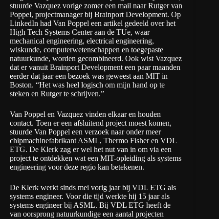
stuurde Vazquez vorige zomer een mail naar Rutger van
Poppel, projectmanager bij
Brainport Development
. Op
LinkedIn had Van Poppel een artikel gedeeld over het
High Tech Systems Center aan de TUe
, waar
mechanical engineering, electrical engineering,
wiskunde, computerwetenschappen en toegepaste
natuurkunde, worden gecombineerd. Ook wist Vazquez
dat er vanuit Brainport Development een paar maanden
eerder dat jaar
een bezoek was geweest aan MIT in
Boston
. “Het was heel logisch om mijn hand op te
steken en Rutger te schrijven.”
Van Poppel en Vazquez vinden elkaar en houden
contact. Toen er een afsluitend project moest komen,
stuurde Van Poppel een verzoek naar onder meer
chipmachinefabrikant
ASML
,
Thermo Fisher
en VDL
ETG. De Klerk zag er wel het nut van in om via een
project te ontdekken wat een MIT-opleiding als systems
engineering voor deze regio kan betekenen.
De Klerk werkt sinds mei vorig jaar bij VDL ETG als
systems engineer. Voor die tijd werkte hij 15 jaar als
systems engineer bij ASML. Bij VDL ETG heeft de
van oorsprong natuurkundige een aantal projecten