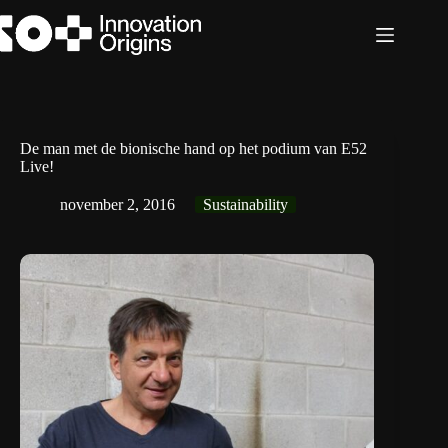
Ga
naar
de
inhoud
De man met de bionische hand op het podium van E52
Live!
november 2, 2016
Sustainability