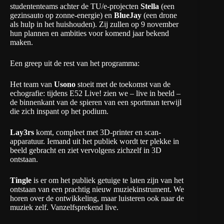
studententeams achter de TU/e-projecten
Stella
(een
gezinsauto op zonne-energie) en
BlueJay
(een drone
als hulp in het huishouden). Zij zullen op 9 november
hun plannen en ambities voor komend jaar bekend
maken.
Een greep uit de rest van het programma:
Het team van
Usono
stoeit met de toekomst van de
echografie: tijdens E52 Live! zien we – live in beeld –
de binnenkant van de spieren van een sportman terwijl
die zich inspant op het podium.
Lay3rs
komt, compleet met 3D-printer en scan-
apparatuur. Iemand uit het publiek wordt ter plekke in
beeld gebracht en ziet vervolgens zichzelf in 3D
ontstaan.
Tingle
is er om het publiek getuige te laten zijn van het
ontstaan van een prachtig nieuw muziekinstrument. We
horen over de ontwikkeling, maar luisteren ook naar de
muziek zelf. Vanzelfsprekend live.