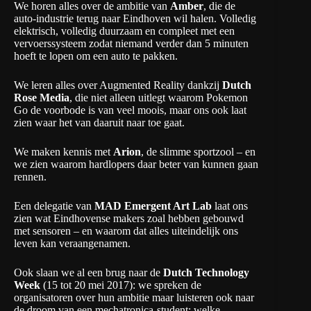
We horen alles over de ambitie van
Amber
, die de
auto-industrie terug naar Eindhoven wil halen. Volledig
elektrisch, volledig duurzaam en compleet met een
vervoerssysteem zodat niemand verder dan 5 minuten
hoeft te lopen om een auto te pakken.
We leren alles over Augmented Reality dankzij
Dutch
Rose Media
, die niet alleen uitlegt waarom Pokemon
Go de voorbode is van veel moois, maar ons ook laat
zien waar het van daaruit naar toe gaat.
We maken kennis met
Arion
, de slimme sportzool – en
we zien waarom hardlopers daar beter van kunnen gaan
rennen.
Een delegatie van
MAD Emergent Art Lab
laat ons
zien wat Eindhovense makers zoal hebben gebouwd
met sensoren – en waarom dat alles uiteindelijk ons
leven kan veraangenamen.
Ook slaan we al een brug naar de
Dutch Technology
Week
(15 tot 20 mei 2017): we spreken de
organisatoren over hun ambitie maar luisteren ook naar
de droom van een mechatronica-student: welke