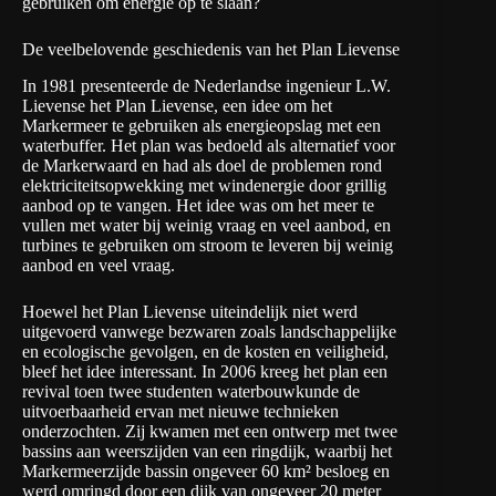
gebruiken om energie op te slaan?
De veelbelovende geschiedenis van het Plan Lievense
In 1981 presenteerde de Nederlandse ingenieur L.W.
Lievense het Plan Lievense, een idee om het
Markermeer te gebruiken als energieopslag met een
waterbuffer. Het plan was bedoeld als alternatief voor
de Markerwaard en had als doel de problemen rond
elektriciteitsopwekking met windenergie door grillig
aanbod op te vangen. Het idee was om het meer te
vullen met water bij weinig vraag en veel aanbod, en
turbines te gebruiken om stroom te leveren bij weinig
aanbod en veel vraag.
Hoewel het Plan Lievense uiteindelijk niet werd
uitgevoerd vanwege bezwaren zoals landschappelijke
en ecologische gevolgen, en de kosten en veiligheid,
bleef het idee interessant. In 2006 kreeg het plan een
revival toen twee studenten waterbouwkunde de
uitvoerbaarheid ervan met nieuwe technieken
onderzochten. Zij kwamen met een ontwerp met twee
bassins aan weerszijden van een ringdijk, waarbij het
Markermeerzijde bassin ongeveer 60 km² besloeg en
werd omringd door een dijk van ongeveer 20 meter