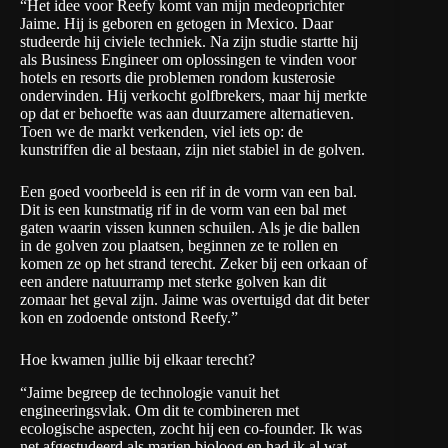
“Het idee voor Reefy komt van mijn medeoprichter
Jaime. Hij is geboren en getogen in Mexico. Daar
studeerde hij civiele techniek. Na zijn studie startte hij
als Business Engineer om oplossingen te vinden voor
hotels en resorts die problemen rondom kusterosie
ondervinden. Hij verkocht golfbrekers, maar hij merkte
op dat er behoefte was aan duurzamere alternatieven.
Toen we de markt verkenden, viel iets op: de
kunstriffen die al bestaan, zijn niet stabiel in de golven.
Een goed voorbeeld is een rif in de vorm van een bal.
Dit is een kunstmatig rif in de vorm van een bal met
gaten waarin vissen kunnen schuilen. Als je die ballen
in de golven zou plaatsen, beginnen ze te rollen en
komen ze op het strand terecht. Zeker bij een orkaan of
een andere natuurramp met sterke golven kan dit
zomaar het geval zijn. Jaime was overtuigd dat dit beter
kon en zodoende ontstond Reefy.”
Hoe kwamen jullie bij elkaar terecht?
“Jaime begreep de technologie vanuit het
engineeringsvlak. Om dit te combineren met
ecologische aspecten, zocht hij een co-founder. Ik was
net afgestudeerd als marien bioloog en had ik al wat