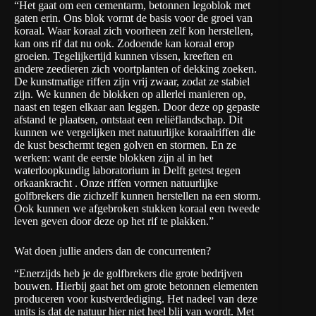
“Het gaat om een cementarm, betonnen legoblok met
gaten erin. Ons blok vormt de basis voor de groei van
koraal. Waar koraal zich voorheen zelf kon herstellen,
kan ons rif dat nu ook. Zodoende kan koraal erop
groeien. Tegelijkertijd kunnen vissen, kreeften en
andere zeedieren zich voortplanten of dekking zoeken.
De kunstmatige riffen zijn vrij zwaar, zodat ze stabiel
zijn. We kunnen de blokken op allerlei manieren op,
naast en tegen elkaar aan leggen. Door deze op gepaste
afstand te plaatsen, ontstaat een reliëflandschap. Dit
kunnen we vergelijken met natuurlijke koraalriffen die
de kust beschermt tegen golven en stormen. En ze
werken: want de eerste blokken zijn al in het
waterloopkundig laboratorium in Delft getest tegen
orkaankracht . Onze riffen vormen natuurlijke
golfbrekers die zichzelf kunnen herstellen na een storm.
Ook kunnen we afgebroken stukken koraal een tweede
leven geven door deze op het rif te plakken.”
Wat doen jullie anders dan de concurrenten?
“Enerzijds heb je de golfbrekers die grote bedrijven
bouwen. Hierbij gaat het om grote betonnen elementen
produceren voor kustverdediging. Het nadeel van deze
units is dat de natuur hier niet heel blij van wordt. Met