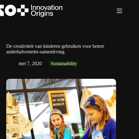
Ga
naar
de
inhoud
De creativiteit van kinderen gebruiken voor betere
anderhalvemeter-samenleving
mei 7, 2020
Sustainability