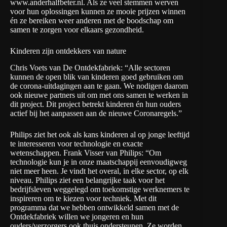
www.anderhalfbeter.nl
. Als ze veel stemmen werven
voor hun oplossingen kunnen ze mooie prijzen winnen
én ze bereiken weer anderen met de boodschap om
samen te zorgen voor elkaars gezondheid.
Kinderen zijn ontdekkers van nature
Chris Voets van De Ontdekfabriek: “Alle sectoren
kunnen de open blik van kinderen goed gebruiken om
de corona-uitdagingen aan te gaan. We nodigen daarom
ook nieuwe partners uit om met ons samen te werken in
dit project. Dit project betrekt kinderen én hun ouders
actief bij het aanpassen aan de nieuwe Coronaregels.”
Philips ziet het ook als kans kinderen al op jonge leeftijd
te interesseren voor technologie en exacte
wetenschappen. Frank Visser van Philips: “Om
technologie kun je in onze maatschappij eenvoudigweg
niet meer heen. Je vindt het overal, in elke sector, op elk
niveau. Philips ziet een belangrijke taak voor het
bedrijfsleven weggelegd om toekomstige werknemers te
inspireren om te kiezen voor techniek. Met dit
programma dat we hebben ontwikkeld samen met de
Ontdekfabriek willen we jongeren en hun
ouders/verzorgers ook thuis ondersteunen. Ze worden