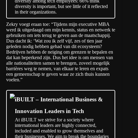
diversity among tech employees: 66% think
diversity is important, but see little of it reflected
in their organizations.
Zekry voegt eraan toe: “Tijdens mijn executive MBA
werd ik uitgedaagd om mijn kennis, status en netwerk te
gebruiken om iets terug te geven aan de maatschappij.
Dus dacht ik: ‘Wat zou ik zelf vijf, zes of tien jaar
geleden nodig hebben gehad van dit ecosysteem?
Bedrijven hebben de neiging om grenzen te bepalen en
dat kan beperkend zijn. Dus het idee is om mensen van
alle nationaliteiten samen te brengen, zoveel mogelijk
barrières weg te nemen, van elkaar te leren en expats
een gemeenschap te geven waar ze zich thuis kunnen
voelen.”
iBUILT – International Business &
Innovation Leaders in Tech
At iBUILT we strive for a society where
international leaders are highly connected,
included and enabled to grow themselves and
their businesses. We aim to break the boundaries