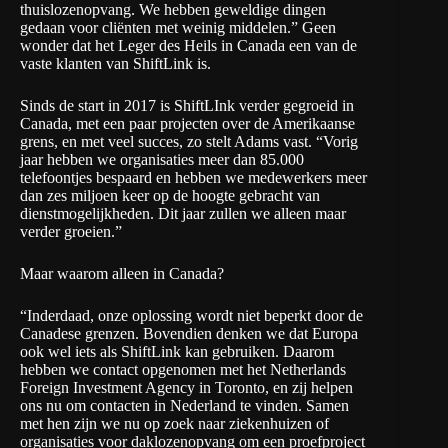
thuislozenopvang. We hebben geweldige dingen
gedaan voor cliënten met weinig middelen.” Geen
wonder dat het
Leger des Heils
in Canada een van de
vaste klanten van ShiftLink is.
Sinds de start in 2017 is ShiftLInk verder gegroeid in
Canada, met een paar projecten over de Amerikaanse
grens, en met veel succes, zo stelt Adams vast. “Vorig
jaar hebben we organisaties meer dan 85.000
telefoontjes bespaard en hebben we medewerkers meer
dan zes miljoen keer op de hoogte gebracht van
dienstmogelijkheden. Dit jaar zullen we alleen maar
verder groeien.”
Maar waarom alleen in Canada?
“Inderdaad, onze oplossing wordt niet beperkt door de
Canadese grenzen. Bovendien denken we dat Europa
ook wel iets als ShiftLink kan gebruiken. Daarom
hebben we contact opgenomen met het
Netherlands
Foreign Investment Agency
in Toronto, en zij helpen
ons nu om contacten in Nederland te vinden. Samen
met hen zijn we nu op zoek naar ziekenhuizen of
organisaties voor daklozenopvang om een proefproject