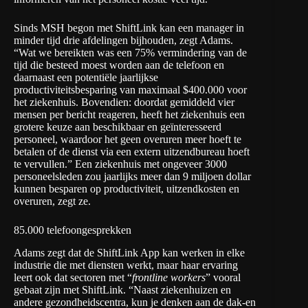
Sinds MSH begon met ShiftLink kan een manager in
minder tijd drie afdelingen bijhouden, zegt Adams.
“Wat we bereikten was een 75% vermindering van de
tijd die besteed moest worden aan de telefoon en
daarnaast een potentiële jaarlijkse
productiviteitsbesparing van maximaal $400.000 voor
het ziekenhuis. Bovendien: doordat gemiddeld vier
mensen per bericht reageren, heeft het ziekenhuis een
grotere keuze aan beschikbaar en geïnteresseerd
personeel, waardoor het geen overuren meer hoeft te
betalen of de dienst via een extern uitzendbureau hoeft
te vervullen.” Een ziekenhuis met ongeveer 3000
personeelsleden zou jaarlijks meer dan 9 miljoen dollar
kunnen besparen op productiviteit, uitzendkosten en
overuren, zegt ze.
85.000 telefoongesprekken
Adams zegt dat de ShiftLink App kan werken in elke
industrie die met diensten werkt, maar haar ervaring
leert ook dat sectoren met “
frontline workers
” vooral
gebaat zijn met ShiftLink. “Naast ziekenhuizen en
andere gezondheidscentra, kun je denken aan de dak-en