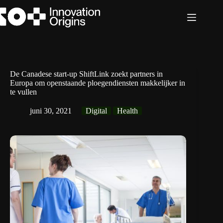
Ga
naar
de
inhoud
De Canadese start-up ShiftLink zoekt partners in
Europa om openstaande ploegendiensten makkelijker in
te vullen
juni 30, 2021
Digital
Health