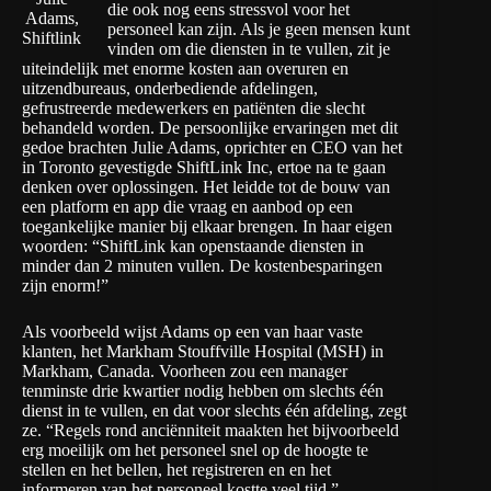
die ook nog eens stressvol voor het
Adams,
personeel kan zijn. Als je geen mensen kunt
Shiftlink
vinden om die diensten in te vullen, zit je
uiteindelijk met enorme kosten aan overuren en
uitzendbureaus, onderbediende afdelingen,
gefrustreerde medewerkers en patiënten die slecht
behandeld worden. De persoonlijke ervaringen met dit
gedoe brachten
Julie Adams
, oprichter en CEO van het
in Toronto gevestigde
ShiftLink Inc
, ertoe na te gaan
denken over oplossingen. Het leidde tot de bouw van
een platform en app die vraag en aanbod op een
toegankelijke manier bij elkaar brengen. In haar eigen
woorden: “ShiftLink kan openstaande diensten in
minder dan 2 minuten vullen. De kostenbesparingen
zijn enorm!”
Als voorbeeld wijst Adams op een van haar vaste
klanten, het
Markham Stouffville Hospital
(MSH) in
Markham, Canada. Voorheen zou een manager
tenminste drie kwartier nodig hebben om slechts één
dienst in te vullen, en dat voor slechts één afdeling, zegt
ze. “Regels rond anciënniteit maakten het bijvoorbeeld
erg moeilijk om het personeel snel op de hoogte te
stellen en het bellen, het registreren en en het
informeren van het personeel kostte veel tijd.”