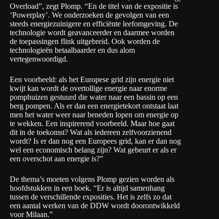
Overload”, zegt Plomp. “En de titel van de expositie is
‘Powerplay’.
We onderzoeken de gevolgen van een
steeds energiezuinigere en efficiënte leefomgeving. De
technologie wordt geavanceerder en daarmee worden
de toepassingen flink uitgebreid. Ook worden de
technologieën betaalbaarder en dus alom
vertegenwoordigd.
Een voorbeeld: als het Europese grid zijn energie niet
kwijt kan wordt de overtollige energie naar enorme
pomphuizen gestuurd die water naar een bassin op een
berg pompen. Als er dan een energietekort ontstaat laat
men het water weer naar beneden lopen om energie op
te wekken. Een inspirerend voorbeeld. Maar hoe gaat
dit in de toekomst? Wat als iedereen zelfvoorzienend
wordt? Is er dan nog een Europees grid, kan er dan nog
wel een economisch belang zijn? Wat gebeurt er als er
een overschot aan energie is?”
De thema’s moeten volgens Plomp gezien worden als
hoofdstukken in een boek. “Er is altijd samenhang
tussen de verschillende exposities.
Het is zelfs zo dat
een aantal werken van de DDW wordt doorontwikkeld
voor Milaan
.”