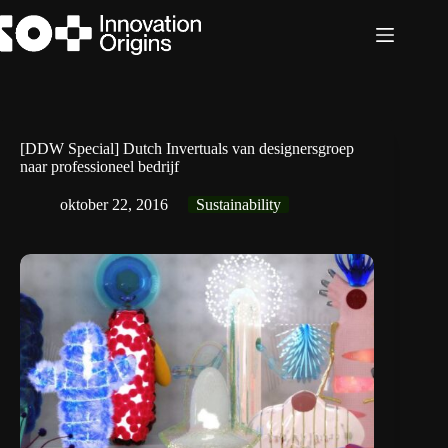
Ga
naar
de
inhoud
[DDW Special] Dutch Invertuals van designersgroep
naar professioneel bedrijf
oktober 22, 2016
Sustainability