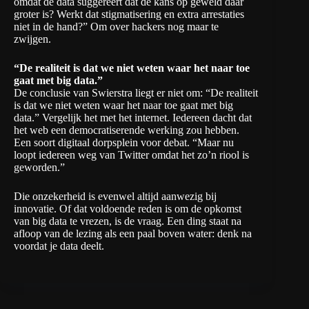
omdat de data suggereert dat de kans op geweld daar
groter is? Werkt dat stigmatisering en extra arrestaties
niet in de hand?” Om over hackers nog maar te
zwijgen.
“De realiteit is dat we niet weten waar het naar toe
gaat met big data.”
De conclusie van Swierstra liegt er niet om: “De realiteit
is dat we niet weten waar het naar toe gaat met big
data.” Vergelijk het met het internet. Iedereen dacht dat
het web een democratiserende werking zou hebben.
Een soort digitaal dorpsplein voor debat. “Maar nu
loopt iedereen weg van Twitter omdat het zo’n riool is
geworden.”
Die onzekerheid is evenwel altijd aanwezig bij
innovatie. Of dat voldoende reden is om de opkomst
van big data te vrezen, is de vraag. Een ding staat na
afloop van de lezing als een paal boven water: denk na
voordat je data deelt.