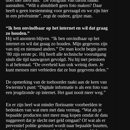
doet hier niets aan.” De fotograaf van dienst maakt
aanstalten. “Wilt u alstublieft geen foto maken? Daar
heeft u geen toestemming voor gevraagd en we zijn hier
in een privéruimte”, zegt de oudere, grijze man.
“Ik ben onvindbaar op het internet en wil dat graag
zo houden.”
Hij wil anoniem blijven. “Ik ben onvindbaar op het
internet en wil dat graag zo houden. Mijn gegevens zijn
van mij en niemand anders.” De man kocht begin jaren
’80 zijn eerste pc. Hij heeft alle technische vooruitgang
sinds die tijd nauwgezet gevolgd. Nu hij met pensioen
is al helemaal. “De overheid kan ook weinig doen. Je
kunt mensen niet verbieden dat ze hun gegevens delen.”
De opmerking van de toehoorder raakt aan de kern van
Swierstra’s punt: “Digitale informatie is als een foto van
een jeugdzonde op internet. Het gaat nooit meer weg.”
En er zijn heel wat minder florissante voorbeelden te
bedenken van wat men met data vermag. “Wat als je
bepaalde producten niet meer mag kopen omdat de data
suggereert dat je slecht met geld omgaat? Of wat als er
preventief politie gestuurd wordt naar bepaalde buurten,