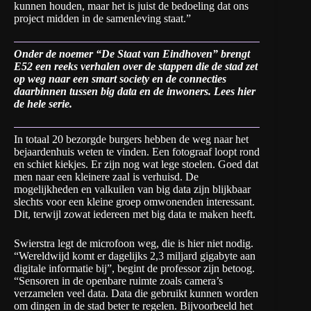
kunnen houden, maar het is juist de bedoeling dat ons
project midden in de samenleving staat.”
Onder de noemer “De Staat van Eindhoven” brengt
E52 een reeks verhalen over de stappen die de stad zet
op weg naar een smart society en de connecties
daarbinnen tussen big data en de inwoners.
Lees hier
de hele serie
.
In totaal 20 bezorgde burgers hebben de weg naar het
bejaardenhuis weten te vinden. Een fotograaf loopt rond
en schiet kiekjes. Er zijn nog wat lege stoelen. Goed dat
men naar een kleinere zaal is verhuisd. De
mogelijkheden en valkuilen van big data zijn blijkbaar
slechts voor een kleine groep omwonenden interessant.
Dit, terwijl zowat iedereen met big data te maken heeft.
Swierstra legt de microfoon weg, die is hier niet nodig.
“Wereldwijd komt er dagelijks 2,3 miljard gigabyte aan
digitale informatie bij”, begint de professor zijn betoog.
“Sensoren in de openbare ruimte zoals camera’s
verzamelen veel data. Data die gebruikt kunnen worden
om dingen in de stad beter te regelen. Bijvoorbeeld het