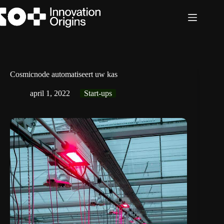
Ga
naar
de
inhoud
Cosmicnode automatiseert uw kas
april 1, 2022
Start-ups