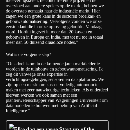
toeleveringsketen, de concurrerende prijzen en de
overvloed aan andere spelers op de markt, hebben we
de overstap gemaakt naar de industriële markt. Hier
zagen we een grote kans in de sectoren broeikas- en
gebouwautomatisering. Vervolgens vonden we onze
eerste klant die in onze oplossing geloofde. Vandaag
wordt Hortint ingezet in meer dan 20 kassen en
gebouwen in Europa en India, met tot nu toe in totaal
meer dan 50 duizend draadloze nodes.”
Wat is de volgende stap?
“Ons doel is om in de komende jaren marktleider te
worden in de tuinbouw en gebouwautomatisering. Ik
zeg dit vanwege onze expertise in
verlichtingsregelingen, sensoren en dataplatforms. We
zijn op een missie om kassen volledig autonoom te
maken met zeer nauwkeurige technieken. Als onderdeel
hiervan werken we ook samen met een
plantenwetenschapper van Wageningen Universiteit om
datamodellen te bouwen met behulp van Artificial
Intelligence.”
Elke dag een verse Start-up of the