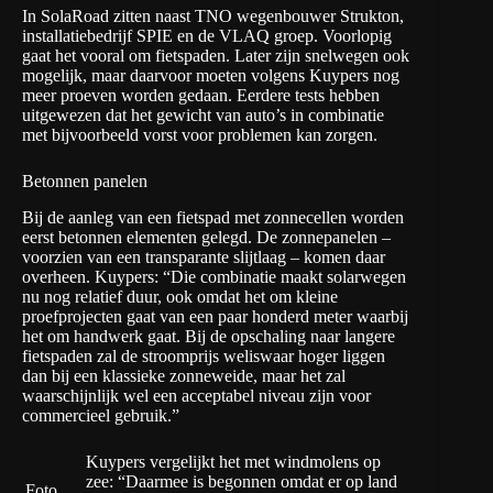
In SolaRoad zitten naast TNO wegenbouwer Strukton,
installatiebedrijf SPIE en de VLAQ groep. Voorlopig
gaat het vooral om fietspaden. Later zijn snelwegen ook
mogelijk, maar daarvoor moeten volgens Kuypers nog
meer proeven worden gedaan. Eerdere tests hebben
uitgewezen dat het gewicht van auto’s in combinatie
met bijvoorbeeld vorst voor problemen kan zorgen.
Betonnen panelen
Bij de aanleg van een fietspad met zonnecellen worden
eerst betonnen elementen gelegd. De zonnepanelen –
voorzien van een transparante slijtlaag – komen daar
overheen. Kuypers: “Die combinatie maakt solarwegen
nu nog relatief duur, ook omdat het om kleine
proefprojecten gaat van een paar honderd meter waarbij
het om handwerk gaat. Bij de opschaling naar langere
fietspaden zal de stroomprijs weliswaar hoger liggen
dan bij een klassieke zonneweide, maar het zal
waarschijnlijk wel een acceptabel niveau zijn voor
commercieel gebruik.”
Kuypers vergelijkt het met windmolens op
zee: “Daarmee is begonnen omdat er op land
Foto