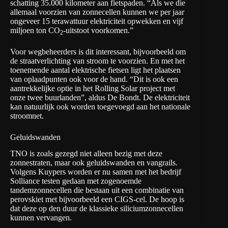
schatting 35.000 kilometer aan fietspaden. “Als we die
allemaal voorzien van zonnecellen kunnen we per jaar
ongeveer 15 terawattuur elektriciteit opwekken en vijf
miljoen ton CO
-uitstoot voorkomen.”
2
Voor wegbeheerders is dit interessant, bijvoorbeeld om
de straatverlichting van stroom te voorzien. En met het
toenemende aantal elektrische fietsen ligt het plaatsen
van oplaadpunten ook voor de hand. “Dit is ook een
aantrekkelijke optie in het Rolling Solar project met
onze twee buurlanden”, aldus De Bondt. De elektriciteit
kan natuurlijk ook worden toegevoegd aan het nationale
stroomnet.
Geluidswanden
TNO is zoals gezegd niet alleen bezig met deze
zonnestraten, maar ook geluidswanden en vangrails.
Volgens Kuypers worden er nu samen met het bedrijf
Solliance
testen gedaan met zogenoemde
tandemzonnecellen die bestaan uit een combinatie van
perovskiet met bijvoorbeeld een CIGS-cel. De hoop is
dat deze op den duur de klassieke siliciumzonnecellen
kunnen vervangen.