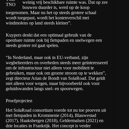
weinig vrij beschikbare ruimte was. Dat op zee
TNO
bouwen duurder is, werd op de koop
toegenomen. Maar nu het op steeds grotere schaal
wordt toegepast, wordt het kostenverschil met
windmolens op land steeds kleiner”.
Kuypers denkt dat een optimaal gebruik van de
openbare ruimte ook bij fietspaden en snelwegen een
steeds grotere rol gaat spelen.
“In Nederland, maar ook in EU-verband, zijn
wegbeheerders en overheden steeds meer geïnteresseerd
om de infrastructuur niet alleen voor mobiliteit te
gebruiken, maar ook om groene stroom op te wekken”,
zegt directeur Arian de Bondt van SolaRoad
. Dat geldt
niet alleen voor wegen, maar bijvoorbeeld ook voor
geluidswanden langs snel- en spoorwegen.
Proefprojecten
Het SolaRoad consortium voerde tot nu toe proeven uit
met fietspaden in Krommenie (2014), Blauwestad
(2017), Haaksbergen (2018), Geldermalsen (2021) en
drie locaties in Frankrijk. Het concept is verder