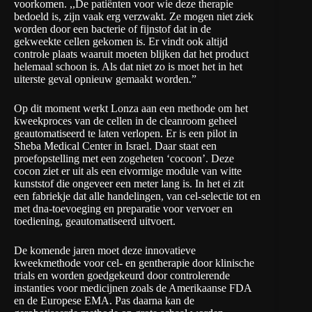
voorkomen. ,,De patiënten voor wie deze therapie
bedoeld is, zijn vaak erg verzwakt. Ze mogen niet ziek
worden door een bacterie of fijnstof dat in de
gekweekte cellen gekomen is. Er vindt ook altijd
controle plaats waaruit moeten blijken dat het product
helemaal schoon is. Als dat niet zo is moet het in het
uiterste geval opnieuw gemaakt worden.”
Op dit moment werkt Lonza aan een methode om het
kweekproces van de cellen in de cleanroom geheel
geautomatiseerd te laten verlopen. Er is een pilot in
Sheba Medical Center in Israel. Daar staat een
proefopstelling met een zogeheten ‘cocoon’. Deze
cocon ziet er uit als een eivormige module van witte
kunststof die ongeveer een meter lang is. In het ei zit
een fabriekje dat alle handelingen, van cel-selectie tot en
met dna-toevoeging en preparatie voor vervoer en
toediening, geautomatiseerd uitvoert.
De komende jaren moet deze innovatieve
kweekmethode voor cel- en gentherapie door klinische
trials en worden goedgekeurd door controlerende
instanties voor medicijnen zoals de Amerikaanse FDA
en de Europese EMA. Pas daarna kan de