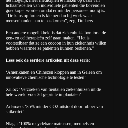
het mogelijk meer medicijnen te maken op basis van
lichaamscellen van individuele patiënten die bovendien
goedkoper worden omdat er minder personeel nodig is.
“De kans op fouten is kleiner dan bij werk waar
mensenhanden aan te pas komen”, zegt Dullaers.
Een andere mogelijkheid is dat ziekenhuislaboratoria de
gen- en celtherapieën zelf gaan maken. “Het is
voorstelbaar dat ze een cocoon in hun ziekenhuis willen
hebben waarmee ze patiënten kunnen bedienen.”
Lees ook de eerdere artikelen uit deze serie:
‘
Amerikanen en Chinezen kloppen aan in Geleen om
innovatieve chemische technologie te testen’
Xilloc: ‘Verzoeken van tientallen ziekenhuizen uit de
hele wereld voor 3d-geprinte implantaten’
Arlanxeo: ‘85% minder CO2-uitstoot door rubber van
suikerriet’
Niaga: ‘100% recyclebare matrassen, meubels en