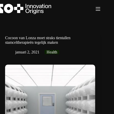
Ga
naar
de
inhoud
Cocoon van Lonza moet straks tientallen
stamceltherapieën tegelijk maken
januari 2, 2021
Health