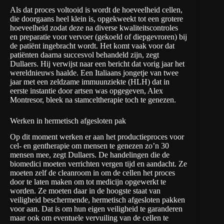
Als dat proces voltooid is wordt de hoeveelheid cellen,
die doorgaans heel klein is, opgekweekt tot een grotere
hoeveelheid zodat deze na diverse kwaliteitscontroles
en preparatie voor vervoer (gekoeld of diepgevroren) bij
de patiënt ingebracht wordt. Het komt vaak voor dat
patiënten daarna succesvol behandeld zijn, zegt
Dullaers. Hij verwijst naar een bericht dat vorig jaar het
wereldnieuws haalde. Een
Italiaans jongetje
van twee
jaar met een zeldzame immuunziekte (HLH) dat in
eerste instantie door artsen was opgegeven, Alex
Montresor, bleek na stamceltherapie toch te genezen.
Werken in hermetisch afgesloten pak
Op dit moment werken er aan het productieproces voor
cel- en gentherapie om mensen te genezen zo’n 30
mensen mee, zegt Dullaers. De handelingen die de
biomedici moeten verrichten vergen tijd en aandacht. Ze
moeten zelf de cleanroom in om de cellen het proces
door te laten maken om tot medicijn opgewerkt te
worden. Ze moeten daar in de hoogste staat van
veiligheid beschermende, hermetisch afgesloten pakken
voor aan. Dat is om hun eigen veiligheid te garanderen
maar ook om eventuele vervuiling van de cellen te