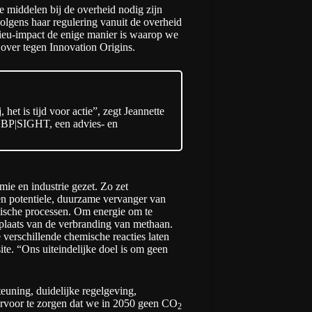
le middelen bij de overheid nodig zijn
olgens haar regulering vanuit de overheid
lieu-impact de enige manier is waarop we
 over tegen Innovation Origins.
het is tijd voor actie”, zegt Jeannette
 LBP|SIGHT, een advies- en
e en industrie gezet. Zo zet
en potentiele, duurzame vervanger van
emische processen. Om energie om te
plaats van de verbranding van methaan.
 verschillende chemische reacties laten
ite
. “Ons uiteindelijke doel is om geen
euning, duidelijke regelgeving,
ervoor te zorgen dat we in 2050 geen CO
2