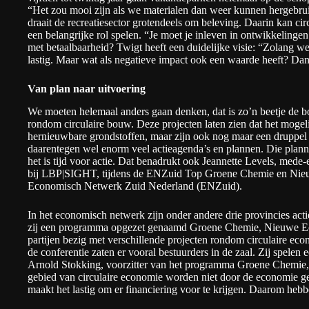
“Het zou mooi zijn als we materialen dan weer kunnen hergebru
draait de recreatiesector grotendeels om beleving. Daarin kan ci
een belangrijke rol spelen. “Je moet je inleven in ontwikkelinge
met betaalbaarheid? Twigt heeft een duidelijke visie: “Zolang we
lastig. Maar wat als negatieve impact ook een waarde heeft? Dan
Van plan naar uitvoering
We moeten helemaal anders gaan denken, dat is zo’n beetje de b
rondom circulaire bouw. Deze projecten laten zien dat het moge
hernieuwbare grondstoffen, maar zijn ook nog maar een druppel o
daarentegen wel enorm veel actieagenda’s en plannen. Die pla
het is tijd voor actie. Dat benadrukt ook Jeannette Levels, mede
bij LBP|SIGHT, tijdens de ENZuid Top Groene Chemie en Nie
Economisch Netwerk Zuid Nederland (ENZuid)
.
In het economisch netwerk zijn onder andere drie provincies act
zij een programma opgezet genaamd Groene Chemie, Nieuwe Ec
partijen bezig met verschillende projecten rondom circulaire e
de conferentie zaten er vooral bestuurders in de zaal. Zij spelen ee
Arnold Stokking, voorzitter van het programma Groene Chemie
gebied van circulaire economie worden niet door de economie g
maakt het lastig om er financiering voor te krijgen. Daarom hebb