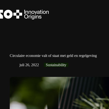
Ga
naar
de
inhoud
Circulaire economie valt of staat met geld en regelgeving
juli 26, 2022
Sustainability