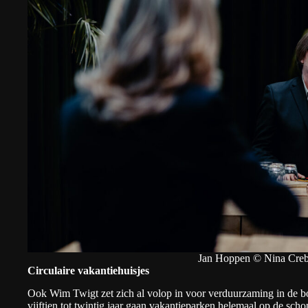
Jan Hoppen © Nina Creb
Circulaire vakantiehuisjes
Ook Wim Twigt zet zich al volop in voor verduurzaming in de 
vijftien tot twintig jaar gaan vakantieparken helemaal op de schop