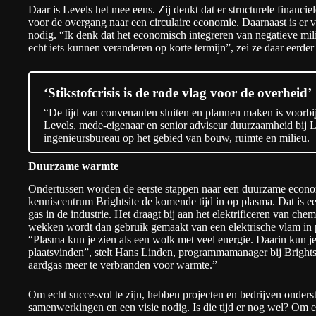
Daar is Levels het mee eens. Zij denkt dat er structurele financie
voor de overgang naar een circulaire economie. Daarnaast is er v
nodig. “Ik denk dat het economisch integreren van negatieve mi
echt iets kunnen veranderen op korte termijn”, zei ze daar eerder
‘Stikstofcrisis is de rode vlag voor de overheid’
“De tijd van convenanten sluiten en plannen maken is voorbij, 
Levels, mede-eigenaar en senior adviseur duurzaamheid bij
ingenieursbureau op het gebied van bouw, ruimte en milieu.
Duurzame warmte
Ondertussen worden de eerste stappen naar een duurzame economi
kenniscentrum Brightsite de komende tijd in op plasma. Dat is e
gas in de industrie. Het draagt bij aan het elektrificeren van ch
wekken wordt dan gebruik gemaakt van een elektrische vlam in 
“Plasma kun je zien als een wolk met veel energie. Daarin kun je
plaatsvinden”, stelt Hans Linden, programmamanager bij
Brights
aardgas meer te verbranden voor warmte.”
Om echt succesvol te zijn, hebben projecten en bedrijven onderst
samenwerkingen en een visie nodig. Is die tijd er nog wel? Om 