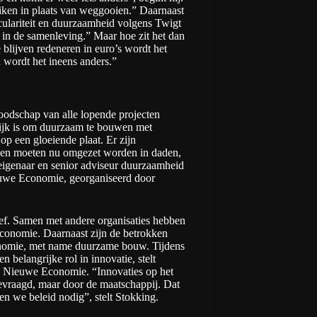
iken in plaats van weggooien.” Daarnaast
rculariteit en duurzaamheid volgens Twigt
n in de samenleving.” Maar hoe zit het dan
 blijven redeneren in euro’s wordt het
 wordt het ineens anders.”
oodschap van alle lopende projecten
lijk is om duurzaam te bouwen met
p een gloeiende plaat. Er zijn
nnen moeten nu omgezet worden in daden,
-eigenaar en senior adviseur duurzaamheid
uwe Economie, georganiseerd door
ief. Samen met andere organisaties hebben
onomie. Daarnaast zijn de betrokken
conomie, met name duurzame bouw. Tijdens
n belangrijke rol in innovatie, stelt
, Nieuwe Economie. “Innovaties op het
evraagd, maar door de maatschappij. Dat
en we beleid nodig”, stelt Stokking.