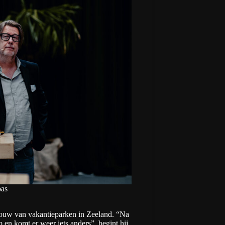
as
bouw van vakantieparken in Zeeland. “Na
 en komt er weer iets anders”, begint hij.