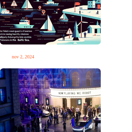
GPS-chaos in de Oostzee: Finse kustwacht slaat alarm
nov 2, 2024