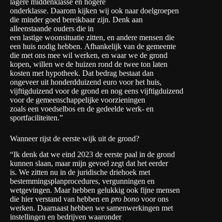
lagere middenklasse en hogere
onderklasse. Daarom kijken wij ook naar doelgroepen
die minder goed bereikbaar zijn. Denk aan
alleenstaande ouders die in
een lastige woonsituatie zitten, en andere mensen die
een huis nodig hebben. Afhankelijk van de gemeente
die met ons mee wil werken, en waar we de grond
kopen, willen we de huizen rond de twee ton laten
kosten met hypotheek. Dat bedrag bestaat dan
ongeveer uit honderdduizend euro voor het huis,
vijftigduizend voor de grond en nog eens vijftigduizend
voor de gemeenschappelijke voorzieningen
zoals een voedselbos en de gedeelde werk- en
sportfaciliteiten.”
Wanneer rijst de eerste wijk uit de grond?
“Ik denk dat we eind 2023 de eerste paal in de grond
kunnen slaan, maar mijn gevoel zegt dat het eerder
is. We zitten nu in de juridische driehoek met
bestemmingsplanprocedures, vergunningen en
wetgevingen. Maar hebben gelukkig ook fijne mensen
die hier verstand van hebben en
pro bono
voor ons
werken. Daarnaast hebben we samenwerkingen met
instellingen en bedrijven waaronder