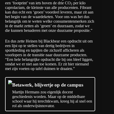
een ‘footprint’ van iets boven de drie CO
per kilo
2
caprolactam, de kleinste van alle producenten. Fibrant
kan dus echt een ‘groen’ voordeel leveren, maar zit aan
het begin van de waardeketen. Voor ons was het dus
belangrijk om te weten welke consumentenmerken zich
in de markt zetten als ‘groen’ en duurzaam, zodat we
die kunnen benaderen met onze duurzame propositie.”
En dus zette Heinen bij Blackbear een opdracht uit om
een lijst op te stellen van dertig bedrijven in
sportkleding en tapijten die zichzelf afficheren als
voorlopers in de transitie naar duurzame producten.
“Een hele belangrijke opdracht die bij ons bleef liggen,
omdat we er niet aan toe komen. Er zit hier niemand
met zijn voeten op tafel duimen te draaien.”
Betawerk, blijvertje op de campus
Martijn Hermans zou eigenlijk docent
geschiedenis worden. Maar op de middelbare
school waar hij terechtkwam, kreeg hij al snel een
rol als onderwijsinnovator.