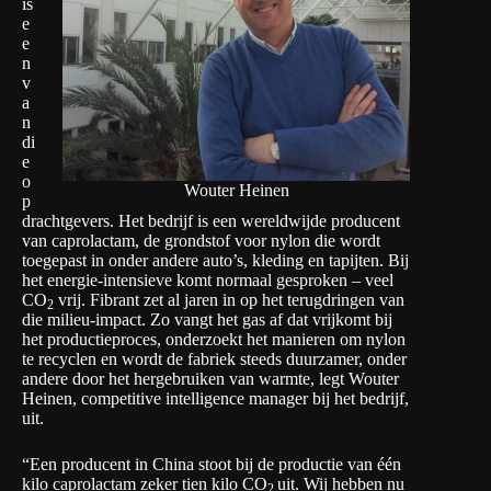
is
e
e
n
v
a
n
di
e
o
Wouter Heinen
p
drachtgevers. Het bedrijf is een wereldwijde producent
van caprolactam, de grondstof voor nylon die wordt
toegepast in onder andere auto’s, kleding en tapijten. Bij
het energie-intensieve komt normaal gesproken – veel
CO
vrij. Fibrant zet al jaren in op het terugdringen van
2
die milieu-impact. Zo vangt het gas af dat vrijkomt bij
het productieproces, onderzoekt het manieren om nylon
te recyclen en wordt de fabriek steeds duurzamer, onder
andere door het hergebruiken van warmte, legt Wouter
Heinen, competitive intelligence manager bij het bedrijf,
uit.
“Een producent in China stoot bij de productie van één
kilo caprolactam zeker tien kilo CO
uit. Wij hebben nu
2