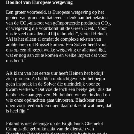
Doolhof van Europese wetgeving
Een groter voorbeeld, is Europese wetgeving op het
gebied van groene initiatieven – denk aan het belasten
van de CO
-uitstoot van geïmporteerde producten CO
,
2
2
of wetgeving die voortkomt uit de Green Deal. “Voor
ons te veel om allemaal bij te houden”, vertelt Heinen.
“Al is het alleen al omdat de complexe teksten van
ambtenaren uit Brussel komen. Een Solver heeft voor
ons op een rij gezet welke wetgeving er allemaal ligt,
wat er nog aan zit te komen en welke impact dat voor
ons heeft.”
Als klant van het eerste uur heeft Heinen het bedrijf
zien groeien. Zo hadden opdrachtgevers in het begin
geen inspraak in de Solver die uiteindelijk voor ze
kwam werken. “Dat voelde toch een beetje gek, dus dat
hebben we aangegeven. Nu hebben we wel invloed op
wie onze opdrachten gaat uitvoeren. Blackbear staat
open voor feedback en doen daar ook echt wat mee, dat
is heel fijn.”
Fibrant is niet de enige op de
Brightlands Chemelot
Campus
die gebruikmaakt van de diensten van