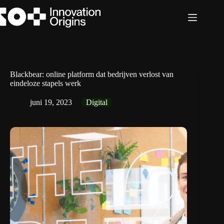
Ga
naar
de
inhoud
Blackbear: online platform dat bedrijven verlost van
eindeloze stapels werk
juni 19, 2023
Digital