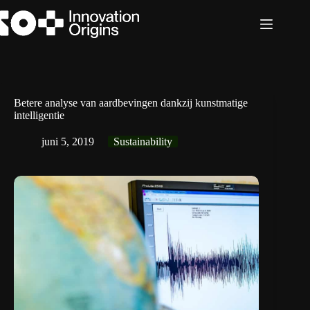
Ga
naar
de
inhoud
Betere analyse van aardbevingen dankzij kunstmatige
intelligentie
juni 5, 2019
Sustainability