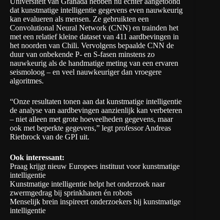
Universiteit van Granada
hebben nu echter aangetoond
dat kunstmatige intelligentie gegevens even nauwkeurig
kan evalueren als mensen. Ze gebruikten een
Convolutional Neural Network (CNN) en trainden het
met een relatief kleine dataset van 411 aardbevingen in
het noorden van Chili. Vervolgens bepaalde CNN de
duur van onbekende P- en S-fasen minstens zo
nauwkeurig als de handmatige meting van een ervaren
seismoloog – en veel nauwkeuriger dan vroegere
algoritmes.
“Onze resultaten tonen aan dat kunstmatige intelligentie
de analyse van aardbevingen aanzienlijk kan verbeteren
– niet alleen met grote hoeveelheden gegevens, maar
ook met beperkte gegevens,” legt professor Andreas
Rietbrock van de GPI uit.
Ook interessant:
Praag krijgt nieuw Europees instituut voor kunstmatige
intelligentie
Kunstmatige intelligentie helpt het onderzoek naar
zwermgedrag bij sprinkhanen én robots
Menselijk brein inspireert onderzoekers bij kunstmatige
intelligentie