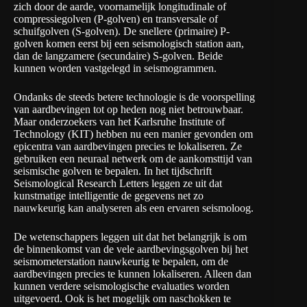
zich door de aarde, voornamelijk longitudinale of
compressiegolven (P-golven) en transversale of
schuifgolven (S-golven). De snellere (primaire) P-
golven komen eerst bij een seismologisch station aan,
dan de langzamere (secundaire) S-golven. Beide
kunnen worden vastgelegd in seismogrammen.
Ondanks de steeds betere technologie is de voorspelling
van aardbevingen tot op heden nog niet betrouwbaar.
Maar onderzoekers van het
Karlsruhe Institute of
Technology
(KIT) hebben nu een manier gevonden om
epicentra van aardbevingen precies te lokaliseren. Ze
gebruiken een neuraal netwerk om de aankomsttijd van
seismische golven te bepalen. In het tijdschrift
Seismological Research Letters
leggen ze uit dat
kunstmatige intelligentie de gegevens net zo
nauwkeurig kan analyseren als een ervaren seismoloog.
De wetenschappers leggen uit dat het belangrijk is om
de binnenkomst van de vele aardbevingsgolven bij het
seismometerstation nauwkeurig te bepalen, om de
aardbevingen precies te kunnen lokaliseren. Alleen dan
kunnen verdere seismologische evaluaties worden
uitgevoerd. Ook is het mogelijk om naschokken te