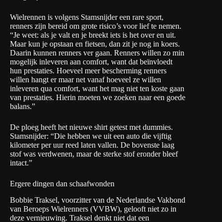
Wielrennen is volgens Stamsnijder een rare sport,
renners zijn bereid om grote risico’s voor lief te nemen.
“Je weet: als je valt en je breekt iets is het over en uit.
Maar kun je opstaan en fietsen, dan zit je nog in koers.
Daarin kunnen renners ver gaan. Renners willen zo min
mogelijk inleveren aan comfort, want dat beïnvloedt
hun prestaties. Hoeveel meer bescherming renners
willen hangt er maar net vanaf hoeveel ze willen
inleveren qua comfort, want het mag niet ten koste gaan
van prestaties. Hierin moeten we zoeken naar een goede
balans.”
De ploeg heeft het nieuwe shirt getest met dummies.
Stamsnijder: “Die hebben we uit een auto die vijftig
kilometer per uur reed laten vallen. De bovenste laag
stof was verdwenen, maar de sterke stof eronder bleef
intact.”
Ergere dingen dan schaafwonden
Bobbie Traksel, voorzitter van de Nederlandse Vakbond
van Beroeps Wielrenners (VVBW), gelooft niet zo in
deze vernieuwing. Traksel denkt niet dat een