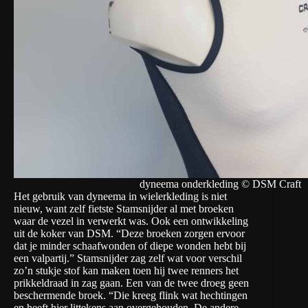
dyneema onderkleding © DSM Craft
Het gebruik van dyneema in wielerkleding is niet
nieuw, want zelf fietste Stamsnijder al met broeken
waar de vezel in verwerkt was. Ook een ontwikkeling
uit de koker van DSM. “Deze broeken zorgen ervoor
dat je minder schaafwonden of diepe wonden hebt bij
een valpartij.” Stamsnijder zag zelf wat voor verschil
zo’n stukje stof kan maken toen hij twee renners het
prikkeldraad in zag gaan. Een van de twee droeg geen
beschermende broek. “Die kreeg flink wat hechtingen
en heeft hier littekens aan overgehouden. De andere