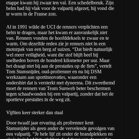
etappe kwam hij zwaar ten val. Een schedelbreuk. Zijn
helm had hij vlak voor de valpartij afgezet, hij vond die
te warm in de Franse zon.
Al in 1991 wilde de UCI de renners verplichten een
helm te dragen, maar het kwam er aanvankelijk niet
van. Renners vonden de hoofddeksels te zwaar en te
warm. Om dezelfde reden zie je renners niet in een
motorpak van een berg af suizen. “Dat biedt natuurlijk
wel meer veiligheid, want die stof blijft heel bij
snelheden boven de honderd kilometer per uur. Maar
het draagt niet bij aan de prestaties op de fiets”, vertelt
Tom Stamsnijder, oud-profrenner en nu bij DSM
werkzaam aan sportinnovaties, waaronder een
ondershirt dat is versterkt met dyneema. Dit zweethemd
moet de renners van Team Sunweb beter beschermen
tegen schaafwonden bij een valpartij, zonder dat het de
sportieve prestaties in de weg zit.
Vijftien keer sterker dan staal
Door twaalf jaar ervaring als profrenner kent
Stamsnijder als geen ander de vervelende gevolgen van
een valpartij. “Je hele lijf zit onder de brandplekken en