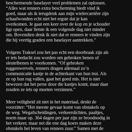
beschermende baselayer veel problemen zal oplossen.
“Alles wat renners extra bescherming biedt vind ik
goed, maar als ik terugdenk aan mijn wielercarrière zijn
schaafwonden echt niet het ergste dat je kan
overkomen. Je gaat een keer over de kop en je schouder
ligt open, daar fietste ik een volgende dag niet minder
om. Bovendien denk ik niet dat er renners te vinden zijn
die bij veertig graden een baselayer aantrekken.”
Volgens Traksel zou het pas echt een doorbraak zijn als
er iets bedacht zou worden om gebroken benen of
sleutelbenen te voorkomen. “Of gebroken
ruggenwervels, renners dragen allemaal zo’n
communicatie kastje in de achterkant van hun trui. Als
ze op hun rug vallen, gaat het goed mis. Het is niet
bewezen dat het perse door die kastjes komt, maar daar
zouden ze iets op moeten verzinnen.”
Meer veiligheid zit niet in het materiaal, denkt de
voorzitter: “Het meeste gevaar komt van obstakels op
de weg. Wegafscheidingen, verkeerslichten, paaltjes,
noem maar op. 364 dagen per jaar zijn ze broodnodig in
het verkeer, maar net die ene dag koers maken deze
obstakels het leven van renners zuur.” Samen met de